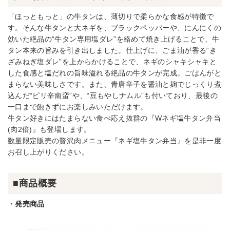
「ほっともっと」の牛タンは、薄切りで柔らかな食感が特徴で
す。そんな牛タンと大ネギを、ブラックペッパーや、にんにくの
効いた絶品の“牛タン専用塩ダレ”を絡めて焼き上げることで、牛
タン本来の旨みを引き出しました。仕上げに、ごま油が香る“き
ざみねぎ塩ダレ”を上からかけることで、ネギのシャキシャキと
した食感と塩だれの旨味溢れる絶品の牛タンが完成。ごはんがと
まらない美味しさです。また、青唐辛子を醤油と麹でじっくり煮
込んだ“ピリ辛南蛮”や、“豆もやしナムル”も付いており、最後の
一口まで飽きずにお楽しみいただけます。
牛タン好きにはたまらない食べ応え抜群の『Wネギ塩牛タン弁当
(肉2倍)』も登場します。
数量限定販売の贅沢肉メニュー『ネギ塩牛タン弁当』を是非一度
お召し上がりください。
■商品概要
・発売商品