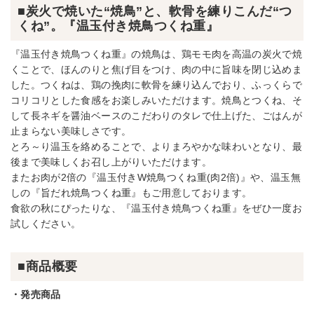
■炭火で焼いた“焼鳥”と、軟骨を練りこんだ“つ
くね”。『温玉付き焼鳥つくね重』
『温玉付き焼鳥つくね重』の焼鳥は、鶏モモ肉を高温の炭火で焼
くことで、ほんのりと焦げ目をつけ、肉の中に旨味を閉じ込めま
した。つくねは、鶏の挽肉に軟骨を練り込んでおり、ふっくらで
コリコリとした食感をお楽しみいただけます。焼鳥とつくね、そ
して長ネギを醤油ベースのこだわりのタレで仕上げた、ごはんが
止まらない美味しさです。
とろ～り温玉を絡めることで、よりまろやかな味わいとなり、最
後まで美味しくお召し上がりいただけます。
またお肉が2倍の『温玉付きW焼鳥つくね重(肉2倍)』や、温玉無
しの『旨だれ焼鳥つくね重』もご用意しております。
食欲の秋にぴったりな、『温玉付き焼鳥つくね重』をぜひ一度お
試しください。
■商品概要
・発売商品