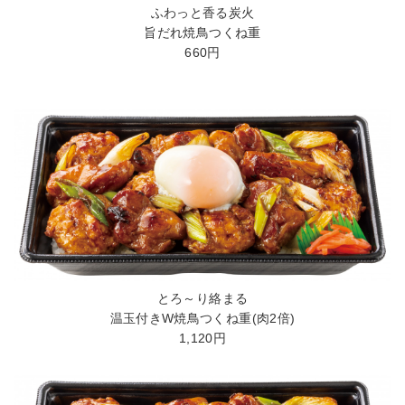
ふわっと香る炭火
旨だれ焼鳥つくね重
660円
とろ～り絡まる
温玉付きW焼鳥つくね重(肉2倍)
1,120円