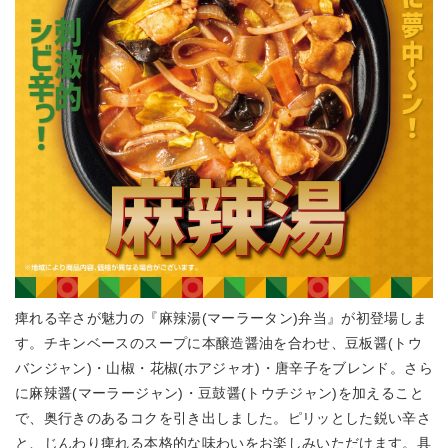
痺れる辛さが魅力の『麻辣湯(マーラータン)弁当』が初登場しま
す。チキンベースのスープに本醸造醤油を合わせ、豆板醤(トウ
バンジャン)・山椒・花椒(ホアジャオ)・唐辛子をブレンド。さら
に麻辣醤(マーラージャン)・豆鼓醤(トウチジャン)を加えること
で、奥行きのあるコクを引き出しました。ピリッとした鋭い辛さ
と、じんわり痺れる本格的な味わいをお楽しみいただけます。具