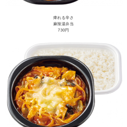
痺れる辛さ
麻辣湯弁当
730円