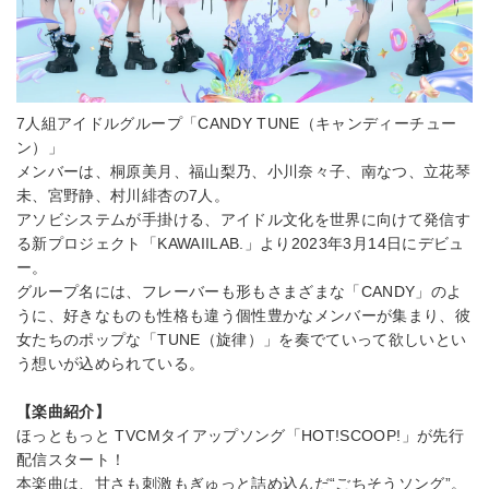
7人組アイドルグループ「CANDY TUNE（キャンディーチュー
ン）」
メンバーは、桐原美月、福山梨乃、小川奈々子、南なつ、立花琴
未、宮野静、村川緋杏の7人。
アソビシステムが手掛ける、アイドル文化を世界に向けて発信す
る新プロジェクト「KAWAIILAB.」より2023年3月14日にデビュ
ー。
グループ名には、フレーバーも形もさまざまな「CANDY」のよ
うに、好きなものも性格も違う個性豊かなメンバーが集まり、彼
女たちのポップな「TUNE（旋律）」を奏でていって欲しいとい
う想いが込められている。
【楽曲紹介】
ほっともっと TVCMタイアップソング「HOT!SCOOP!」が先行
配信スタート！
本楽曲は、甘さも刺激もぎゅっと詰め込んだ“ごちそうソング”。