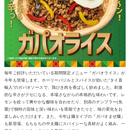
毎年ご好評いただいている期間限定メニュー『ガパオライス』が
今年も登場します。ホーリーバジルとスパイスが効いた“タイ直
輸入”のガパオソースで、鶏ひき肉を香ばしく炒めました。刺激
的な辛さがクセになる、本場さながらの本格的な味わいです。レ
モンを絞って爽やかな酸味を合わせたり、別添のナンプラー(魚
醤)で独特の旨味と深い味わいを堪能できたりと、味の変化をお
楽しみいただけます。また、今年は麺タイプの『ガパオまぜ麺』
も新登場。もちもちの中太麺にスパイシーな具材がよく絡み、一