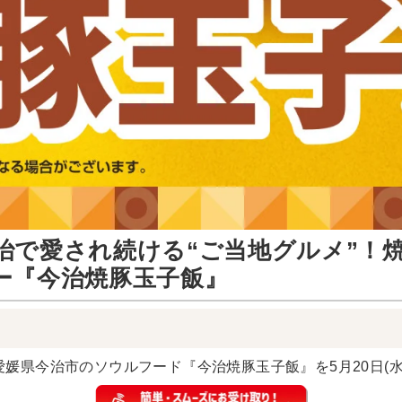
治で愛され続ける“ご当地グルメ”！
ー『今治焼豚玉子飯』
媛県今治市のソウルフード『今治焼豚玉子飯』を5月20日(