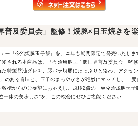
界普及委員会」監修！焼豚×目玉焼きを
ニュー『今治焼豚玉子飯』を、本年も期間限定で発売いたしま
て愛される本商品は、「今治焼豚玉子飯世界普及委員会」監
れた特製醤油ダレを、豚バラ焼豚にたっぷりと絡め、アクセ
ンチのある旨味と、玉子のまろやかさが絶妙にマッチし、一度
客様からのご要望にお応えし、焼豚2倍の『W今治焼豚玉子飯
位一体の美味しさ”を、この機会にぜひご堪能ください。