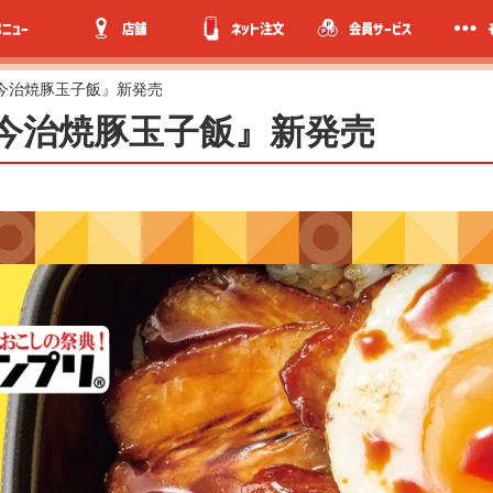
メニュー
店舗
ネット注文
会員サービス
】『今治焼豚玉子飯』新発売
】『今治焼豚玉子飯』新発売