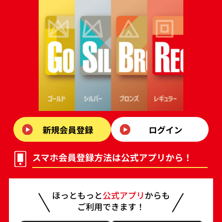
【公式アプリで応募】
STEP1：公式アプリをダウンロード
STEP2：アプリ内のキャンペーンサイトより「応募
フォーム」へアクセス
STEP3：必要事項を入力後、応募完了
※当選者へのご連絡は賞品の発送をもってかえさせていただき
ます。
賞品
もっとほっと福袋
新規会員登録
ログイン
ほっともっとオリジナルデザインBRUNOホットプ
レート
スマホ会員登録方法は公式アプリから！
ほっともっとお食事券1万円分
届いてからのお楽しみ！ほっともっとオリジナル
ほっともっと
公式アプリ
からも
グッズ
ご利用できます！