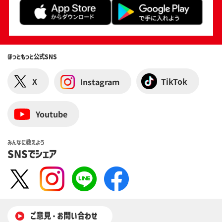
応募資格
「ほっともっと公式アプリ」をお持ちの方
本規約のすべての内容に同意いただける方
日本国内在住の方
ほっともっと
公式SNS
※賞品到着時点まで上記すべての応募資格を満たしている必要
があります。
X
TikTok
Instagram
当選発表
Youtube
当選者様には応募締め切り後、厳正なる抽選の上、
当選者を決定し、賞品の発送をもってかえさせてい
ただきます。
みんなに教えよう
SNSでシェア
ご注意事項
ご応募は日本国内にお住まいの方に限らせていただ
きます。
ご意⾒・お問い合わせ
13歳未満の方は保護者の同意を得た上でご応募くだ