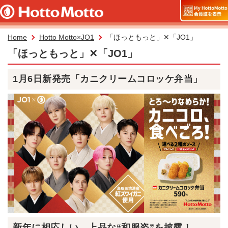
Home
Hotto Motto×JO1
「ほっともっと」✕「JO1」
「ほっともっと」✕「JO1」
1月6日新発売「カニクリームコロッケ弁当」
新年に相応しい、上品な“和服姿”を披露！