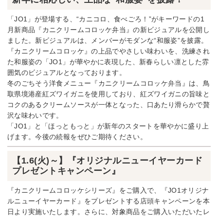
「JO1」が登場する、“カニコロ、食べごろ！”がキーワードの1
月新商品『カニクリームコロッケ弁当』の新ビジュアルを公開し
ました。新ビジュアルは、メンバーがモダンな“和服姿”を披露。
『カニクリームコロッケ』の上品でやさしい味わいを、洗練され
た和服姿の「JO1」が華やかに表現した、新春らしい凛とした雰
囲気のビジュアルとなっております。
冬のごちそう洋食メニュー『カニクリームコロッケ弁当』は、鳥
取県境港産紅ズワイガニを使用しており、紅ズワイガニの旨味と
コクのあるクリームソースが一体となった、口あたり滑らかで贅
沢な味わいです。
「JO1」と「ほっともっと」が新年のスタートを華やかに盛り上
げます。今後の続報をぜひご期待ください。
【1.6(火)～】『オリジナルニューイヤーカード
プレゼントキャンペーン』
『カニクリームコロッケシリーズ』をご購入で、『JO1オリジナ
ルニューイヤーカード』をプレゼントする店頭キャンペーンを本
日より実施いたします。さらに、対象商品をご購入いただいたレ