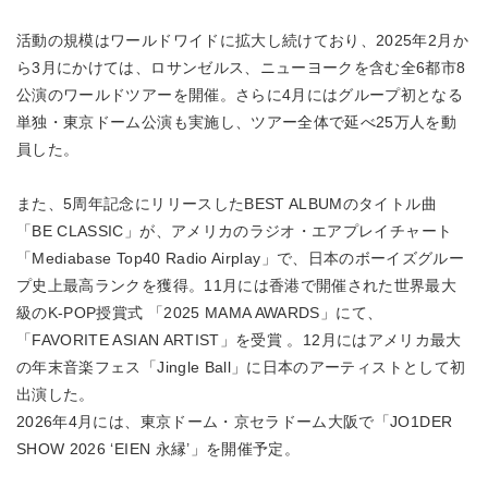
活動の規模はワールドワイドに拡大し続けており、2025年2月か
ら3月にかけては、ロサンゼルス、ニューヨークを含む全6都市8
公演のワールドツアーを開催。さらに4月にはグループ初となる
単独・東京ドーム公演も実施し、ツアー全体で延べ25万人を動
員した。
また、5周年記念にリリースしたBEST ALBUMのタイトル曲
「BE CLASSIC」が、アメリカのラジオ・エアプレイチャート
「Mediabase Top40 Radio Airplay」で、日本のボーイズグルー
プ史上最高ランクを獲得。11月には香港で開催された世界最大
級のK-POP授賞式 「2025 MAMA AWARDS」にて、
「FAVORITE ASIAN ARTIST」を受賞 。12月にはアメリカ最大
の年末音楽フェス「Jingle Ball」に日本のアーティストとして初
出演した。
2026年4月には、東京ドーム・京セラドーム大阪で「JO1DER
SHOW 2026 ‘EIEN 永縁’」を開催予定。