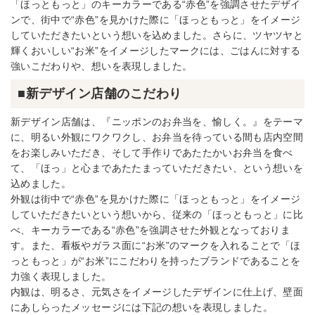
「ほっともっと」のキーカラーである“赤色”を強調させたデザイ
ンで、街中で“赤色”を見かけた際に「ほっともっと」をイメージ
していただきたいという想いを込めました。さらに、ツヤツヤと
輝くおいしい“お米”をイメージしたマークには、ごはんに対する
強いこだわりや、想いを表現しました。
■新デザイン店舗のこだわり
新デザイン店舗は、『ニッポンのお弁当を、愉しく。』をテーマ
に、明るい外観にワクワクし、お弁当を待っている間も店内空間
をお楽しみいただき、そして手作りであたたかいお弁当を食べ
て、「ほっ」と心まであたたまっていただきたい、という想いを
込めました。
外観は街中で“赤色”を見かけた際に「ほっともっと」をイメージ
していただきたいという想いから、従来の「ほっともっと」に比
べ、キーカラーである“赤色”を強調させた外観となっておりま
す。また、看板やガラス面に“お米”のマークを入れることで「ほ
っともっと」が“お米”にこだわりを持ったブランドであることを
力強く表現しました。
内観は、明るさ、元気さをイメージしたデザインに仕上げ、壁面
にあしらったメッセージには下記の想いを表現しました。