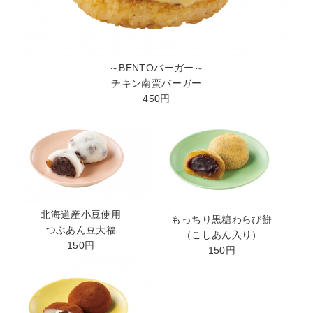
～BENTOバーガー～
チキン南蛮バーガー
450円
北海道産小豆使用
もっちり黒糖わらび餅
つぶあん豆大福
（こしあん入り）
150円
150円