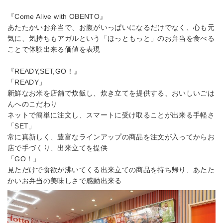
『Come Alive with OBENTO』
あたたかいお弁当で、お腹がいっぱいになるだけでなく、心も元
気に、気持ちもアガルという「ほっともっと」のお弁当を食べる
ことで体験出来る価値を表現
『READY,SET,GO！』
「READY」
新鮮なお米を店舗で炊飯し、炊き立てを提供する、おいしいごは
んへのこだわり
ネットで簡単に注文し、スマートに受け取ることが出来る手軽さ
「SET」
常に真新しく、豊富なラインアップの商品を注文が入ってからお
店で手づくり、出来立てを提供
「GO！」
見ただけで食欲が沸いてくる出来立ての商品を持ち帰り、あたた
かいお弁当の美味しさで感動出来る