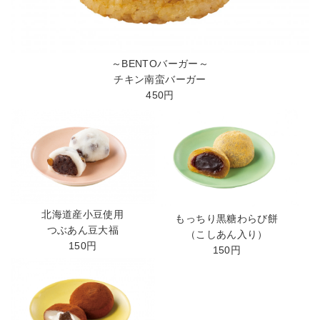
～BENTOバーガー～
チキン南蛮バーガー
450円
北海道産小豆使用
もっちり黒糖わらび餅
つぶあん豆大福
（こしあん入り）
150円
150円