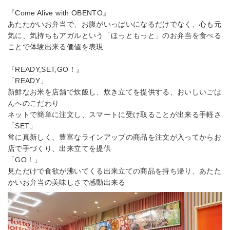
『Come Alive with OBENTO』
あたたかいお弁当で、お腹がいっぱいになるだけでなく、心も元
気に、気持ちもアガルという「ほっともっと」のお弁当を食べる
ことで体験出来る価値を表現
『READY,SET,GO！』
「READY」
新鮮なお米を店舗で炊飯し、炊き立てを提供する、おいしいごは
んへのこだわり
ネットで簡単に注文し、スマートに受け取ることが出来る手軽さ
「SET」
常に真新しく、豊富なラインアップの商品を注文が入ってからお
店で手づくり、出来立てを提供
「GO！」
見ただけで食欲が沸いてくる出来立ての商品を持ち帰り、あたた
かいお弁当の美味しさで感動出来る