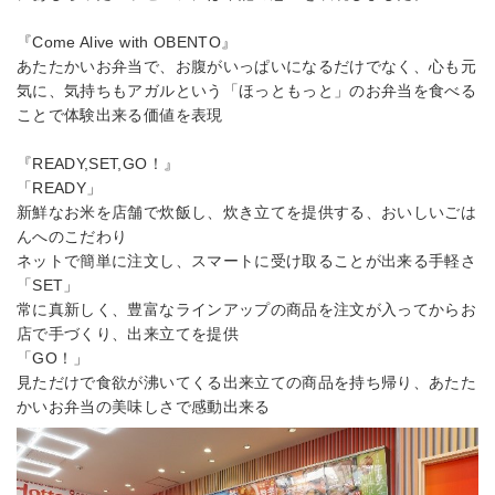
『Come Alive with OBENTO』
あたたかいお弁当で、お腹がいっぱいになるだけでなく、心も元
気に、気持ちもアガルという「ほっともっと」のお弁当を食べる
ことで体験出来る価値を表現
『READY,SET,GO！』
「READY」
新鮮なお米を店舗で炊飯し、炊き立てを提供する、おいしいごは
んへのこだわり
ネットで簡単に注文し、スマートに受け取ることが出来る手軽さ
「SET」
常に真新しく、豊富なラインアップの商品を注文が入ってからお
店で手づくり、出来立てを提供
「GO！」
見ただけで食欲が沸いてくる出来立ての商品を持ち帰り、あたた
かいお弁当の美味しさで感動出来る