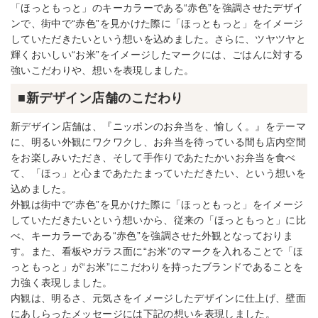
「ほっともっと」のキーカラーである“赤色”を強調させたデザイ
ンで、街中で“赤色”を見かけた際に「ほっともっと」をイメージ
していただきたいという想いを込めました。さらに、ツヤツヤと
輝くおいしい“お米”をイメージしたマークには、ごはんに対する
強いこだわりや、想いを表現しました。
■新デザイン店舗のこだわり
新デザイン店舗は、『ニッポンのお弁当を、愉しく。』をテーマ
に、明るい外観にワクワクし、お弁当を待っている間も店内空間
をお楽しみいただき、そして手作りであたたかいお弁当を食べ
て、「ほっ」と心まであたたまっていただきたい、という想いを
込めました。
外観は街中で“赤色”を見かけた際に「ほっともっと」をイメージ
していただきたいという想いから、従来の「ほっともっと」に比
べ、キーカラーである“赤色”を強調させた外観となっておりま
す。また、看板やガラス面に“お米”のマークを入れることで「ほ
っともっと」が“お米”にこだわりを持ったブランドであることを
力強く表現しました。
内観は、明るさ、元気さをイメージしたデザインに仕上げ、壁面
にあしらったメッセージには下記の想いを表現しました。