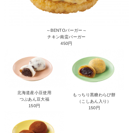
～BENTOバーガー～
チキン南蛮バーガー
450円
北海道産小豆使用
もっちり黒糖わらび餅
つぶあん豆大福
（こしあん入り）
150円
150円