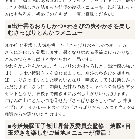
ままに、満足感のある味わいにブラッシュアップしました。懐か
しさと美味しさが詰まった待望の復活メニューを、以前味わった
方はもちろん、初めての方も是非一度ご賞味ください。
■出汁香るおろしかつ×わさびの爽やかさを楽し
むさっぱりとんかつメニュー
2019年に登場し人気を博した『さっぱりおろしかつめし』が、
さらに進化して登場します。暑くなり始める季節にぴったりな、
とんかつをさっぱりと食べられる一品です。
やわらかいとんかつに、たっぷりの大根おろしと、出汁感の強い
甘じょっぱい特製タレを合わせました。別添のわさびを加えれ
ば、よりさっぱりとした味わいとなり、味変としてもお楽しみい
ただけます。さらに、加熱した甘みのあるキャベツの食感がアク
セントとなり、最後まで飽きずにお召し上がりいただけます。
ごはんの上にとんかつを乗せた『さっぱりおろしかつめし(丼タ
イプ)』と、セパレートタイプの『さっぱりおろしかつ弁当』の2
種類からお選びいただけます。
■今治焼豚玉子飯世界普及委員会監修！焼豚×目
玉焼きを楽しむご当地メニューが復活！