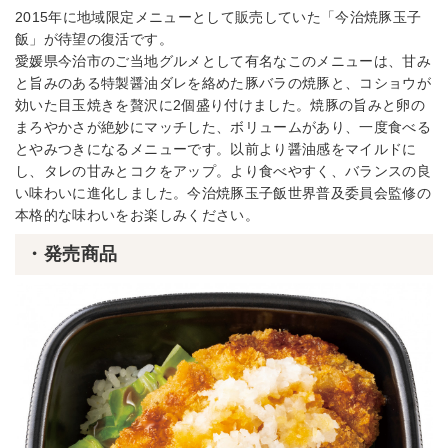
2015年に地域限定メニューとして販売していた「今治焼豚玉子
飯」が待望の復活です。
愛媛県今治市のご当地グルメとして有名なこのメニューは、甘み
と旨みのある特製醤油ダレを絡めた豚バラの焼豚と、コショウが
効いた目玉焼きを贅沢に2個盛り付けました。焼豚の旨みと卵の
まろやかさが絶妙にマッチした、ボリュームがあり、一度食べる
とやみつきになるメニューです。以前より醤油感をマイルドに
し、タレの甘みとコクをアップ。より食べやすく、バランスの良
い味わいに進化しました。今治焼豚玉子飯世界普及委員会監修の
本格的な味わいをお楽しみください。
・発売商品