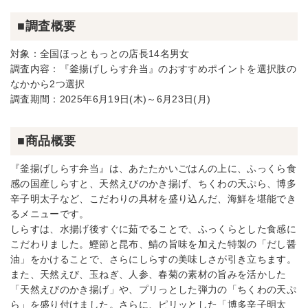
■調査概要
対象：全国ほっともっとの店長14名男女
調査内容：『釜揚げしらす弁当』のおすすめポイントを選択肢の
なかから2つ選択
調査期間：2025年6月19日(木)～6月23日(月)
■商品概要
『釜揚げしらす弁当』は、あたたかいごはんの上に、ふっくら食
感の国産しらすと、天然えびのかき揚げ、ちくわの天ぷら、博多
辛子明太子など、こだわりの具材を盛り込んだ、海鮮を堪能でき
るメニューです。
しらすは、水揚げ後すぐに茹でることで、ふっくらとした食感に
こだわりました。鰹節と昆布、鯖の旨味を加えた特製の「だし醤
油」をかけることで、さらにしらすの美味しさが引き立ちます。
また、天然えび、玉ねぎ、人参、春菊の素材の旨みを活かした
「天然えびのかき揚げ」や、プリっとした弾力の「ちくわの天ぷ
ら」を盛り付けました。さらに、ピリッとした「博多辛子明太