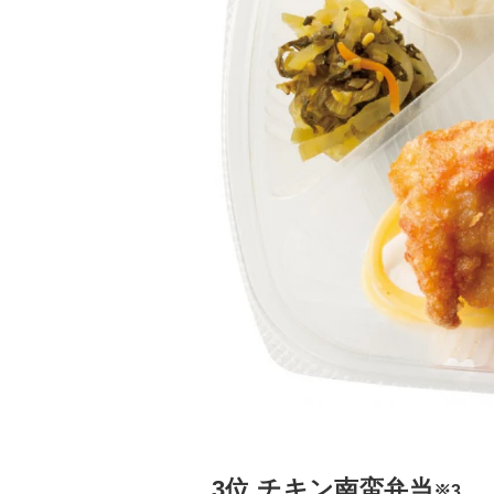
3位 チキン南蛮弁当
※3