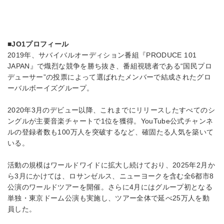
■JO1プロフィール
2019年、サバイバルオーディション番組『PRODUCE 101
JAPAN』で熾烈な競争を勝ち抜き、番組視聴者である“国民プロ
デューサー”の投票によって選ばれたメンバーで結成されたグロ
ーバルボーイズグループ。
2020年3月のデビュー以降、これまでにリリースしたすべてのシ
ングルが主要音楽チャートで1位を獲得。YouTube公式チャンネ
ルの登録者数も100万人を突破するなど、確固たる人気を築いて
いる。
活動の規模はワールドワイドに拡大し続けており、2025年2月か
ら3月にかけては、ロサンゼルス、ニューヨークを含む全6都市8
公演のワールドツアーを開催。さらに4月にはグループ初となる
単独・東京ドーム公演も実施し、ツアー全体で延べ25万人を動
員した。