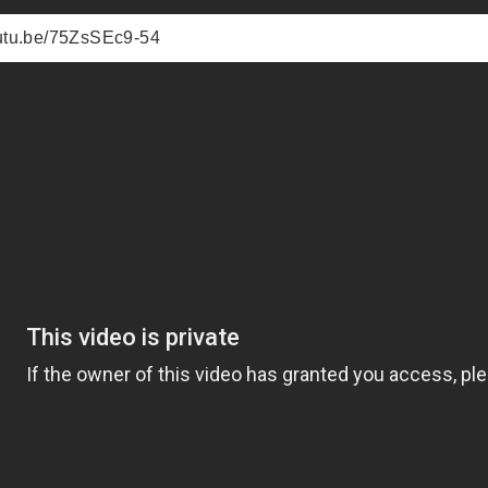
outu.be/75ZsSEc9-54