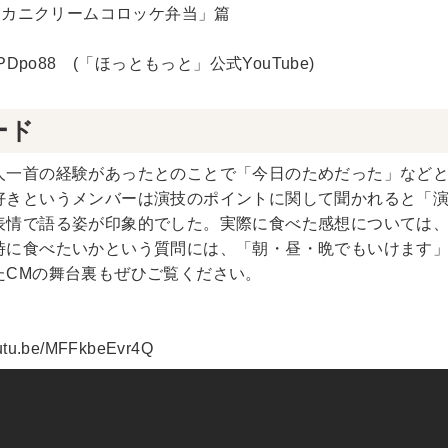
1 カニクリームコロッケ弁当」篇
pPDpo88
(「ほっともっと」公式YouTube)
ード
人一首の経験があったとのことで「今日のためだった」など
好きというメンバーは演技のポイントに関して聞かれると「
表情で語る姿が印象的でした。実際に食べた感想については
時に食べたいかという質問には、「朝・昼・晩でもいけます
たCMの舞台裏もぜひご覧ください。
outu.be/MFFkbeEvr4Q