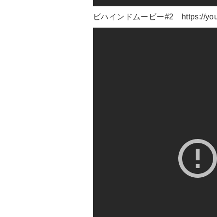
ビハインドムービー#2
https://y