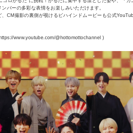
カニコロかるた”に挑戦！かるたに集中する凛とした姿や、『
メンバーの多彩な表情をお楽しみいただけます。
、CM撮影の裏側が覗けるビハインドムービーも公式YouTu
https://www.youtube.com/@hottomottochannel
)