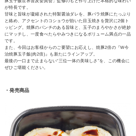
豚玉子飯世界普及委員会」監修のもと作り上げた本格的な味わい
が特長です。
甘味と旨味が凝縮された特製醤油ダレを、豚バラ焼豚にたっぷり
と絡め、アクセントのコショウが効いた目玉焼きを贅沢に2個ト
ッピング。焼豚のパンチのある旨味と、玉子のまろやかさが絶妙
にマッチし、一度食べたらやみつきになるボリューム満点の一品
です。
また、今回はお客様からのご要望にお応えし、焼豚2倍の『W今
治焼豚玉子飯(肉2倍)』も新たにラインアップ。
最後の一口まで止まらない“三位一体の美味しさ”を、この機会に
ぜひご堪能ください。
・発売商品