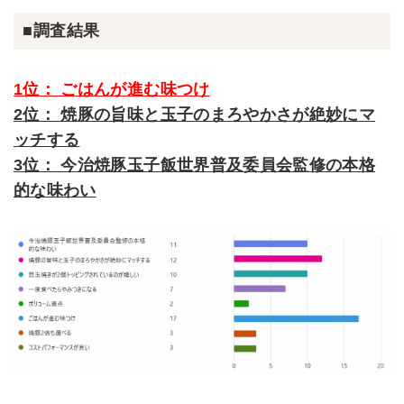
■調査結果
1位： ごはんが進む味つけ
2位： 焼豚の旨味と玉子のまろやかさが絶妙にマ
ッチする
3位： 今治焼豚玉子飯世界普及委員会監修の本格
的な味わい