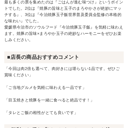
最も多くの票を集めたのは『ごはんが進む味つけ』というポイン
トでした。2位は『焼豚の旨味と玉子のまろやかさが絶妙にマッ
チする』、3位は『今治焼豚玉子飯世界普及委員会監修の本格的
な味わい』でした。
愛媛県今治市のソウルフード『今治焼豚玉子飯』を気軽に味わえ
ます。焼豚の旨味×まろやか玉子の絶妙なハーモニーをぜひお楽
しみください。
■店長の商品おすすめコメント
「今回は肉2倍も選べて、肉好きには堪らない1品です。ぜひご
賞味ください」
「ご当地グルメを気軽に味わえる一品です」
「目玉焼きと焼豚を一緒に食べると絶品です！」
「タレとご飯の相性がとても良いです」