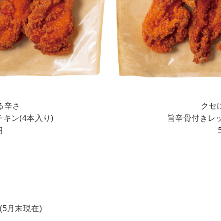
る辛さ
クセ
キン(4本入り)
旨辛骨付きレッ
円
(5月末現在)