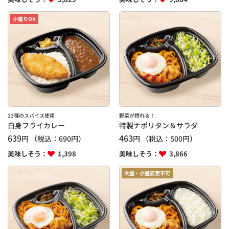
小盛りOK
23種のスパイス使用
野菜が摂れる！
白身フライカレー
特製ナポリタン＆サラダ
639
463
円
（税込：
690
円）
円
（税込：
500
円）
美味しそう：
1,398
美味しそう：
3,866
大盛・小盛変更不可