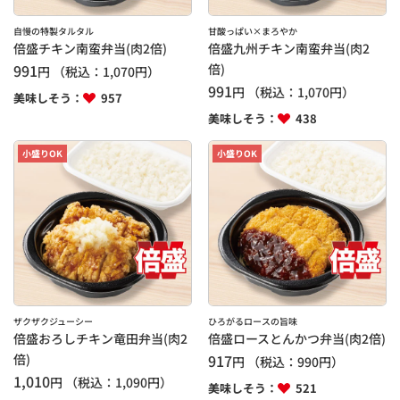
自慢の特製タルタル
甘酸っぱい×まろやか
倍盛チキン南蛮弁当(肉2倍)
倍盛九州チキン南蛮弁当(肉2
991
倍)
円
（税込：
1,070
円）
991
円
（税込：
1,070
円）
美味しそう：
957
美味しそう：
438
小盛りOK
小盛りOK
ザクザクジューシー
ひろがるロースの旨味
倍盛おろしチキン竜田弁当(肉2
倍盛ロースとんかつ弁当(肉2倍)
倍)
917
円
（税込：
990
円）
1,010
円
（税込：
1,090
円）
美味しそう：
521