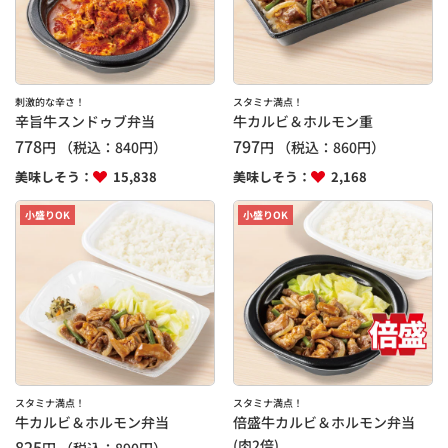
刺激的な辛さ！
スタミナ満点！
辛旨牛スンドゥブ弁当
牛カルビ＆ホルモン重
778
797
円
（税込：
840
円）
円
（税込：
860
円）
美味しそう：
15,838
美味しそう：
2,168
小盛りOK
小盛りOK
スタミナ満点！
スタミナ満点！
牛カルビ＆ホルモン弁当
倍盛牛カルビ＆ホルモン弁当
825
(肉2倍)