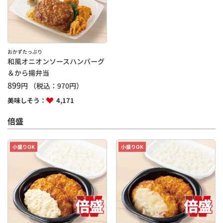
おかずたっぷり
和風オニオンソースハンバーグ
＆から揚弁当
899
円
（税込：
970
円）
美味しそう：
4,171
倍盛
小盛りOK
小盛りOK