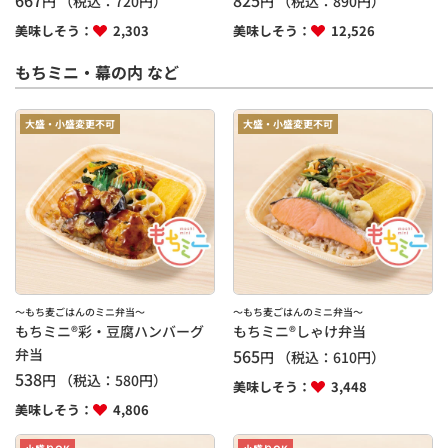
円
（税込：
720
円）
円
（税込：
890
円）
美味しそう：
2,303
美味しそう：
12,526
もちミニ・幕の内 など
大盛・小盛変更不可
大盛・小盛変更不可
～もち麦ごはんのミニ弁当～
～もち麦ごはんのミニ弁当～
もちミニ®彩・豆腐ハンバーグ
もちミニ®しゃけ弁当
弁当
565
円
（税込：
610
円）
538
円
（税込：
580
円）
美味しそう：
3,448
美味しそう：
4,806