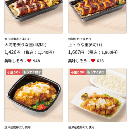
大きな海老と楽しむ
特製だれで味わう
大海老天うな重(4切れ)
上・うな重(6切れ)
1,426
1,667
円
（税込：
1,540
円）
円
（税込：
1,800
円）
美味しそう：
948
美味しそう：
628
小盛りOK
もうすぐ終了
小盛りOK
もうすぐ終了
焼津産鰹節だし使用
焼津産鰹節だし使用