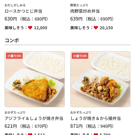
おだしがしみる
野菜たっぷり
ロースかつとじ弁当
肉野菜炒め弁当
630
639
円
（税込：
680
円）
円
（税込：
690
円）
美味しそう：
12,000
美味しそう：
20,150
コンボ
小盛りOK
小盛りOK
おかずたっぷり
おかずたっぷり
アジフライ＆しょうが焼き弁当
しょうが焼き＆から揚弁当
621
871
円
（税込：
670
円）
円
（税込：
940
円）
美味しそう：
1,512
美味しそう：
5,790