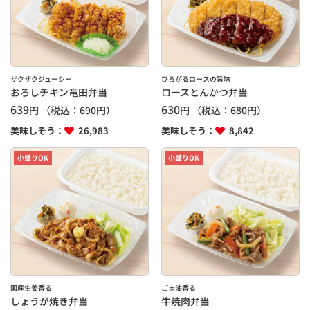
ザクザクジューシー
ひろがるロースの旨味
おろしチキン竜田弁当
ロースとんかつ弁当
639
630
円
（税込：
690
円）
円
（税込：
680
円）
美味しそう：
26,983
美味しそう：
8,842
小盛りOK
小盛りOK
国産生姜香る
ごま油香る
しょうが焼き弁当
牛焼肉弁当