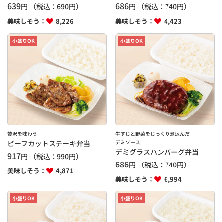
639
686
円
（税込：
690
円）
円
（税込：
740
円）
美味しそう：
8,226
美味しそう：
4,423
小盛りOK
小盛りOK
贅沢を味わう
牛すじと野菜をじっくり煮込んだ
ビーフカットステーキ弁当
デミソース
デミグラスハンバーグ弁当
917
円
（税込：
990
円）
686
円
（税込：
740
円）
美味しそう：
4,871
美味しそう：
6,994
小盛りOK
小盛りOK