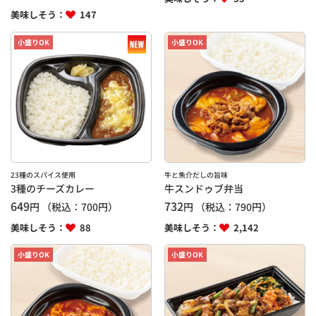
美味しそう：
147
小盛りOK
小盛りOK
23種のスパイス使用
牛と魚介だしの旨味
3種のチーズカレー
牛スンドゥブ弁当
649
732
円
（税込：
700
円）
円
（税込：
790
円）
美味しそう：
88
美味しそう：
2,142
小盛りOK
小盛りOK