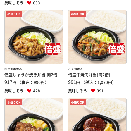
美味しそう：
633
小盛りOK
小盛りOK
国産生姜香る
ごま油香る
倍盛しょうが焼き弁当(肉2倍)
倍盛牛焼肉弁当(肉2倍)
917
991
円
（税込：
990
円）
円
（税込：
1,070
円）
美味しそう：
428
美味しそう：
391
小盛りOK
小盛りOK