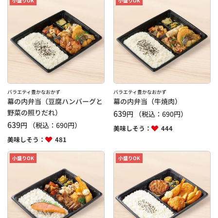
小盛りOK
小盛りOK
バラエティ豊かなおかず
バラエティ豊かなおかず
幕の内弁当（豆腐ハンバーグと
幕の内弁当（牛焼肉）
野菜の照りだれ）
639
円
（税込：
690
円）
639
円
（税込：
690
円）
美味しそう：
444
美味しそう：
481
小盛りOK
小盛りOK