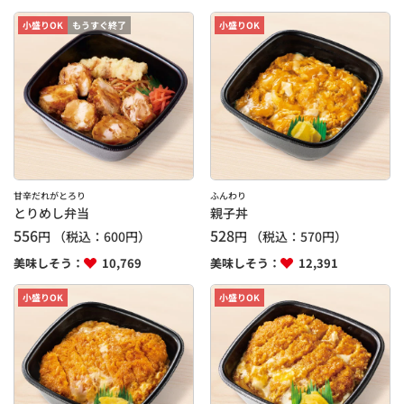
小盛りOK
もうすぐ終了
小盛りOK
甘辛だれがとろり
ふんわり
とりめし弁当
親子丼
556
528
円
（税込：
600
円）
円
（税込：
570
円）
美味しそう：
10,769
美味しそう：
12,391
小盛りOK
小盛りOK