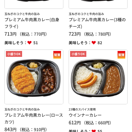
玉ねぎのコクと牛肉の旨み
玉ねぎのコクと牛肉の旨み
プレミアム牛肉黒カレー(白身
プレミアム牛肉黒カレー(3種の
フライ)
チーズ)
713
723
円
（税込：
770
円）
円
（税込：
780
円）
美味しそう：
51
美味しそう：
82
小盛りOK
小盛りOK
玉ねぎのコクと牛肉の旨み
23種のスパイス使用
プレミアム牛肉黒カレー(ロース
ウインナーカレー
カツ)
612
円
（税込：
660
円）
843
円
（税込：
910
円）
美味しそう：
55