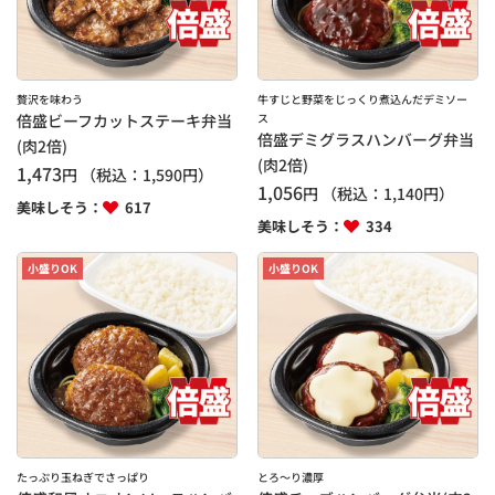
贅沢を味わう
牛すじと野菜をじっくり煮込んだデミソー
倍盛ビーフカットステーキ弁当
ス
倍盛デミグラスハンバーグ弁当
(肉2倍)
(肉2倍)
1,473
円
（税込：
1,590
円）
1,056
円
（税込：
1,140
円）
美味しそう：
617
美味しそう：
334
小盛りOK
小盛りOK
たっぷり玉ねぎでさっぱり
とろ～り濃厚