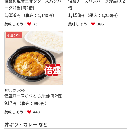
倍盛和風オニオンソースハンバ
倍盛チーズハンバーグ弁当(肉2
ーグ弁当(肉2倍)
倍)
1,056
1,158
円
（税込：
1,140
円）
円
（税込：
1,250
円）
美味しそう：
251
美味しそう：
386
小盛りOK
おだしがしみる
倍盛ロースかつとじ弁当(肉2倍)
917
円
（税込：
990
円）
美味しそう：
443
丼ぶり・カレー など