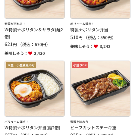
野菜が摂れる！
ボリューム満点！
W特製ナポリタン＆サラダ(麺2
特製ナポリタン弁当
倍)
510
円
（税込：
550
円）
621
円
（税込：
670
円）
美味しそう：
3,242
美味しそう：
2,430
大盛・小盛変更不可
小盛りOK
ボリューム満点！
贅沢を味わう
W特製ナポリタン弁当(麺2倍)
ビーフカットステーキ重
667
825