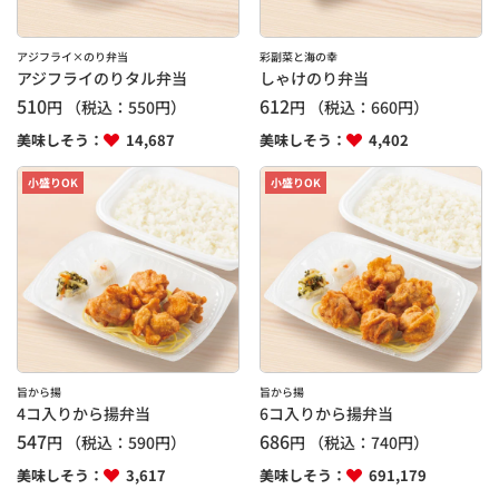
アジフライ×のり弁当
彩副菜と海の幸
アジフライのりタル弁当
しゃけのり弁当
510
612
円
（税込：
550
円）
円
（税込：
660
円）
美味しそう：
14,687
美味しそう：
4,402
小盛りOK
小盛りOK
旨から揚
旨から揚
4コ入りから揚弁当
6コ入りから揚弁当
547
686
円
（税込：
590
円）
円
（税込：
740
円）
美味しそう：
3,617
美味しそう：
691,179