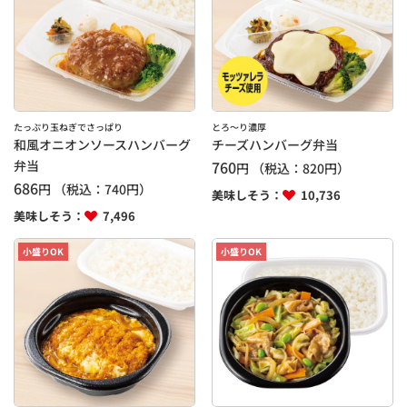
たっぷり玉ねぎでさっぱり
とろ～り濃厚
和風オニオンソースハンバーグ
チーズハンバーグ弁当
弁当
760
円
（税込：
820
円）
686
円
（税込：
740
円）
美味しそう：
10,736
美味しそう：
7,496
小盛りOK
小盛りOK