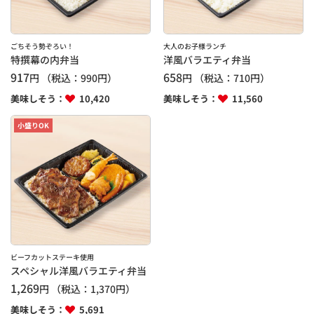
ごちそう勢ぞろい！
大人のお子様ランチ
特撰幕の内弁当
洋風バラエティ弁当
917
658
円
（税込：
990
円）
円
（税込：
710
円）
美味しそう：
10,420
美味しそう：
11,560
小盛りOK
ビーフカットステーキ使用
スペシャル洋風バラエティ弁当
1,269
円
（税込：
1,370
円）
美味しそう：
5,691