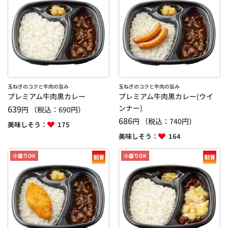
玉ねぎのコクと牛肉の旨み
玉ねぎのコクと牛肉の旨み
プレミアム牛肉黒カレー
プレミアム牛肉黒カレー(ウイ
639
ンナー)
円
（税込：
690
円）
686
円
（税込：
740
円）
美味しそう：
175
美味しそう：
164
小盛りOK
小盛りOK