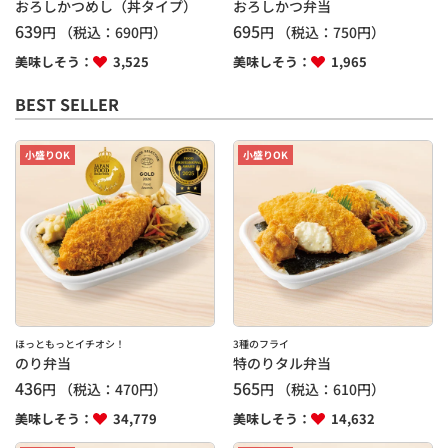
おろしかつめし（丼タイプ）
おろしかつ弁当
639
695
円
（税込：
690
円）
円
（税込：
750
円）
美味しそう：
3,525
美味しそう：
1,965
BEST SELLER
小盛りOK
小盛りOK
ほっともっとイチオシ！
3種のフライ
のり弁当
特のりタル弁当
436
565
円
（税込：
470
円）
円
（税込：
610
円）
美味しそう：
34,779
美味しそう：
14,632