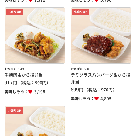
小盛りOK
小盛りOK
おかずたっぷり
おかずたっぷり
牛焼肉＆から揚弁当
デミグラスハンバーグ＆から揚
917
弁当
円
（税込：
990
円）
899
円
（税込：
970
円）
美味しそう：
3,198
美味しそう：
4,805
小盛りOK