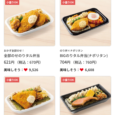
小盛りOK
小盛りOK
おかず全部のせ！
のり弁×ナポリタン
全部のせのりタル弁当
BIGのりタル弁当(ナポリタン)
621
704
円
（税込：
670
円）
円
（税込：
760
円）
美味しそう：
9,526
美味しそう：
6,608
小盛りOK
小盛りOK