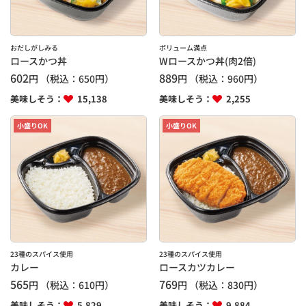
おだしがしみる
ボリューム満点
ロースかつ丼
Wロースかつ丼(肉2倍)
602
889
円
（税込：
650
円）
円
（税込：
960
円）
美味しそう：
15,138
美味しそう：
2,255
小盛りOK
小盛りOK
23種のスパイス使用
23種のスパイス使用
カレー
ロースカツカレー
565
769
円
（税込：
610
円）
円
（税込：
830
円）
美味しそう：
5,829
美味しそう：
9,884