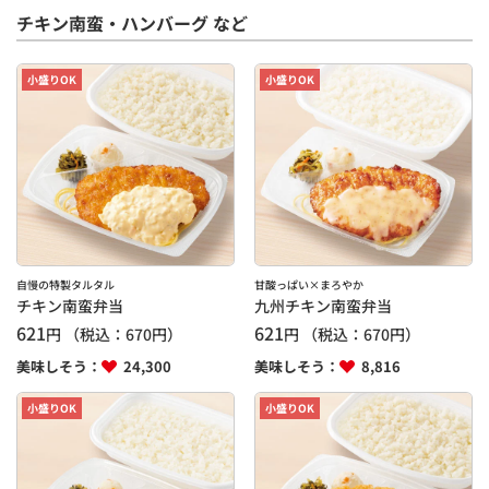
チキン南蛮・ハンバーグ など
小盛りOK
小盛りOK
自慢の特製タルタル
甘酸っぱい×まろやか
チキン南蛮弁当
九州チキン南蛮弁当
621
621
円
（税込：
670
円）
円
（税込：
670
円）
美味しそう：
24,300
美味しそう：
8,816
小盛りOK
小盛りOK