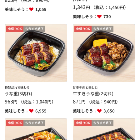
円
（税込：
890
円）
1,343
円
（税込：
1,450
円）
美味しそう：
1,059
美味しそう：
730
小盛りOK
もうすぐ終了
小盛りOK
もうすぐ終了
特製だれで味わう
甘辛牛肉と楽しむ
うな重(3切れ)
牛すきうな重(2切れ)
963
871
円
（税込：
1,040
円）
円
（税込：
940
円）
美味しそう：
6,955
美味しそう：
3,650
小盛りOK
もうすぐ終了
小盛りOK
もうすぐ終了