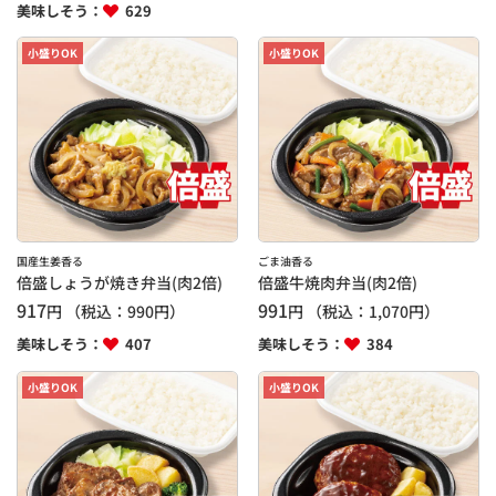
美味しそう：
629
小盛りOK
小盛りOK
国産生姜香る
ごま油香る
倍盛しょうが焼き弁当(肉2倍)
倍盛牛焼肉弁当(肉2倍)
917
991
円
（税込：
990
円）
円
（税込：
1,070
円）
美味しそう：
407
美味しそう：
384
小盛りOK
小盛りOK