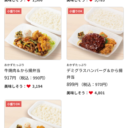
小盛りOK
小盛りOK
おかずたっぷり
おかずたっぷり
牛焼肉＆から揚弁当
デミグラスハンバーグ＆から揚
917
弁当
円
（税込：
990
円）
899
円
（税込：
970
円）
美味しそう：
3,194
美味しそう：
4,801
小盛りOK