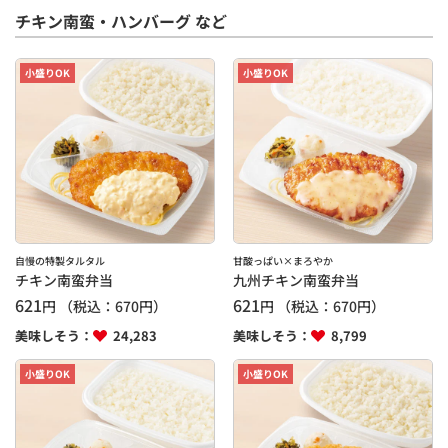
チキン南蛮・ハンバーグ など
小盛りOK
小盛りOK
自慢の特製タルタル
甘酸っぱい×まろやか
チキン南蛮弁当
九州チキン南蛮弁当
621
621
円
（税込：
670
円）
円
（税込：
670
円）
美味しそう：
24,283
美味しそう：
8,799
小盛りOK
小盛りOK