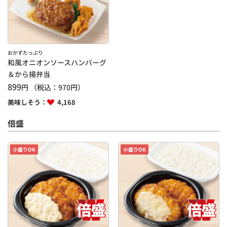
おかずたっぷり
和風オニオンソースハンバーグ
＆から揚弁当
899
円
（税込：
970
円）
美味しそう：
4,168
倍盛
小盛りOK
小盛りOK