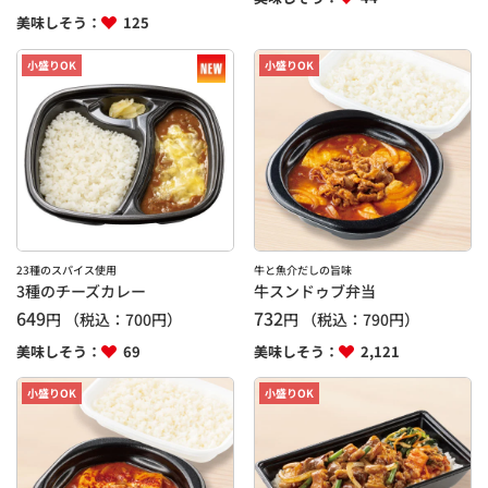
美味しそう：
125
小盛りOK
小盛りOK
23種のスパイス使用
牛と魚介だしの旨味
3種のチーズカレー
牛スンドゥブ弁当
649
732
円
（税込：
700
円）
円
（税込：
790
円）
美味しそう：
69
美味しそう：
2,121
小盛りOK
小盛りOK