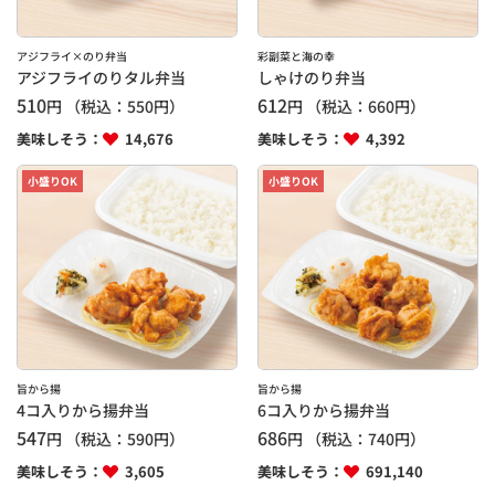
アジフライ×のり弁当
彩副菜と海の幸
アジフライのりタル弁当
しゃけのり弁当
510
612
円
（税込：
550
円）
円
（税込：
660
円）
美味しそう：
14,676
美味しそう：
4,392
小盛りOK
小盛りOK
旨から揚
旨から揚
4コ入りから揚弁当
6コ入りから揚弁当
547
686
円
（税込：
590
円）
円
（税込：
740
円）
美味しそう：
3,605
美味しそう：
691,140