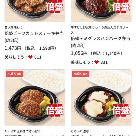
贅沢を味わう
牛すじと野菜をじっくり煮込んだデミソー
倍盛ビーフカットステーキ弁当
ス
倍盛デミグラスハンバーグ弁当
(肉2倍)
(肉2倍)
1,473
円
（税込：
1,590
円）
1,056
円
（税込：
1,140
円）
美味しそう：
611
美味しそう：
331
小盛りOK
小盛りOK
たっぷり玉ねぎでさっぱり
とろ～り濃厚