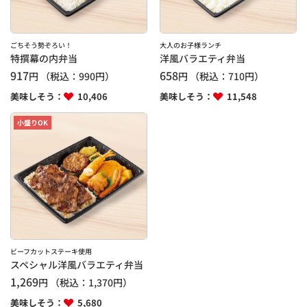
ごちそう勢ぞろい！
大人のお子様ランチ
特撰幕の内弁当
洋風バラエティ弁当
917
658
円
（税込：
990
円）
円
（税込：
710
円）
美味しそう：
10,406
美味しそう：
11,548
小盛りOK
ビーフカットステーキ使用
スペシャル洋風バラエティ弁当
1,269
円
（税込：
1,370
円）
美味しそう：
5,680