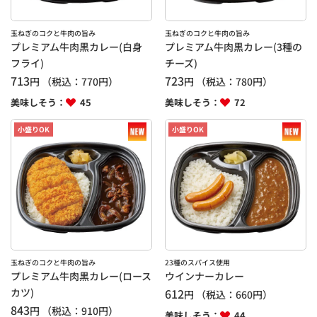
玉ねぎのコクと牛肉の旨み
玉ねぎのコクと牛肉の旨み
プレミアム牛肉黒カレー(白身
プレミアム牛肉黒カレー(3種の
フライ)
チーズ)
713
723
円
（税込：
770
円）
円
（税込：
780
円）
美味しそう：
45
美味しそう：
72
小盛りOK
小盛りOK
玉ねぎのコクと牛肉の旨み
23種のスパイス使用
プレミアム牛肉黒カレー(ロース
ウインナーカレー
カツ)
612
円
（税込：
660
円）
843
円
（税込：
910
円）
美味しそう：
44