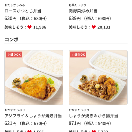
おだしがしみる
野菜たっぷり
ロースかつとじ弁当
肉野菜炒め弁当
630
639
円
（税込：
680
円）
円
（税込：
690
円）
美味しそう：
11,986
美味しそう：
20,131
コンボ
小盛りOK
小盛りOK
おかずたっぷり
おかずたっぷり
アジフライ＆しょうが焼き弁当
しょうが焼き＆から揚弁当
621
871
円
（税込：
670
円）
円
（税込：
940
円）
美味しそう：
1,506
美味しそう：
5,783