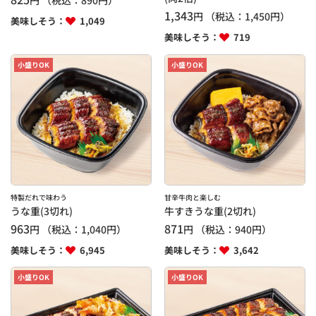
円
（税込：
890
円）
1,343
円
（税込：
1,450
円）
美味しそう：
1,049
美味しそう：
719
小盛りOK
小盛りOK
特製だれで味わう
甘辛牛肉と楽しむ
うな重(3切れ)
牛すきうな重(2切れ)
963
871
円
（税込：
1,040
円）
円
（税込：
940
円）
美味しそう：
6,945
美味しそう：
3,642
小盛りOK
小盛りOK