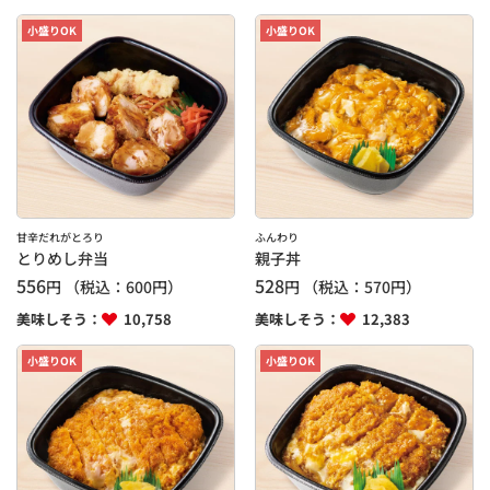
小盛りOK
小盛りOK
甘辛だれがとろり
ふんわり
とりめし弁当
親子丼
556
528
円
（税込：
600
円）
円
（税込：
570
円）
美味しそう：
10,758
美味しそう：
12,383
小盛りOK
小盛りOK