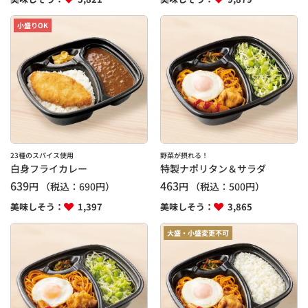
小盛りOK
23種のスパイス使用
野菜が摂れる！
白身フライカレー
特製ナポリタン＆サラダ
639
463
円
（税込：
690
円）
円
（税込：
500
円）
美味しそう：
1,397
美味しそう：
3,865
大盛・小盛変更不可