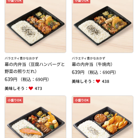
小盛りOK
小盛りOK
バラエティ豊かなおかず
バラエティ豊かなおかず
幕の内弁当（豆腐ハンバーグと
幕の内弁当（牛焼肉）
野菜の照りだれ）
639
円
（税込：
690
円）
639
円
（税込：
690
円）
美味しそう：
438
美味しそう：
473
小盛りOK
小盛りOK