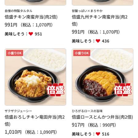
自慢の特製タルタル
甘酸っぱい×まろやか
倍盛チキン南蛮弁当(肉2倍)
倍盛九州チキン南蛮弁当(肉2
991
倍)
円
（税込：
1,070
円）
991
円
（税込：
1,070
円）
美味しそう：
951
美味しそう：
436
小盛りOK
小盛りOK
ザクザクジューシー
ひろがるロースの旨味
倍盛おろしチキン竜田弁当(肉2
倍盛ロースとんかつ弁当(肉2倍)
倍)
917
円
（税込：
990
円）
1,010
円
（税込：
1,090
円）
美味しそう：
516