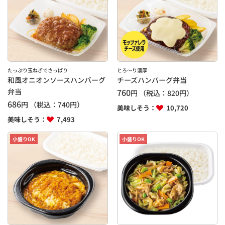
たっぷり玉ねぎでさっぱり
とろ～り濃厚
和風オニオンソースハンバーグ
チーズハンバーグ弁当
弁当
760
円
（税込：
820
円）
686
円
（税込：
740
円）
美味しそう：
10,720
美味しそう：
7,493
小盛りOK
小盛りOK