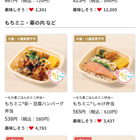
円
（税込：
720
円）
円
（税込：
890
円）
美味しそう：
2,301
美味しそう：
12,505
もちミニ・幕の内 など
大盛・小盛変更不可
大盛・小盛変更不可
～もち麦ごはんのミニ弁当～
～もち麦ごはんのミニ弁当～
もちミニ®彩・豆腐ハンバーグ
もちミニ®しゃけ弁当
弁当
565
円
（税込：
610
円）
538
円
（税込：
580
円）
美味しそう：
3,437
美味しそう：
4,783