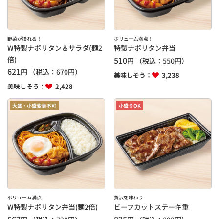
野菜が摂れる！
ボリューム満点！
W特製ナポリタン＆サラダ(麺2
特製ナポリタン弁当
倍)
510
円
（税込：
550
円）
621
円
（税込：
670
円）
美味しそう：
3,238
美味しそう：
2,428
大盛・小盛変更不可
小盛りOK
ボリューム満点！
贅沢を味わう
W特製ナポリタン弁当(麺2倍)
ビーフカットステーキ重
667
825