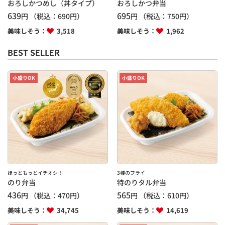
おろしかつめし（丼タイプ）
おろしかつ弁当
639
695
円
（税込：
690
円）
円
（税込：
750
円）
美味しそう：
3,518
美味しそう：
1,962
BEST SELLER
小盛りOK
小盛りOK
ほっともっとイチオシ！
3種のフライ
のり弁当
特のりタル弁当
436
565
円
（税込：
470
円）
円
（税込：
610
円）
美味しそう：
34,745
美味しそう：
14,619