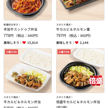
刺激的な辛さ！
スタミナ満点！
辛旨牛スンドゥブ弁当
牛カルビ＆ホルモン重
778
797
円
（税込：
840
円）
円
（税込：
860
円）
美味しそう：
15,814
美味しそう：
2,144
小盛りOK
小盛りOK
スタミナ満点！
スタミナ満点！
牛カルビ＆ホルモン弁当
倍盛牛カルビ＆ホルモン弁当
825
(肉2倍)