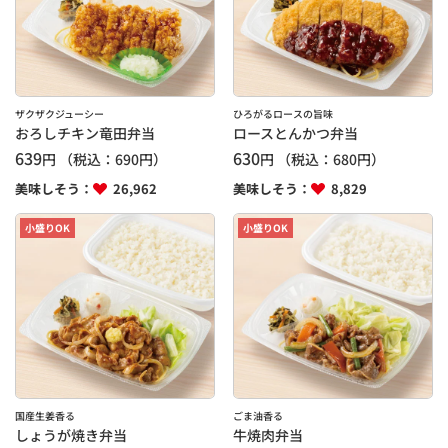
ザクザクジューシー
ひろがるロースの旨味
おろしチキン竜田弁当
ロースとんかつ弁当
639
630
円
（税込：
690
円）
円
（税込：
680
円）
美味しそう：
26,962
美味しそう：
8,829
小盛りOK
小盛りOK
国産生姜香る
ごま油香る
しょうが焼き弁当
牛焼肉弁当