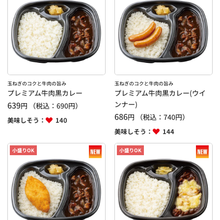
玉ねぎのコクと牛肉の旨み
玉ねぎのコクと牛肉の旨み
プレミアム牛肉黒カレー
プレミアム牛肉黒カレー(ウイ
639
ンナー)
円
（税込：
690
円）
686
円
（税込：
740
円）
美味しそう：
140
美味しそう：
144
小盛りOK
小盛りOK