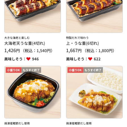
大きな海老と楽しむ
特製だれで味わう
大海老天うな重(4切れ)
上・うな重(6切れ)
1,426
1,667
円
（税込：
1,540
円）
円
（税込：
1,800
円）
美味しそう：
946
美味しそう：
622
小盛りOK
もうすぐ終了
小盛りOK
もうすぐ終了
焼津産鰹節だし使用
焼津産鰹節だし使用