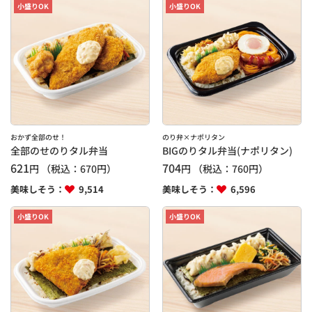
小盛りOK
小盛りOK
おかず全部のせ！
のり弁×ナポリタン
全部のせのりタル弁当
BIGのりタル弁当(ナポリタン)
621
704
円
（税込：
670
円）
円
（税込：
760
円）
美味しそう：
9,514
美味しそう：
6,596
小盛りOK
小盛りOK