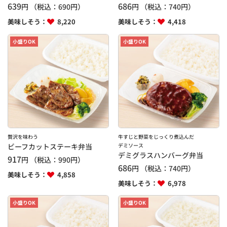
639
686
円
（税込：
690
円）
円
（税込：
740
円）
美味しそう：
8,220
美味しそう：
4,418
小盛りOK
小盛りOK
贅沢を味わう
牛すじと野菜をじっくり煮込んだ
ビーフカットステーキ弁当
デミソース
デミグラスハンバーグ弁当
917
円
（税込：
990
円）
686
円
（税込：
740
円）
美味しそう：
4,858
美味しそう：
6,978
小盛りOK
小盛りOK