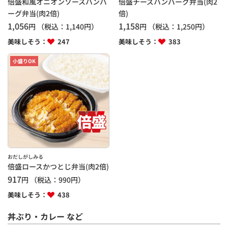
倍盛和風オニオンソースハンバ
倍盛チーズハンバーグ弁当(肉2
ーグ弁当(肉2倍)
倍)
1,056
1,158
円
（税込：
1,140
円）
円
（税込：
1,250
円）
美味しそう：
247
美味しそう：
383
小盛りOK
おだしがしみる
倍盛ロースかつとじ弁当(肉2倍)
917
円
（税込：
990
円）
美味しそう：
438
丼ぶり・カレー など