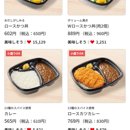
おだしがしみる
ボリューム満点
ロースかつ丼
Wロースかつ丼(肉2倍)
602
889
円
（税込：
650
円）
円
（税込：
960
円）
美味しそう：
15,129
美味しそう：
2,251
小盛りOK
小盛りOK
23種のスパイス使用
23種のスパイス使用
カレー
ロースカツカレー
565
769
円
（税込：
610
円）
円
（税込：
830
円）
美味しそう：
5,821
美味しそう：
9,879