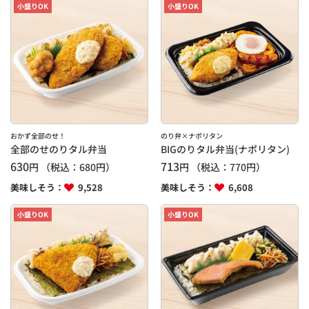
小盛りOK
小盛りOK
おかず全部のせ！
のり弁×ナポリタン
全部のせのりタル弁当
BIGのりタル弁当(ナポリタン)
630
713
円
（税込：
680
円）
円
（税込：
770
円）
美味しそう：
9,528
美味しそう：
6,608
小盛りOK
小盛りOK