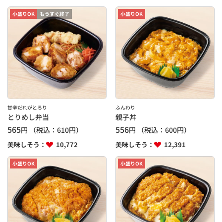
小盛りOK
もうすぐ終了
小盛りOK
甘辛だれがとろり
ふんわり
とりめし弁当
親子丼
565
556
円
（税込：
610
円）
円
（税込：
600
円）
美味しそう：
10,772
美味しそう：
12,391
小盛りOK
小盛りOK