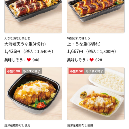
大きな海老と楽しむ
特製だれで味わう
大海老天うな重(4切れ)
上・うな重(6切れ)
1,426
1,667
円
（税込：
1,540
円）
円
（税込：
1,800
円）
美味しそう：
948
美味しそう：
628
小盛りOK
もうすぐ終了
小盛りOK
もうすぐ終了
焼津産鰹節だし使用
焼津産鰹節だし使用