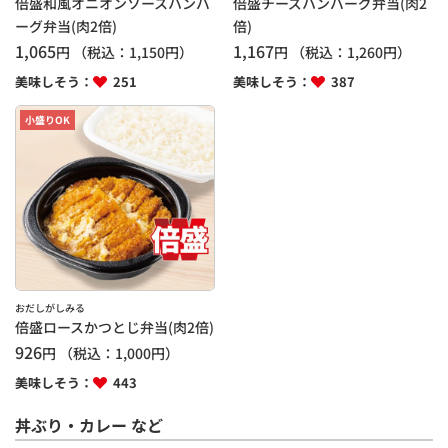
倍盛和風オニオンソースハンバ
倍盛チーズハンバーグ弁当(肉2
ーグ弁当(肉2倍)
倍)
1,065
1,167
円
（税込：
1,150
円）
円
（税込：
1,260
円）
美味しそう：
251
美味しそう：
387
小盛りOK
おだしがしみる
倍盛ロースかつとじ弁当(肉2倍)
926
円
（税込：
1,000
円）
美味しそう：
443
丼ぶり・カレー など