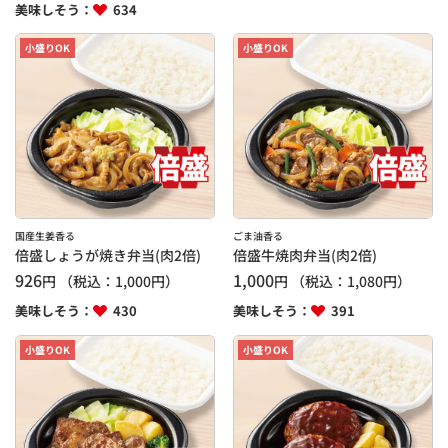
美味しそう：
634
小盛りOK
小盛りOK
国産生姜香る
ごま油香る
倍盛しょうが焼き弁当(肉2倍)
倍盛牛焼肉弁当(肉2倍)
926
1,000
円
（税込：
1,000
円）
円
（税込：
1,080
円）
美味しそう：
430
美味しそう：
391
小盛りOK
小盛りOK