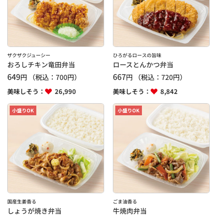
ザクザクジューシー
ひろがるロースの旨味
おろしチキン竜田弁当
ロースとんかつ弁当
649
667
円
（税込：
700
円）
円
（税込：
720
円）
美味しそう：
26,990
美味しそう：
8,842
小盛りOK
小盛りOK
国産生姜香る
ごま油香る
しょうが焼き弁当
牛焼肉弁当