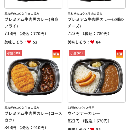
玉ねぎのコクと牛肉の旨み
玉ねぎのコクと牛肉の旨み
プレミアム牛肉黒カレー(白身
プレミアム牛肉黒カレー(3種の
フライ)
チーズ)
713
723
円
（税込：
770
円）
円
（税込：
780
円）
美味しそう：
52
美味しそう：
84
小盛りOK
小盛りOK
玉ねぎのコクと牛肉の旨み
23種のスパイス使用
プレミアム牛肉黒カレー(ロース
ウインナーカレー
カツ)
621
円
（税込：
670
円）
843
円
（税込：
910
円）
美味しそう：
55