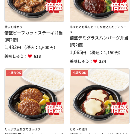
贅沢を味わう
牛すじと野菜をじっくり煮込んだデミソー
倍盛ビーフカットステーキ弁当
ス
倍盛デミグラスハンバーグ弁当
(肉2倍)
(肉2倍)
1,482
円
（税込：
1,600
円）
1,065
円
（税込：
1,150
円）
美味しそう：
618
美味しそう：
334
小盛りOK
小盛りOK
たっぷり玉ねぎでさっぱり
とろ～り濃厚