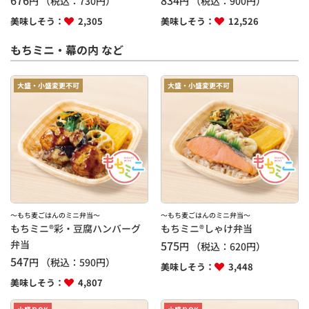
円
（税込：
730
円）
円
（税込：
900
円）
美味しそう：
2,305
美味しそう：
12,526
もちミニ・幕の内 など
大盛・小盛変更不可
大盛・小盛変更不可
～もち麦ごはんのミニ弁当～
～もち麦ごはんのミニ弁当～
もちミニ®彩・豆腐ハンバーグ
もちミニ®しゃけ弁当
弁当
575
円
（税込：
620
円）
547
円
（税込：
590
円）
美味しそう：
3,448
美味しそう：
4,807