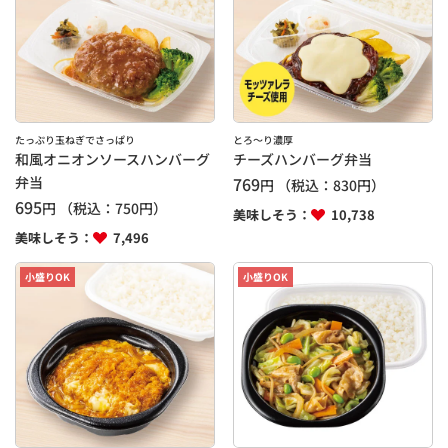
たっぷり玉ねぎでさっぱり
とろ～り濃厚
和風オニオンソースハンバーグ
チーズハンバーグ弁当
弁当
769
円
（税込：
830
円）
695
円
（税込：
750
円）
美味しそう：
10,738
美味しそう：
7,496
小盛りOK
小盛りOK