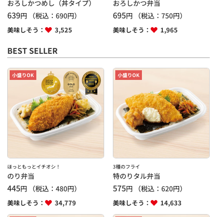
おろしかつめし（丼タイプ）
おろしかつ弁当
639
695
円
（税込：
690
円）
円
（税込：
750
円）
美味しそう：
3,525
美味しそう：
1,965
BEST SELLER
小盛りOK
小盛りOK
ほっともっとイチオシ！
3種のフライ
のり弁当
特のりタル弁当
445
575
円
（税込：
480
円）
円
（税込：
620
円）
美味しそう：
34,779
美味しそう：
14,633