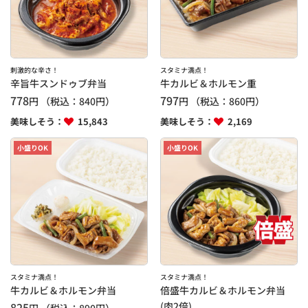
刺激的な辛さ！
スタミナ満点！
辛旨牛スンドゥブ弁当
牛カルビ＆ホルモン重
778
797
円
（税込：
840
円）
円
（税込：
860
円）
美味しそう：
15,843
美味しそう：
2,169
小盛りOK
小盛りOK
スタミナ満点！
スタミナ満点！
牛カルビ＆ホルモン弁当
倍盛牛カルビ＆ホルモン弁当
825
(肉2倍)