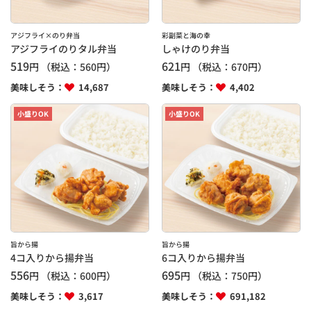
アジフライ×のり弁当
彩副菜と海の幸
アジフライのりタル弁当
しゃけのり弁当
519
621
円
（税込：
560
円）
円
（税込：
670
円）
美味しそう：
14,687
美味しそう：
4,402
小盛りOK
小盛りOK
旨から揚
旨から揚
4コ入りから揚弁当
6コ入りから揚弁当
556
695
円
（税込：
600
円）
円
（税込：
750
円）
美味しそう：
3,617
美味しそう：
691,182