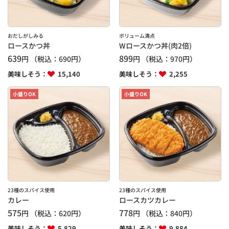
おだしがしみる
ボリューム満点
ロースかつ丼
Wロースかつ丼(肉2倍)
639
899
円
（税込：
690
円）
円
（税込：
970
円）
美味しそう：
15,140
美味しそう：
2,255
小盛りOK
小盛りOK
23種のスパイス使用
23種のスパイス使用
カレー
ロースカツカレー
575
778
円
（税込：
620
円）
円
（税込：
840
円）
美味しそう：
5,829
美味しそう：
9,884