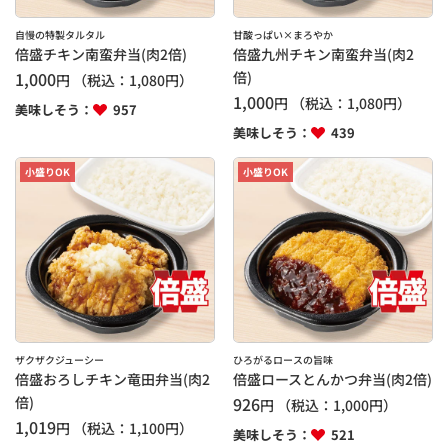
自慢の特製タルタル
甘酸っぱい×まろやか
倍盛チキン南蛮弁当(肉2倍)
倍盛九州チキン南蛮弁当(肉2
1,000
倍)
円
（税込：
1,080
円）
1,000
円
（税込：
1,080
円）
美味しそう：
957
美味しそう：
439
小盛りOK
小盛りOK
ザクザクジューシー
ひろがるロースの旨味
倍盛おろしチキン竜田弁当(肉2
倍盛ロースとんかつ弁当(肉2倍)
倍)
926
円
（税込：
1,000
円）
1,019
円
（税込：
1,100
円）
美味しそう：
521