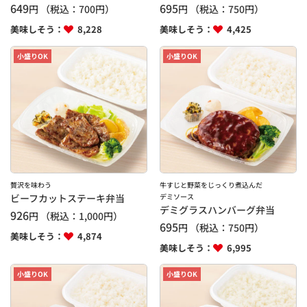
649
695
円
（税込：
700
円）
円
（税込：
750
円）
美味しそう：
8,228
美味しそう：
4,425
小盛りOK
小盛りOK
贅沢を味わう
牛すじと野菜をじっくり煮込んだ
ビーフカットステーキ弁当
デミソース
デミグラスハンバーグ弁当
926
円
（税込：
1,000
円）
695
円
（税込：
750
円）
美味しそう：
4,874
美味しそう：
6,995
小盛りOK
小盛りOK