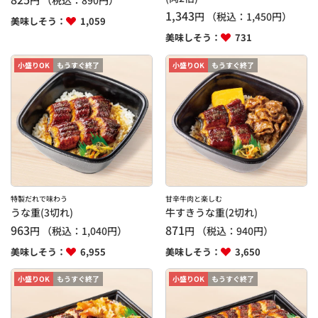
円
（税込：
890
円）
1,343
円
（税込：
1,450
円）
美味しそう：
1,059
美味しそう：
731
小盛りOK
もうすぐ終了
小盛りOK
もうすぐ終了
特製だれで味わう
甘辛牛肉と楽しむ
うな重(3切れ)
牛すきうな重(2切れ)
963
871
円
（税込：
1,040
円）
円
（税込：
940
円）
美味しそう：
6,955
美味しそう：
3,650
小盛りOK
もうすぐ終了
小盛りOK
もうすぐ終了