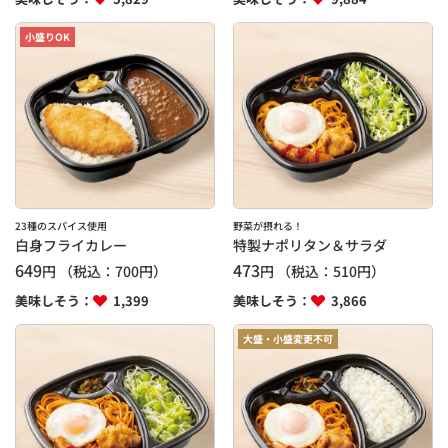
小盛りOK
23種のスパイス使用
野菜が摂れる！
白身フライカレー
特製ナポリタン＆サラダ
649
473
円
（税込：
700
円）
円
（税込：
510
円）
美味しそう：
1,399
美味しそう：
3,866
大盛・小盛変更不可