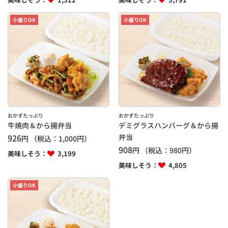
小盛りOK
小盛りOK
おかずたっぷり
おかずたっぷり
牛焼肉＆から揚弁当
デミグラスハンバーグ＆から揚
926
弁当
円
（税込：
1,000
円）
908
円
（税込：
980
円）
美味しそう：
3,199
美味しそう：
4,805
小盛りOK