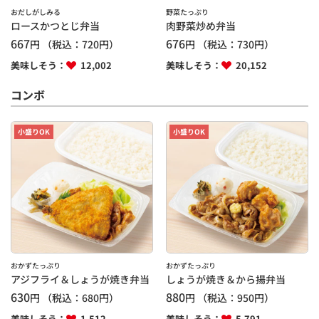
おだしがしみる
野菜たっぷり
ロースかつとじ弁当
肉野菜炒め弁当
667
676
円
（税込：
720
円）
円
（税込：
730
円）
美味しそう：
12,002
美味しそう：
20,152
コンボ
小盛りOK
小盛りOK
おかずたっぷり
おかずたっぷり
アジフライ＆しょうが焼き弁当
しょうが焼き＆から揚弁当
630
880
円
（税込：
680
円）
円
（税込：
950
円）
美味しそう：
1,512
美味しそう：
5,791