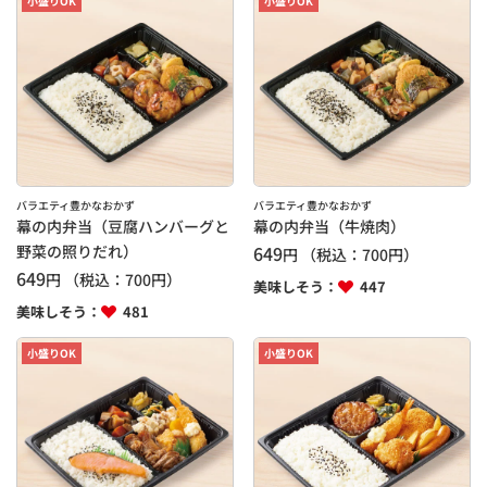
小盛りOK
小盛りOK
バラエティ豊かなおかず
バラエティ豊かなおかず
幕の内弁当（豆腐ハンバーグと
幕の内弁当（牛焼肉）
野菜の照りだれ）
649
円
（税込：
700
円）
649
円
（税込：
700
円）
美味しそう：
447
美味しそう：
481
小盛りOK
小盛りOK