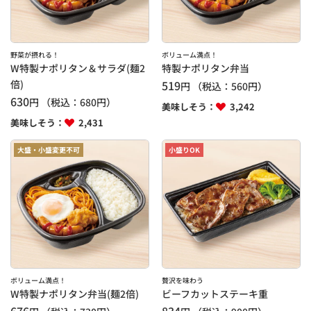
野菜が摂れる！
ボリューム満点！
W特製ナポリタン＆サラダ(麺2
特製ナポリタン弁当
倍)
519
円
（税込：
560
円）
630
円
（税込：
680
円）
美味しそう：
3,242
美味しそう：
2,431
大盛・小盛変更不可
小盛りOK
ボリューム満点！
贅沢を味わう
W特製ナポリタン弁当(麺2倍)
ビーフカットステーキ重
676
834