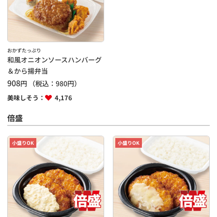
おかずたっぷり
和風オニオンソースハンバーグ
＆から揚弁当
908
円
（税込：
980
円）
美味しそう：
4,176
倍盛
小盛りOK
小盛りOK