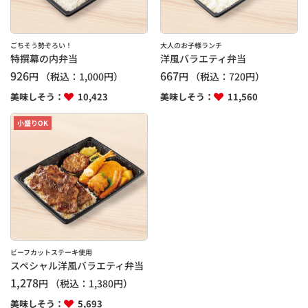
ごちそう勢ぞろい！
大人のお子様ランチ
特撰幕の内弁当
洋風バラエティ弁当
926
667
円
（税込：
1,000
円）
円
（税込：
720
円）
美味しそう：
10,423
美味しそう：
11,560
小盛りOK
ビーフカットステーキ使用
スペシャル洋風バラエティ弁当
1,278
円
（税込：
1,380
円）
美味しそう：
5,693