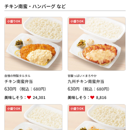
チキン南蛮・ハンバーグ など
小盛りOK
小盛りOK
自慢の特製タルタル
甘酸っぱい×まろやか
チキン南蛮弁当
九州チキン南蛮弁当
630
630
円
（税込：
680
円）
円
（税込：
680
円）
美味しそう：
24,301
美味しそう：
8,816
小盛りOK
小盛りOK