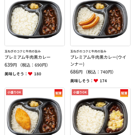
玉ねぎのコクと牛肉の旨み
玉ねぎのコクと牛肉の旨み
プレミアム牛肉黒カレー
プレミアム牛肉黒カレー(ウイ
639
ンナー)
円
（税込：
690
円）
686
円
（税込：
740
円）
美味しそう：
180
美味しそう：
174
小盛りOK
小盛りOK