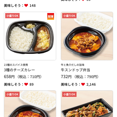
美味しそう：
148
小盛りOK
小盛りOK
23種のスパイス使用
牛と魚介だしの旨味
3種のチーズカレー
牛スンドゥブ弁当
658
732
円
（税込：
710
円）
円
（税込：
790
円）
美味しそう：
89
美味しそう：
2,146
小盛りOK
小盛りOK