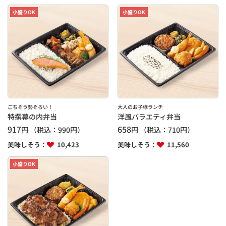
小盛りOK
小盛りOK
ごちそう勢ぞろい！
大人のお子様ランチ
特撰幕の内弁当
洋風バラエティ弁当
917
658
円
（税込：
990
円）
円
（税込：
710
円）
美味しそう：
10,423
美味しそう：
11,560
小盛りOK