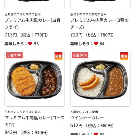
玉ねぎのコクと牛肉の旨み
玉ねぎのコクと牛肉の旨み
プレミアム牛肉黒カレー(白身
プレミアム牛肉黒カレー(3種の
フライ)
チーズ)
713
723
円
（税込：
770
円）
円
（税込：
780
円）
美味しそう：
53
美味しそう：
84
小盛りOK
小盛りOK
玉ねぎのコクと牛肉の旨み
23種のスパイス使用
プレミアム牛肉黒カレー(ロース
ウインナーカレー
カツ)
612
円
（税込：
660
円）
843
円
（税込：
910
円）
美味しそう：
55