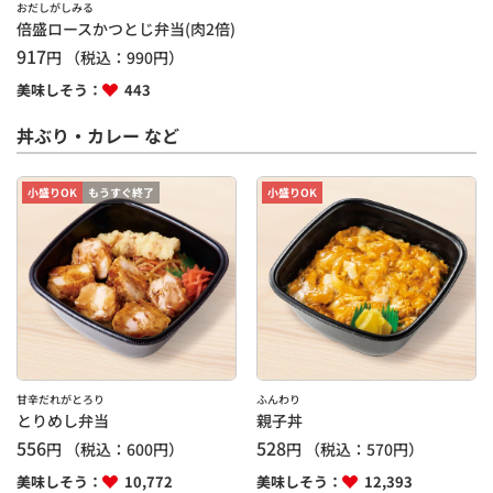
おだしがしみる
倍盛ロースかつとじ弁当(肉2倍)
917
円
（税込：
990
円）
美味しそう：
443
丼ぶり・カレー など
小盛りOK
もうすぐ終了
小盛りOK
甘辛だれがとろり
ふんわり
とりめし弁当
親子丼
556
528
円
（税込：
600
円）
円
（税込：
570
円）
美味しそう：
10,772
美味しそう：
12,393