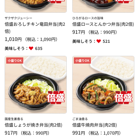
ザクザクジューシー
ひろがるロースの旨味
倍盛おろしチキン竜田弁当(肉2
倍盛ロースとんかつ弁当(肉2倍)
倍)
917
円
（税込：
990
円）
1,010
円
（税込：
1,090
円）
美味しそう：
521
美味しそう：
635
小盛りOK
小盛りOK
国産生姜香る
ごま油香る
倍盛しょうが焼き弁当(肉2倍)
倍盛牛焼肉弁当(肉2倍)
917
991
円
（税込：
990
円）
円
（税込：
1,070
円）