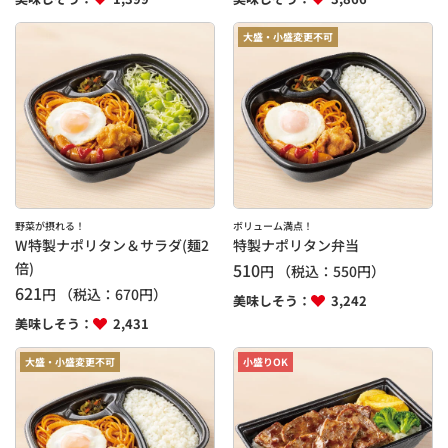
大盛・小盛変更不可
野菜が摂れる！
ボリューム満点！
W特製ナポリタン＆サラダ(麺2
特製ナポリタン弁当
倍)
510
円
（税込：
550
円）
621
円
（税込：
670
円）
美味しそう：
3,242
美味しそう：
2,431
大盛・小盛変更不可
小盛りOK