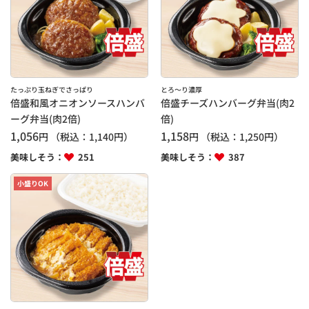
たっぷり玉ねぎでさっぱり
とろ～り濃厚
倍盛和風オニオンソースハンバ
倍盛チーズハンバーグ弁当(肉2
ーグ弁当(肉2倍)
倍)
1,056
1,158
円
（税込：
1,140
円）
円
（税込：
1,250
円）
美味しそう：
251
美味しそう：
387
小盛りOK