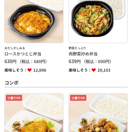
おだしがしみる
野菜たっぷり
ロースかつとじ弁当
肉野菜炒め弁当
630
639
円
（税込：
680
円）
円
（税込：
690
円）
美味しそう：
12,006
美味しそう：
20,153
コンボ
小盛りOK
小盛りOK