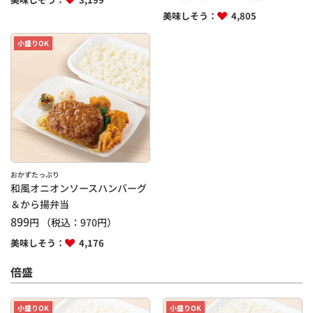
美味しそう：
4,805
小盛りOK
おかずたっぷり
和風オニオンソースハンバーグ
＆から揚弁当
899
円
（税込：
970
円）
美味しそう：
4,176
倍盛
小盛りOK
小盛りOK