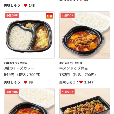
美味しそう：
148
小盛りOK
小盛りOK
23種のスパイス使用
牛と魚介だしの旨味
3種のチーズカレー
牛スンドゥブ弁当
649
732
円
（税込：
700
円）
円
（税込：
790
円）
美味しそう：
89
美味しそう：
2,147
小盛りOK
小盛りOK