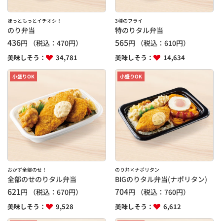
ほっともっとイチオシ！
3種のフライ
のり弁当
特のりタル弁当
436
565
円
（税込：
470
円）
円
（税込：
610
円）
美味しそう：
34,781
美味しそう：
14,634
小盛りOK
小盛りOK
おかず全部のせ！
のり弁×ナポリタン
全部のせのりタル弁当
BIGのりタル弁当(ナポリタン)
621
704
円
（税込：
670
円）
円
（税込：
760
円）
美味しそう：
9,528
美味しそう：
6,612