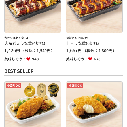
大きな海老と楽しむ
特製だれで味わう
大海老天うな重(4切れ)
上・うな重(6切れ)
1,426
1,667
円
（税込：
1,540
円）
円
（税込：
1,800
円）
美味しそう：
948
美味しそう：
628
BEST SELLER
小盛りOK
小盛りOK