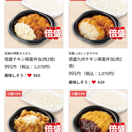
自慢の特製タルタル
甘酸っぱい×まろやか
倍盛チキン南蛮弁当(肉2倍)
倍盛九州チキン南蛮弁当(肉2
991
倍)
円
（税込：
1,070
円）
991
円
（税込：
1,070
円）
美味しそう：
960
美味しそう：
439
小盛りOK
小盛りOK