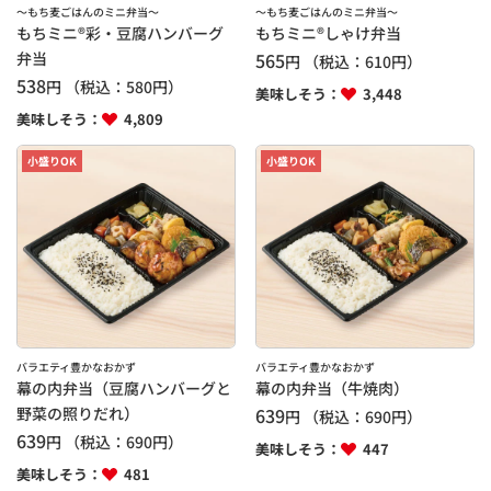
～もち麦ごはんのミニ弁当～
～もち麦ごはんのミニ弁当～
もちミニ®彩・豆腐ハンバーグ
もちミニ®しゃけ弁当
弁当
565
円
（税込：
610
円）
538
円
（税込：
580
円）
美味しそう：
3,448
美味しそう：
4,809
小盛りOK
小盛りOK
バラエティ豊かなおかず
バラエティ豊かなおかず
幕の内弁当（豆腐ハンバーグと
幕の内弁当（牛焼肉）
野菜の照りだれ）
639
円
（税込：
690
円）
639
円
（税込：
690
円）
美味しそう：
447
美味しそう：
481