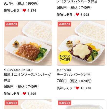
デミグラスハンバーグ弁当
917
円
（税込：
990
円）
686
円
（税込：
740
円）
美味しそう：
4,874
美味しそう：
6,995
小盛りOK
小盛りOK
たっぷり玉ねぎでさっぱり
とろ～り濃厚
和風オニオンソースハンバーグ
チーズハンバーグ弁当
弁当
760
円
（税込：
820
円）
686
円
（税込：
740
円）
美味しそう：
10,738
美味しそう：
7,496
小盛りOK
小盛りOK