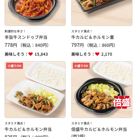
刺激的な辛さ！
スタミナ満点！
辛旨牛スンドゥブ弁当
牛カルビ＆ホルモン重
778
797
円
（税込：
840
円）
円
（税込：
860
円）
美味しそう：
15,843
美味しそう：
2,170
小盛りOK
小盛りOK
スタミナ満点！
スタミナ満点！
牛カルビ＆ホルモン弁当
倍盛牛カルビ＆ホルモン弁当
825
(肉2倍)