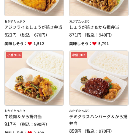
おかずたっぷり
おかずたっぷり
アジフライ＆しょうが焼き弁当
しょうが焼き＆から揚弁当
621
871
円
（税込：
670
円）
円
（税込：
940
円）
美味しそう：
1,512
美味しそう：
5,791
小盛りOK
小盛りOK
おかずたっぷり
おかずたっぷり
牛焼肉＆から揚弁当
デミグラスハンバーグ＆から揚
917
弁当
円
（税込：
990
円）
899
円
（税込：
970
円）
美味しそう：
3,199