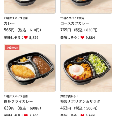
23種のスパイス使用
23種のスパイス使用
カレー
ロースカツカレー
565
769
円
（税込：
610
円）
円
（税込：
830
円）
美味しそう：
5,829
美味しそう：
9,884
小盛りOK
23種のスパイス使用
野菜が摂れる！
白身フライカレー
特製ナポリタン＆サラダ
639
463
円
（税込：
690
円）
円
（税込：
500
円）
美味しそう：
1,399
美味しそう：
3,866