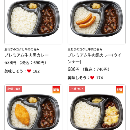
玉ねぎのコクと牛肉の旨み
玉ねぎのコクと牛肉の旨み
プレミアム牛肉黒カレー
プレミアム牛肉黒カレー(ウイ
639
ンナー)
円
（税込：
690
円）
686
円
（税込：
740
円）
美味しそう：
182
美味しそう：
174
小盛りOK
小盛りOK