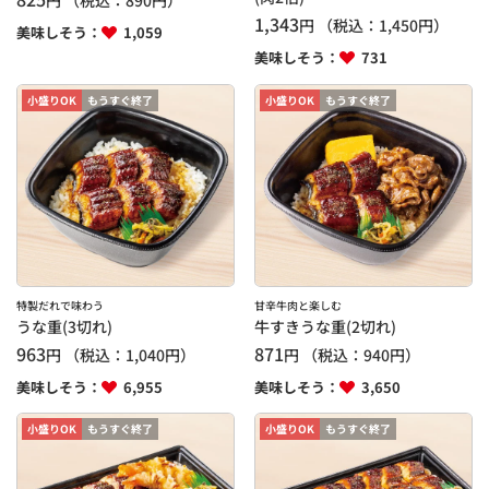
円
（税込：
890
円）
1,343
円
（税込：
1,450
円）
美味しそう：
1,059
美味しそう：
731
小盛りOK
もうすぐ終了
小盛りOK
もうすぐ終了
特製だれで味わう
甘辛牛肉と楽しむ
うな重(3切れ)
牛すきうな重(2切れ)
963
871
円
（税込：
1,040
円）
円
（税込：
940
円）
美味しそう：
6,955
美味しそう：
3,650
小盛りOK
もうすぐ終了
小盛りOK
もうすぐ終了