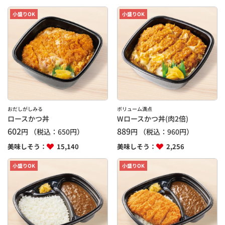
小盛りOK
小盛りOK
おだしがしみる
ボリューム満点
ロースかつ丼
Wロースかつ丼(肉2倍)
602
889
円
（税込：
650
円）
円
（税込：
960
円）
美味しそう：
15,140
美味しそう：
2,256
小盛りOK
小盛りOK