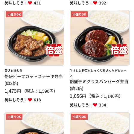
美味しそう：
431
美味しそう：
392
小盛りOK
小盛りOK
贅沢を味わう
牛すじと野菜をじっくり煮込んだデミソー
倍盛ビーフカットステーキ弁当
ス
倍盛デミグラスハンバーグ弁当
(肉2倍)
(肉2倍)
1,473
円
（税込：
1,590
円）
1,056
円
（税込：
1,140
円）
美味しそう：
618
美味しそう：
334
小盛りOK
小盛りOK