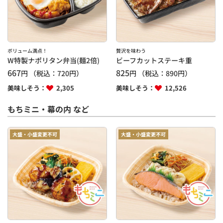
ボリューム満点！
贅沢を味わう
W特製ナポリタン弁当(麺2倍)
ビーフカットステーキ重
667
825
円
（税込：
720
円）
円
（税込：
890
円）
美味しそう：
2,305
美味しそう：
12,526
もちミニ・幕の内 など
大盛・小盛変更不可
大盛・小盛変更不可