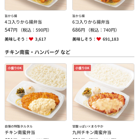
旨から揚
旨から揚
4コ入りから揚弁当
6コ入りから揚弁当
547
686
円
（税込：
590
円）
円
（税込：
740
円）
美味しそう：
3,617
美味しそう：
691,183
チキン南蛮・ハンバーグ など
小盛りOK
小盛りOK
自慢の特製タルタル
甘酸っぱい×まろやか
チキン南蛮弁当
九州チキン南蛮弁当