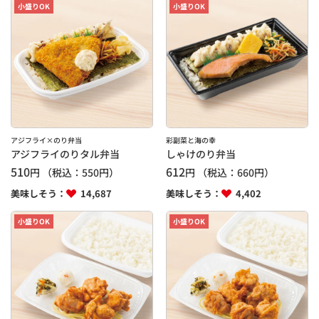
小盛りOK
小盛りOK
アジフライ×のり弁当
彩副菜と海の幸
アジフライのりタル弁当
しゃけのり弁当
510
612
円
（税込：
550
円）
円
（税込：
660
円）
美味しそう：
14,687
美味しそう：
4,402
小盛りOK
小盛りOK