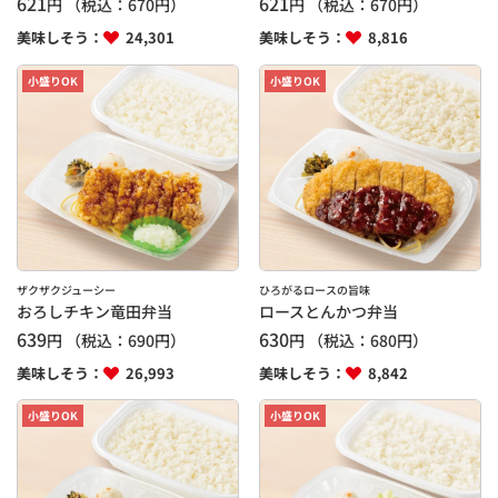
621
621
円
（税込：
670
円）
円
（税込：
670
円）
美味しそう：
24,301
美味しそう：
8,816
小盛りOK
小盛りOK
ザクザクジューシー
ひろがるロースの旨味
おろしチキン竜田弁当
ロースとんかつ弁当
639
630
円
（税込：
690
円）
円
（税込：
680
円）
美味しそう：
26,993
美味しそう：
8,842
小盛りOK
小盛りOK