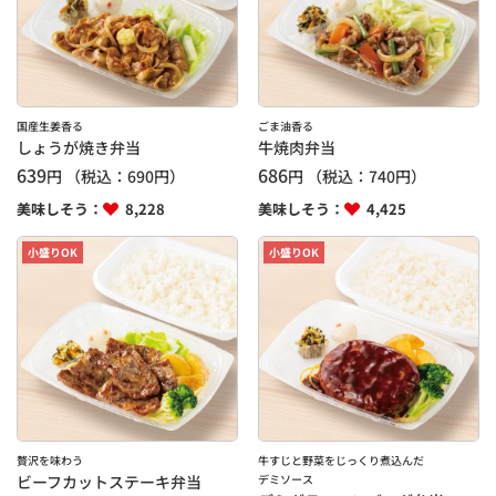
国産生姜香る
ごま油香る
しょうが焼き弁当
牛焼肉弁当
639
686
円
（税込：
690
円）
円
（税込：
740
円）
美味しそう：
8,228
美味しそう：
4,425
小盛りOK
小盛りOK
贅沢を味わう
牛すじと野菜をじっくり煮込んだ
ビーフカットステーキ弁当
デミソース