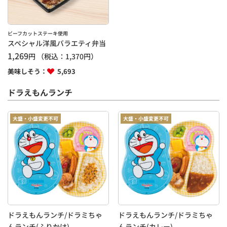
ビーフカットステーキ使用
スペシャル洋風バラエティ弁当
1,269
円
（税込：
1,370
円）
美味しそう：
5,693
ドラえもんランチ
大盛・小盛変更不可
大盛・小盛変更不可
ドラえもんランチ/ドラミちゃ
ドラえもんランチ/ドラミちゃ
んランチ(ふりかけ)
んランチ(カレー)