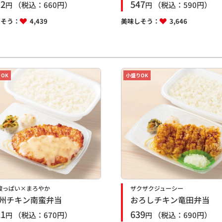
12
547
（税込：
660
円）
（税込：
590
円）
円
円
しそう：
4,439
美味しそう：
3,646
OK
小盛りOK
酸っぱい×まろやか
ザクザクジューシー
州チキン南蛮弁当
おろしチキン竜田弁当
21
639
（税込：
670
円）
（税込：
690
円）
円
円