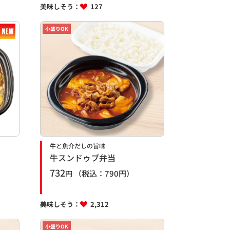
美味しそう：
127
小盛りOK
牛と魚介だしの旨味
牛スンドゥブ弁当
732
（税込：
790
円）
円
美味しそう：
2,312
小盛りOK