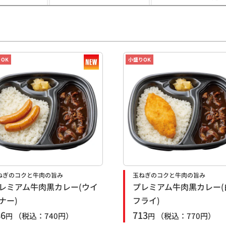
OK
小盛りOK
ねぎのコクと牛肉の旨み
玉ねぎのコクと牛肉の旨み
レミアム牛肉黒カレー(ウイ
プレミアム牛肉黒カレー(
ナー)
フライ)
86
713
（税込：
740
円）
（税込：
770
円）
円
円