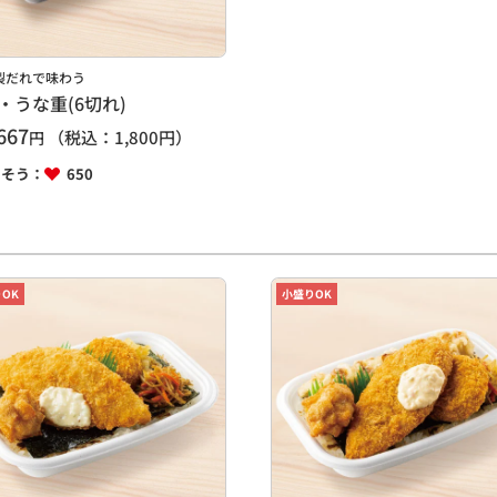
製だれで味わう
・うな重(6切れ)
667
（税込：
1,800
円）
円
しそう：
650
OK
小盛りOK