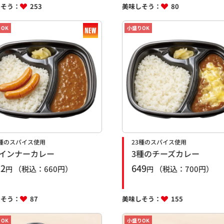
しそう：
253
美味しそう：
80
OK
小盛りOK
3種のスパイス使用
23種のスパイス使用
インナーカレー
3種のチーズカレー
12
649
（税込：
660
円）
（税込：
700
円）
円
円
しそう：
87
美味しそう：
155
OK
小盛りOK