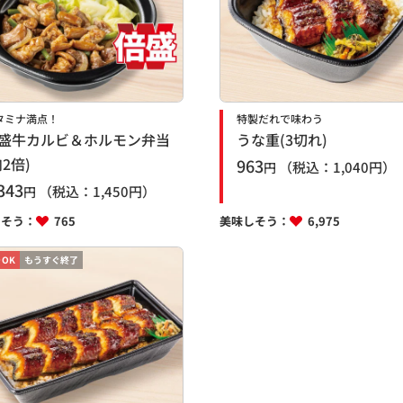
タミナ満点！
特製だれで味わう
盛牛カルビ＆ホルモン弁当
うな重(3切れ)
肉2倍)
963
（税込：
1,040
円）
円
343
（税込：
1,450
円）
円
しそう：
765
美味しそう：
6,975
OK
もうすぐ終了