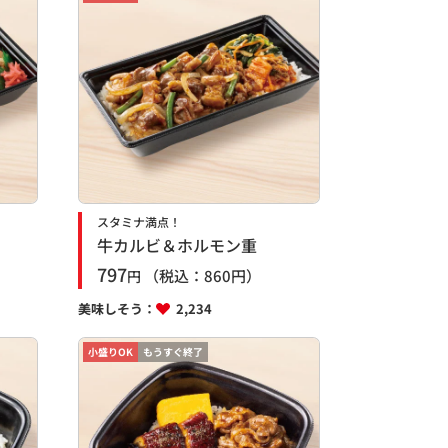
スタミナ満点！
牛カルビ＆ホルモン重
797
（税込：
860
円）
円
美味しそう：
2,234
小盛りOK
もうすぐ終了