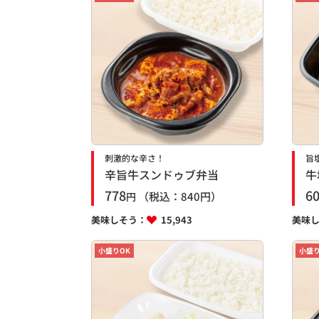
刺激的な辛さ！
旨
辛旨牛スンドゥブ弁当
牛
778
6
（税込：
840
円）
円
美味しそう：
15,943
美味
小盛りOK
小盛り