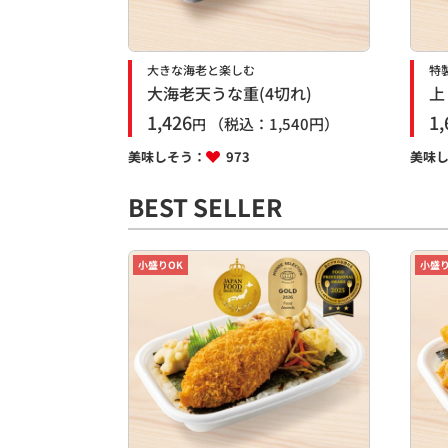
大きな海老と楽しむ
特
大海老天うな重(4切れ)
上
1,426
1,
（税込：
1,540
円）
円
美味しそう：
973
美味
BEST SELLER
小盛りOK
小盛り