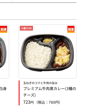
小盛りOK
玉ねぎのコクと牛肉の旨み
白身
プレミアム牛肉黒カレー(3種の
チーズ)
723
（税込：
780
円）
円