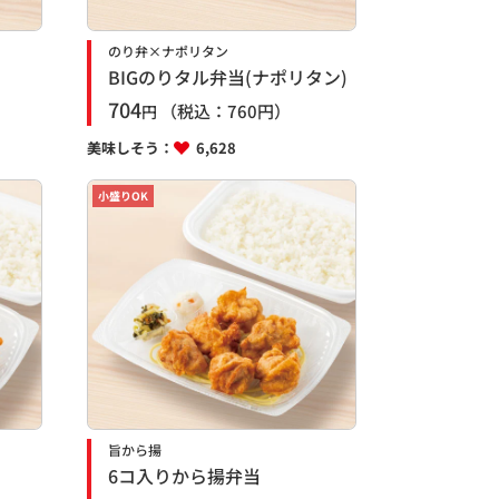
のり弁×ナポリタン
BIGのりタル弁当(ナポリタン)
704
（税込：
760
円）
円
美味しそう：
6,628
小盛りOK
旨から揚
6コ入りから揚弁当