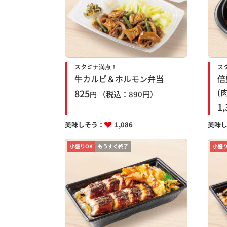
スタミナ満点！
ス
牛カルビ＆ホルモン弁当
倍
(
825
（税込：
890
円）
円
1,
美味しそう：
1,086
美味
小盛りOK
もうすぐ終了
小盛り