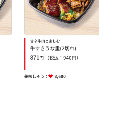
甘辛牛肉と楽しむ
牛すきうな重(2切れ)
871
（税込：
940
円）
円
美味しそう：
3,680