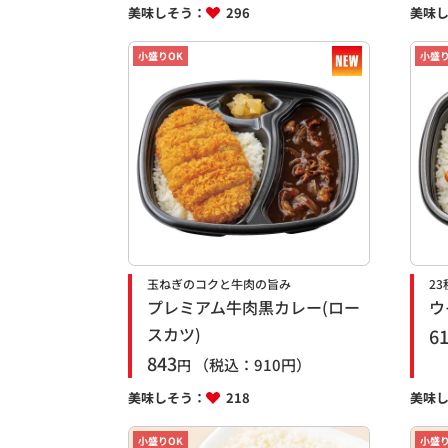
美味しそう：
296
美味
小盛りOK
小盛り
玉ねぎのコクと牛肉の旨み
2
プレミアム牛肉黒カレー(ロー
ウ
スカツ)
6
843
（税込：
910
円）
円
美味しそう：
218
美味
小盛りOK
小盛り