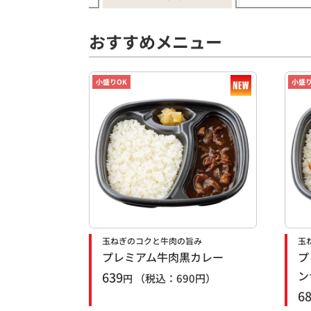
おすすめメニュー
小盛りOK
小盛り
玉ねぎのコクと牛肉の旨み
玉
プレミアム牛肉黒カレー
プ
ン
639
（税込：
690
円）
円
6