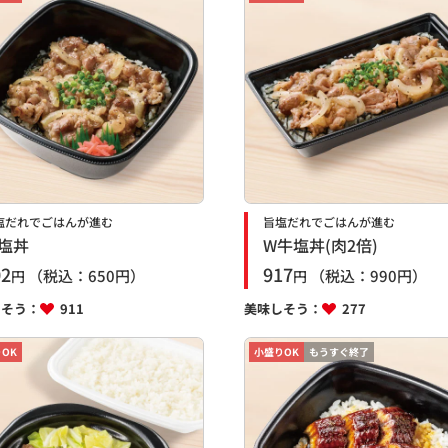
塩だれでごはんが進む
旨塩だれでごはんが進む
塩丼
W牛塩丼(肉2倍)
02
917
（税込：
650
円）
（税込：
990
円）
円
円
しそう：
911
美味しそう：
277
OK
小盛りOK
もうすぐ終了