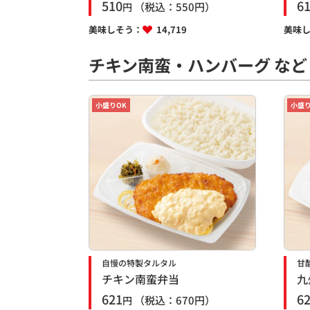
510
6
（税込：
550
円）
円
美味しそう：
14,719
美味
チキン南蛮・ハンバーグ など
小盛りOK
小盛り
自慢の特製タルタル
甘
チキン南蛮弁当
九
621
6
（税込：
670
円）
円