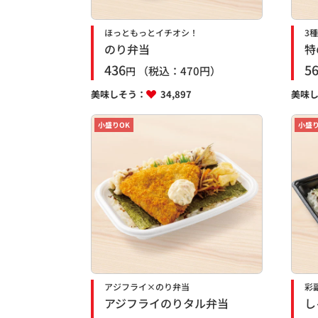
ほっともっとイチオシ！
3
のり弁当
特
436
5
（税込：
470
円）
円
美味しそう：
34,897
美味
小盛りOK
小盛り
アジフライ×のり弁当
彩
アジフライのりタル弁当
し