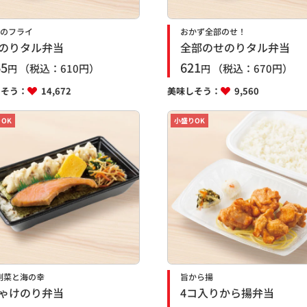
種のフライ
おかず全部のせ！
のりタル弁当
全部のせのりタル弁当
65
621
（税込：
610
円）
（税込：
670
円）
円
円
しそう：
14,672
美味しそう：
9,560
OK
小盛りOK
副菜と海の幸
旨から揚
ゃけのり弁当
4コ入りから揚弁当