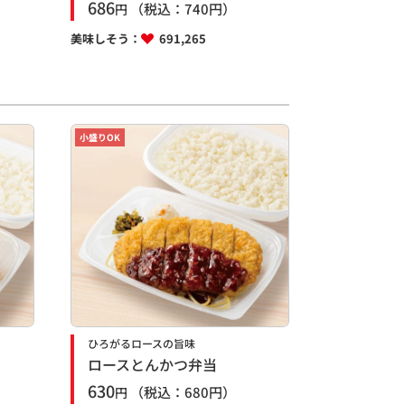
686
（税込：
740
円）
円
美味しそう：
691,265
小盛りOK
ひろがるロースの旨味
ロースとんかつ弁当
630
（税込：
680
円）
円