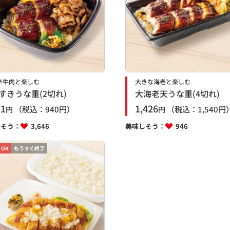
辛牛肉と楽しむ
大きな海老と楽しむ
すきうな重(2切れ)
大海老天うな重(4切れ)
71
1,426
（税込：
940
円）
（税込：
1,540
円
円
円
しそう：
3,646
美味しそう：
946
OK
もうすぐ終了