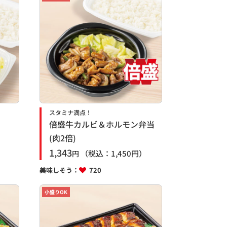
スタミナ満点！
倍盛牛カルビ＆ホルモン弁当
(肉2倍)
1,343
（税込：
1,450
円）
円
美味しそう：
720
小盛りOK