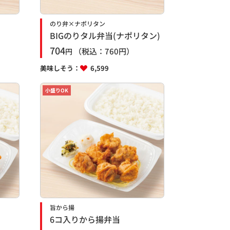
のり弁×ナポリタン
BIGのりタル弁当(ナポリタン)
704
（税込：
760
円）
円
美味しそう：
6,599
小盛りOK
旨から揚
6コ入りから揚弁当