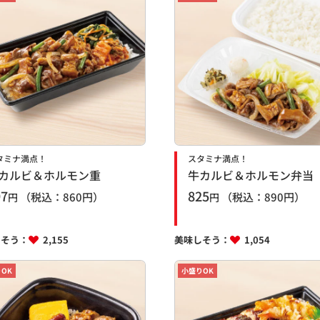
タミナ満点！
スタミナ満点！
カルビ＆ホルモン重
牛カルビ＆ホルモン弁当
97
825
（税込：
860
円）
（税込：
890
円）
円
円
しそう：
2,155
美味しそう：
1,054
OK
小盛りOK