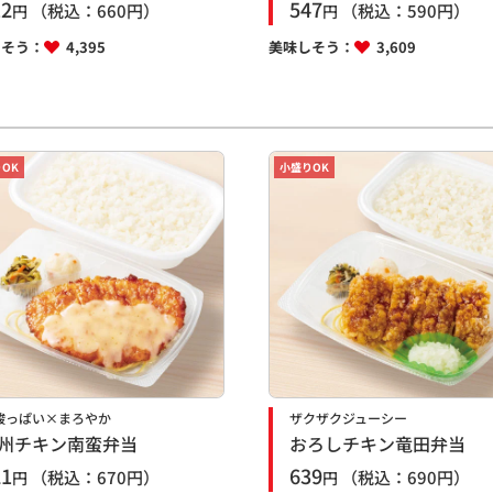
12
547
（税込：
660
円）
（税込：
590
円）
円
円
しそう：
4,395
美味しそう：
3,609
OK
小盛りOK
酸っぱい×まろやか
ザクザクジューシー
州チキン南蛮弁当
おろしチキン竜田弁当
21
639
（税込：
670
円）
（税込：
690
円）
円
円