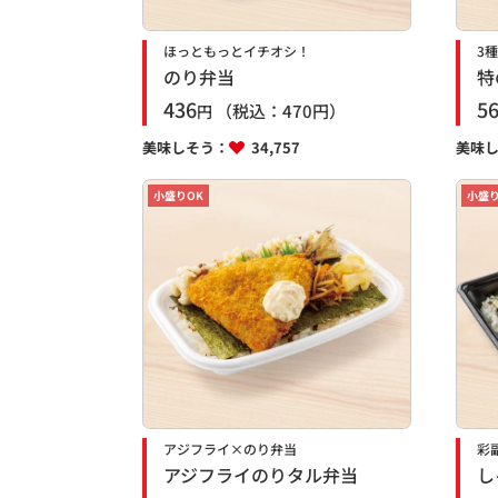
ほっともっとイチオシ！
3
のり弁当
特
436
5
（税込：
470
円）
円
美味しそう：
34,757
美味
小盛りOK
小盛り
アジフライ×のり弁当
彩
アジフライのりタル弁当
し