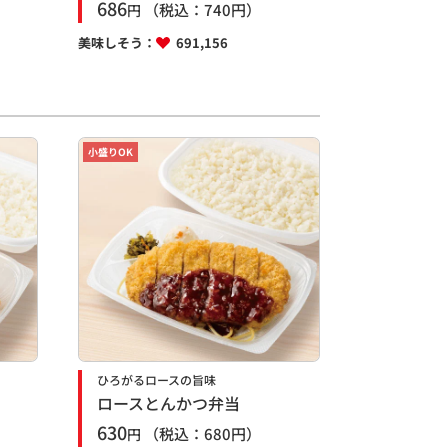
686
（税込：
740
円）
円
美味しそう：
691,156
小盛りOK
ひろがるロースの旨味
ロースとんかつ弁当
630
（税込：
680
円）
円