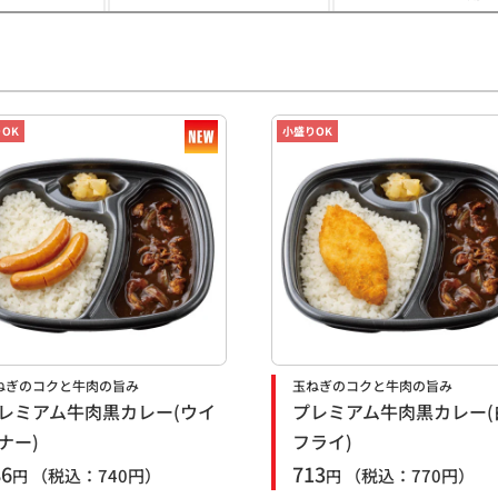
OK
小盛りOK
ねぎのコクと牛肉の旨み
玉ねぎのコクと牛肉の旨み
レミアム牛肉黒カレー(ウイ
プレミアム牛肉黒カレー(
ナー)
フライ)
86
713
（税込：
740
円）
（税込：
770
円）
円
円