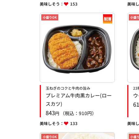
美味しそう：
153
美味
小盛りOK
小盛り
玉ねぎのコクと牛肉の旨み
2
プレミアム牛肉黒カレー(ロー
ウ
スカツ)
6
843
（税込：
910
円）
円
美味しそう：
133
美味
小盛りOK
小盛り