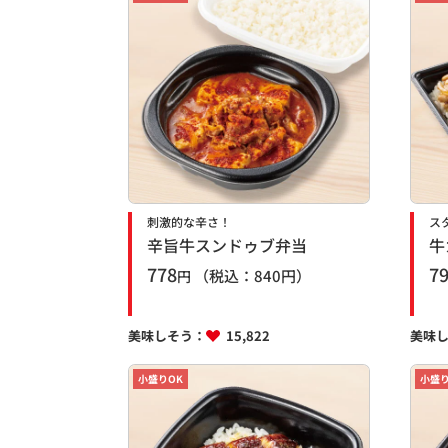
刺激的な辛さ！
ス
辛旨牛スンドゥブ弁当
牛
778
7
（税込：
840
円）
円
美味しそう：
15,822
美味
小盛りOK
小盛り