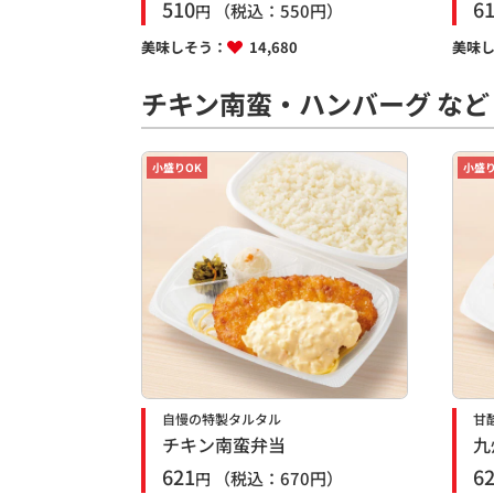
510
6
（税込：
550
円）
円
美味しそう：
14,680
美味
チキン南蛮・ハンバーグ など
小盛りOK
小盛り
自慢の特製タルタル
甘
チキン南蛮弁当
九
621
6
（税込：
670
円）
円