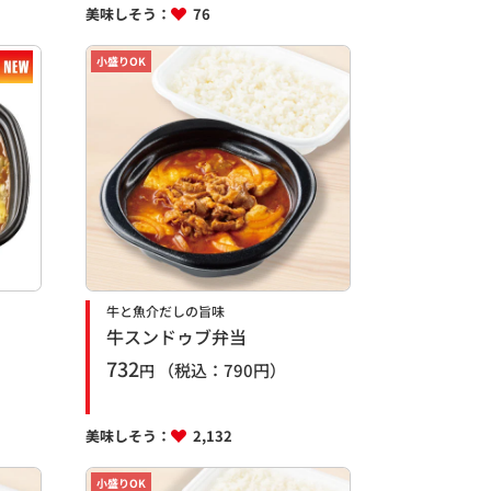
美味しそう：
76
小盛りOK
牛と魚介だしの旨味
牛スンドゥブ弁当
732
（税込：
790
円）
円
美味しそう：
2,132
小盛りOK