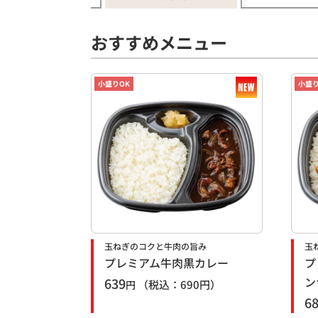
おすすめメニュー
小盛りOK
小盛り
玉ねぎのコクと牛肉の旨み
玉
プレミアム牛肉黒カレー
プ
ン
639
（税込：
690
円）
円
6