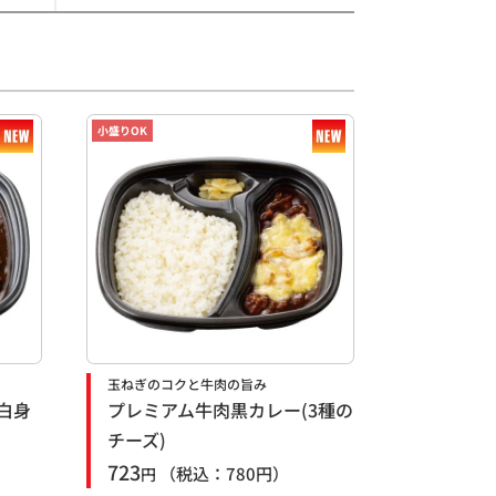
小盛りOK
玉ねぎのコクと牛肉の旨み
白身
プレミアム牛肉黒カレー(3種の
チーズ)
723
（税込：
780
円）
円