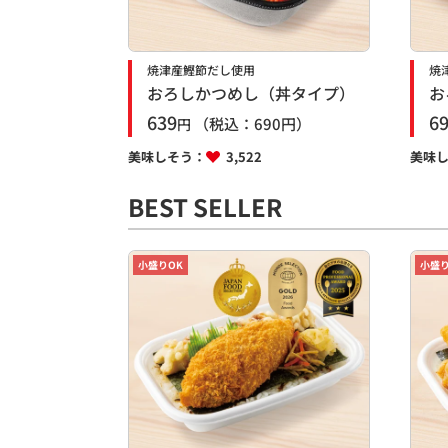
焼津産鰹節だし使用
焼
おろしかつめし（丼タイプ）
お
639
6
（税込：
690
円）
円
美味しそう：
3,522
美味
BEST SELLER
小盛りOK
小盛り