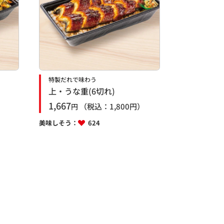
特製だれで味わう
上・うな重(6切れ)
1,667
）
（税込：
1,800
円）
円
美味しそう：
624