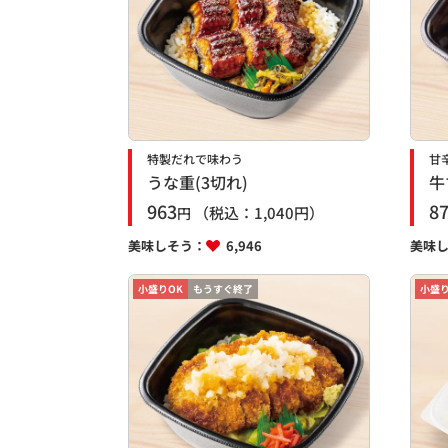
特製だれで味わう
甘
うな重(3切れ)
牛
963
8
（税込：
1,040
円）
円
美味しそう：
6,946
美味
小盛りOK
もうすぐ終了
小盛り