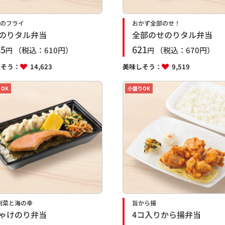
種のフライ
おかず全部のせ！
のりタル弁当
全部のせのりタル弁当
65
621
（税込：
610
円）
（税込：
670
円）
円
円
しそう：
14,623
美味しそう：
9,519
OK
小盛りOK
副菜と海の幸
旨から揚
ゃけのり弁当
4コ入りから揚弁当