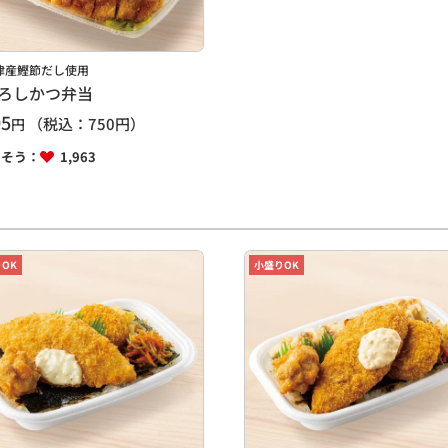
津産鰹節だし使用
ろしかつ弁当
95
（税込：
750
円）
円
しそう：
1,963
OK
小盛りOK