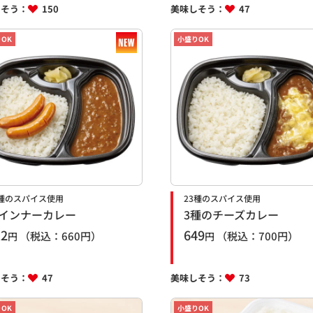
しそう：
150
美味しそう：
47
OK
小盛りOK
3種のスパイス使用
23種のスパイス使用
インナーカレー
3種のチーズカレー
12
649
（税込：
660
円）
（税込：
700
円）
円
円
しそう：
47
美味しそう：
73
OK
小盛りOK