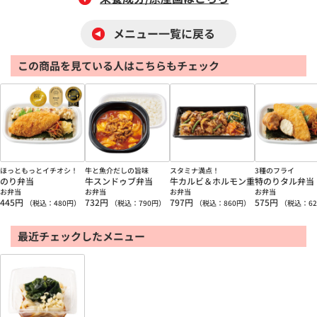
メニュー一覧に戻る
この商品を見ている人はこちらもチェック
ほっともっとイチオシ！
牛と魚介だしの旨味
スタミナ満点！
3種のフライ
のり弁当
牛スンドゥブ弁当
牛カルビ＆ホルモン重
特のりタル弁当
お弁当
お弁当
お弁当
お弁当
445
円
732
円
797
円
575
円
（税込：
480
円）
（税込：
790
円）
（税込：
860
円）
（税込：
62
最近チェックしたメニュー