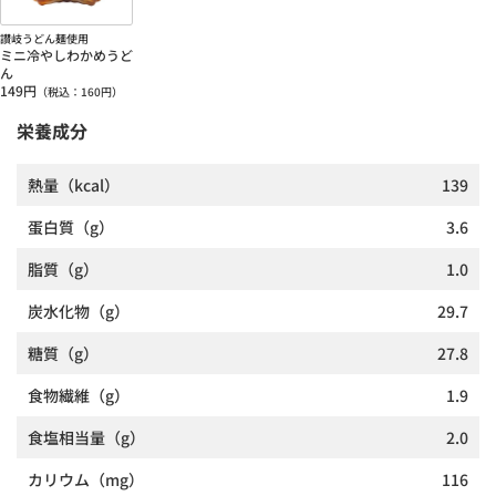
讃岐うどん麺使用
ミニ冷やしわかめうど
ん
149
円
（税込：
160
円）
栄養成分
熱量
（kcal）
139
蛋白質
（g）
3.6
脂質
（g）
1.0
炭水化物
（g）
29.7
糖質
（g）
27.8
食物繊維
（g）
1.9
食塩相当量
（g）
2.0
カリウム
（mg）
116