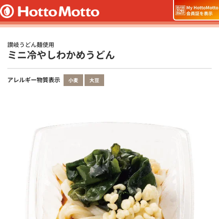
讃岐うどん麺使用
ミニ冷やしわかめうどん
アレルギー物質表示
小麦
大豆