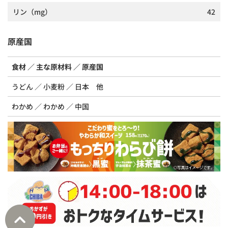
リン
（mg）
42
原産国
食材
主な原材料
原産国
うどん
小麦粉
日本 他
わかめ
わかめ
中国