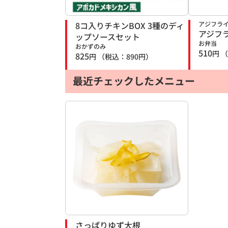
8コ入りチキンBOX 3種のディ
アジフラ
アジフ
ップソースセット
お弁当
おかずのみ
510
円
（
825
円
（税込：
890
円）
最近チェックしたメニュー
さっぱりゆず大根