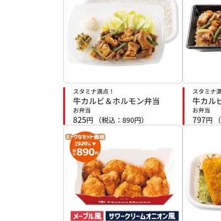
スタミナ満点！
スタミナ
牛カルビ＆ホルモン弁当
牛カル
お弁当
お弁当
825
797
円
（税込：
890
円）
円
（