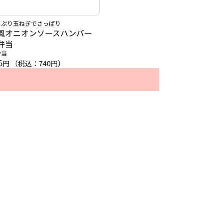
っぷり玉ねぎでさっぱり
風オニオンソースハンバー
弁当
弁当
6
円
（税込：
740
円）