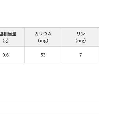
塩相当量
カリウム
リン
（g）
（mg）
（mg）
0.6
53
7