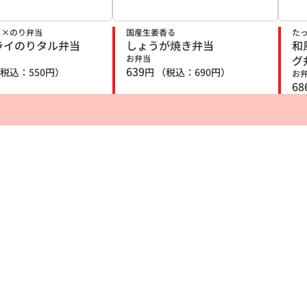
イ×のり弁当
国産生姜香る
た
ライのりタル弁当
しょうが焼き弁当
和
お弁当
グ
639
税込：
550
円）
円
（税込：
690
円）
お
68