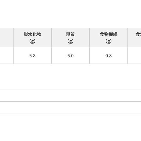
炭水化物
糖質
食物繊維
食
（g）
（g）
（g）
5.8
5.0
0.8