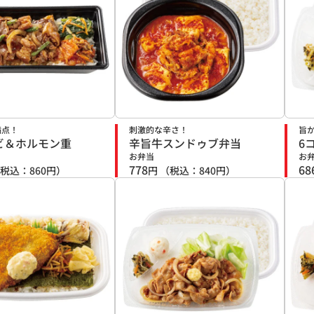
満点！
刺激的な辛さ！
旨
ビ＆ホルモン重
辛旨牛スンドゥブ弁当
6
お弁当
お
778
68
税込：
860
円）
円
（税込：
840
円）