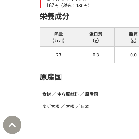
167
円
（税込：
180
円）
栄養成分
熱量
蛋白質
脂質
（kcal）
（g）
（g）
23
0.3
0.0
原産国
食材
主な原材料
原産国
ゆず大根
大根
日本