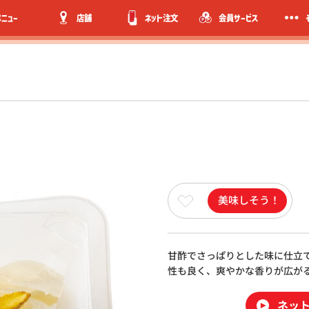
メニュー
店舗
ネット注文
会員サービス
美味しそう！
甘酢でさっぱりとした味に仕立
性も良く、爽やかな香りが広が
ネッ