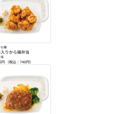
から揚
コ入りから揚弁当
弁当
6
円
（税込：
740
円）