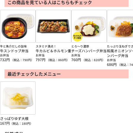
この商品を見ている人はこちらもチェック
牛と魚介だしの旨味
スタミナ満点！
とろ～り濃厚
たっぷり玉ねぎで
牛スンドゥブ弁当
牛カルビ＆ホルモン重
チーズハンバーグ弁当
和風オニオンソ
お弁当
お弁当
お弁当
ンバーグ弁当
732
円
797
円
760
円
（税込：
790
円）
（税込：
860
円）
（税込：
820
円）
お弁当
686
円
（税込：
74
最近チェックしたメニュー
さっぱりゆず大根
167
円
（税込：
180
円）