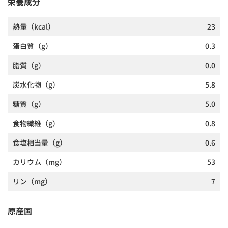
栄養成分
熱量
（kcal）
23
蛋白質
（g）
0.3
脂質
（g）
0.0
炭水化物
（g）
5.8
糖質
（g）
5.0
食物繊維
（g）
0.8
食塩相当量
（g）
0.6
カリウム
（mg）
53
リン
（mg）
7
原産国