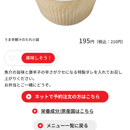
195
うま辛豚汁のたれ小袋
円（税込：
210
円）
美味しそう！
魚介の旨味と唐辛子の辛さがクセになる特製ダレを入れてお召し
上がりください。
お弁当とご一緒にどうぞ。
ネットで予約注文の方はこちら
栄養成分/原産国はこちら
メニュー一覧に戻る