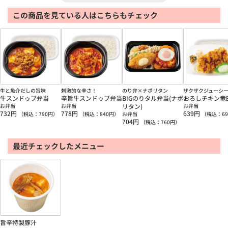
この商品を見ている人はこちらもチェック
牛と魚介だしの旨味
刺激的な辛さ！
のり弁×ナポリタン
ザクザクジューシ
牛スンドゥブ弁当
辛旨牛スンドゥブ弁当
BIGのりタル弁当(ナポ
おろしチキン竜
お弁当
お弁当
リタン)
お弁当
732
円
778
円
639
円
（税込：
790
円）
（税込：
840
円）
お弁当
（税込：
69
704
円
（税込：
760
円）
最近チェックしたメニュー
旨辛特製豚汁