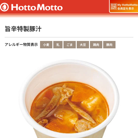
旨辛特製豚汁
アレルギー物質表示
小麦
乳
ごま
大豆
鶏肉
豚肉