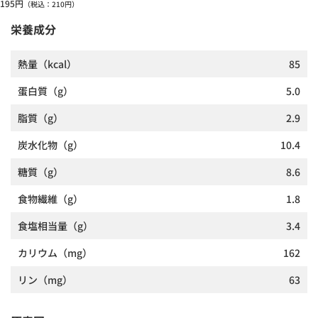
195
円
（税込：
210
円）
栄養成分
熱量
（kcal）
85
蛋白質
（g）
5.0
脂質
（g）
2.9
炭水化物
（g）
10.4
糖質
（g）
8.6
食物繊維
（g）
1.8
食塩相当量
（g）
3.4
カリウム
（mg）
162
リン
（mg）
63