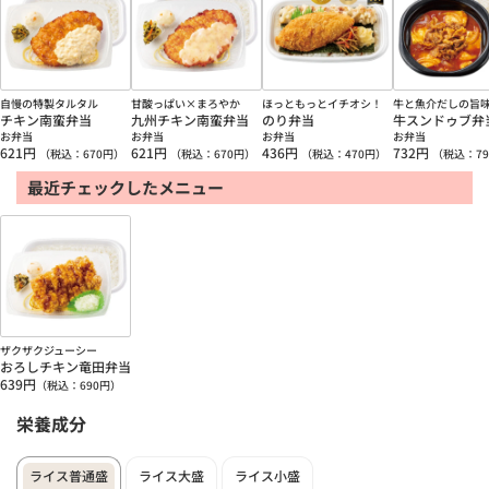
自慢の特製タルタル
甘酸っぱい×まろやか
ほっともっとイチオシ！
牛と魚介だしの旨
チキン南蛮弁当
九州チキン南蛮弁当
のり弁当
牛スンドゥブ弁
お弁当
お弁当
お弁当
お弁当
621
円
621
円
436
円
732
円
（税込：
670
円）
（税込：
670
円）
（税込：
470
円）
（税込：
79
最近チェックしたメニュー
ザクザクジューシー
おろしチキン竜田弁当
639
円
（税込：
690
円）
栄養成分
ライス普通盛
ライス大盛
ライス小盛