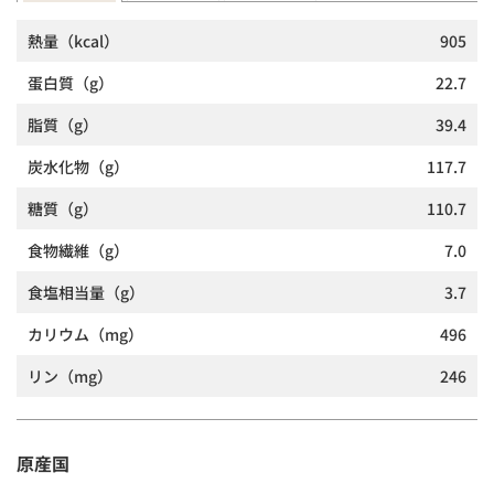
熱量
（kcal）
905
蛋白質
（g）
22.7
脂質
（g）
39.4
炭水化物
（g）
117.7
糖質
（g）
110.7
食物繊維
（g）
7.0
食塩相当量
（g）
3.7
カリウム
（mg）
496
リン
（mg）
246
原産国