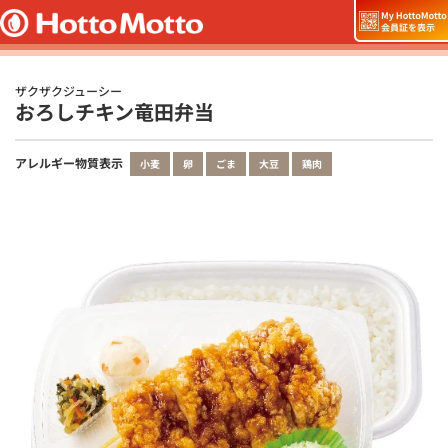
ザクザクジューシー
おろしチキン竜田弁当
アレルギー物質表示
小麦
卵
ごま
大豆
鶏肉