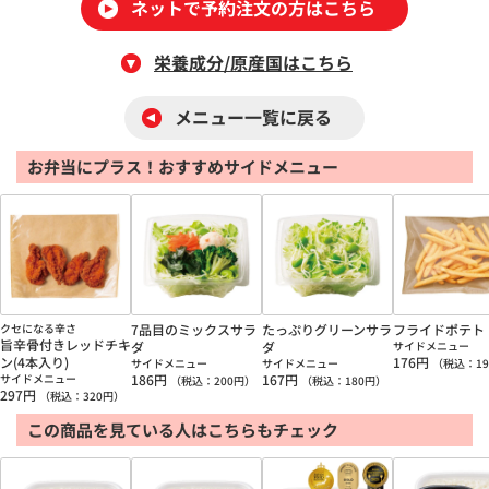
ネットで予約注文の方はこちら
栄養成分/原産国はこちら
メニュー一覧に戻る
お弁当にプラス！おすすめサイドメニュー
クセになる辛さ
7品目のミックスサラ
たっぷりグリーンサラ
フライドポテト
旨辛骨付きレッドチキ
ダ
ダ
サイドメニュー
ン(4本入り)
176
円
サイドメニュー
サイドメニュー
（税込：
19
サイドメニュー
186
円
167
円
（税込：
200
円）
（税込：
180
円）
297
円
（税込：
320
円）
この商品を見ている人はこちらもチェック