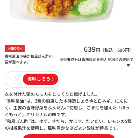
639
小盛りOK
円（税込：
690
円）
香味醤油小袋か和風ぽん酢小
※栄養成分は香味醤油を選んだ場合の表記で
袋が選べます。
す。
美味しそう！
衣を付けた鶏のモモ肉をじっくりと揚げました。
“香味醤油”は、2種の厳選した本醸造しょうゆと白ネギ、にんに
く、生姜の香味野菜をふんだんに使用し、ごま油を加えた「ほっ
ともっと」オリジナルの味です。
“和風ぽん酢”は、ゆず、すだち、かぼす、だいだい、レモンの5種
の柑橘果汁を使用し、風味豊かなほどよい酸味が特長です。