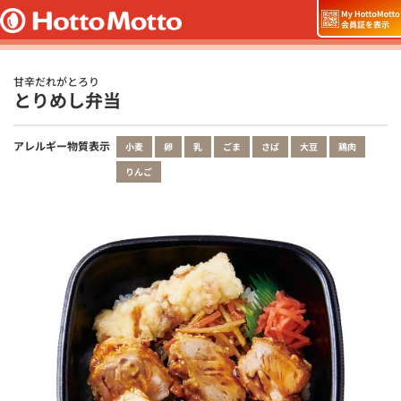
甘辛だれがとろり
とりめし弁当
アレルギー物質表示
小麦
卵
乳
ごま
さば
大豆
鶏肉
りんご