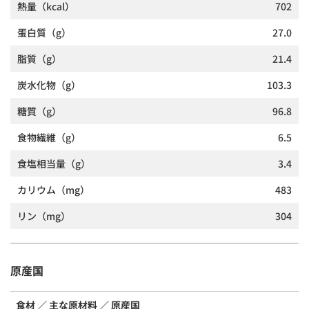
熱量
（kcal）
702
蛋白質
（g）
27.0
脂質
（g）
21.4
炭水化物
（g）
103.3
糖質
（g）
96.8
食物繊維
（g）
6.5
食塩相当量
（g）
3.4
カリウム
（mg）
483
リン
（mg）
304
原産国
食材
主な原材料
原産国