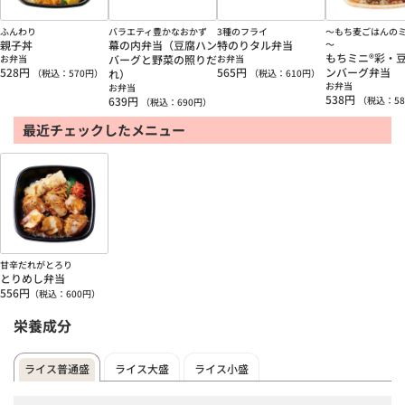
ふんわり
バラエティ豊かなおかず
3種のフライ
～もち麦ごはんの
親子丼
幕の内弁当（豆腐ハン
特のりタル弁当
～
もちミニ®彩・
お弁当
バーグと野菜の照りだ
お弁当
528
円
565
円
ンバーグ弁当
（税込：
570
円）
れ）
（税込：
610
円）
お弁当
お弁当
538
円
639
円
（税込：
58
（税込：
690
円）
最近チェックしたメニュー
甘辛だれがとろり
とりめし弁当
556
円
（税込：
600
円）
栄養成分
ライス普通盛
ライス大盛
ライス小盛