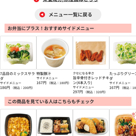
メニュー一覧に戻る
お弁当にプラス！おすすめサイドメニュー
7品目のミックスサラ
特製豚汁
クセになる辛さ
たっぷりグリー
旨辛骨付きレッドチキ
ダ
サイドメニュー
ダ
167
円
ン(4本入り)
サイドメニュー
（税込：
180
円）
サイドメニュー
186
円
サイドメニュー
167
円
（税込：
200
円）
（税込：
18
297
円
（税込：
320
円）
この商品を見ている人はこちらもチェック