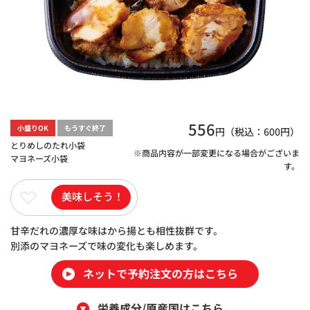
556
小盛りOK
もうすぐ終了
円（税込：
600
円）
とりめしのたれ小袋
※商品内容が一部変更になる場合がございま
マヨネーズ小袋
す。
美味しそう！
甘辛だれの濃厚な味はから揚とも相性抜群です。
別添のマヨネーズで味の変化も楽しめます。
ネットで予約注文の方はこちら
栄養成分/原産国はこちら