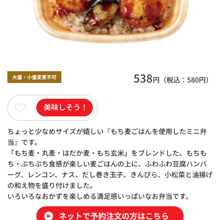
538
大盛・小盛変更不可
円（税込：
580
円）
美味しそう！
ちょっと少なめサイズが嬉しい『もち麦ごはんを使用したミニ弁
当』です。
「もち麦・丸麦・はだか麦・もち玄米」をブレンドした、もちも
ち・ぷちぷち食感が楽しい麦ごはんの上に、ふわふわ豆腐ハンバ
ーグ、レンコン、ナス、だし巻き玉子、きんぴら、小松菜と油揚げ
の和え物を盛り付けました。
いろいろなおかずを楽しめる満足感いっぱいなお弁当です。
ネットで予約注文の方はこちら