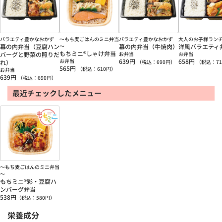
バラエティ豊かなおかず
～もち麦ごはんのミニ弁当
バラエティ豊かなおかず
大人のお子様ラン
幕の内弁当（豆腐ハン
～
幕の内弁当（牛焼肉）
洋風バラエティ
もちミニ®しゃけ弁当
バーグと野菜の照りだ
お弁当
お弁当
お弁当
639
円
658
円
れ）
（税込：
690
円）
（税込：
71
565
円
（税込：
610
円）
お弁当
639
円
（税込：
690
円）
最近チェックしたメニュー
～もち麦ごはんのミニ弁当
～
もちミニ®彩・豆腐ハ
ンバーグ弁当
538
円
（税込：
580
円）
栄養成分