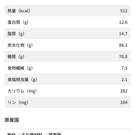
熱量
（kcal）
512
蛋白質
（g）
12.6
脂質
（g）
14.7
炭水化物
（g）
86.3
糖質
（g）
78.8
食物繊維
（g）
7.5
食塩相当量
（g）
2.1
カリウム
（mg）
282
リン
（mg）
164
原産国
食材
主な原材料
原産国