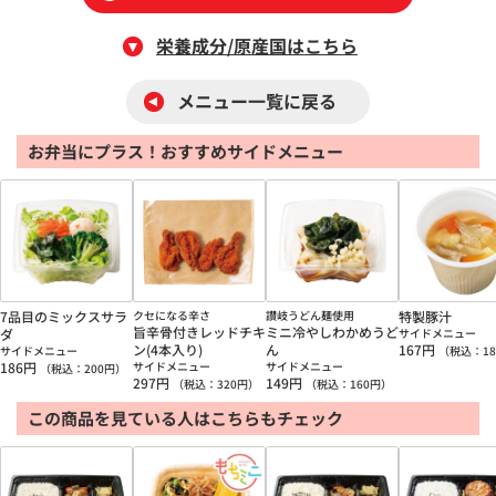
栄養成分/原産国はこちら
メニュー一覧に戻る
お弁当にプラス！おすすめサイドメニュー
7品目のミックスサラ
クセになる辛さ
讃岐うどん麺使用
特製豚汁
旨辛骨付きレッドチキ
ミニ冷やしわかめうど
ダ
サイドメニュー
ン(4本入り)
ん
167
円
サイドメニュー
（税込：
18
186
円
サイドメニュー
サイドメニュー
（税込：
200
円）
297
円
149
円
（税込：
320
円）
（税込：
160
円）
この商品を見ている人はこちらもチェック