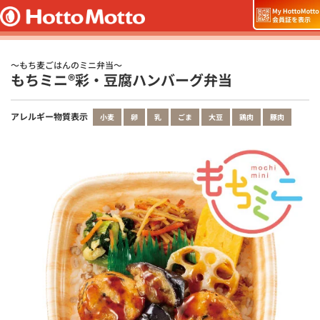
～もち麦ごはんのミニ弁当～
もちミニ®彩・豆腐ハンバーグ弁当
アレルギー物質表示
小麦
卵
乳
ごま
大豆
鶏肉
豚肉