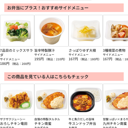
お弁当にプラス！おすすめサイドメニュー
7品目のミックスサラ
旨辛特製豚汁
さっぱりゆず大根
3種根菜の煮物
ダ
サイドメニュー
サイドメニュー
サイドメニュー
195
円
167
円
167
円
サイドメニュー
（税込：
210
円）
（税込：
180
円）
（税込：
18
186
円
（税込：
200
円）
この商品を見ている人はこちらもチェック
ザクザクジューシー
自慢の特製タルタル
牛と魚介だしの旨味
甘酸っぱい×まろ
おろしチキン竜田
チキン南蛮
牛スンドゥブ弁当
九州チキン南蛮
おかずのみ
おかずのみ
お弁当
おかずのみ