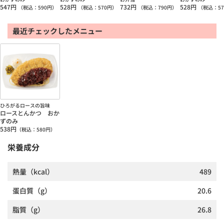
547
円
528
円
732
円
528
円
（税込：
590
円）
（税込：
570
円）
（税込：
790
円）
（税込：
57
最近チェックしたメニュー
ひろがるロースの旨味
ロースとんかつ おか
ずのみ
538
円
（税込：
580
円）
栄養成分
熱量
（kcal）
489
蛋白質
（g）
20.6
脂質
（g）
26.8