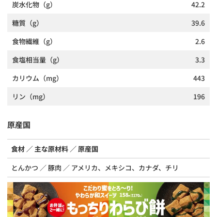
炭水化物
（g）
42.2
糖質
（g）
39.6
食物繊維
（g）
2.6
食塩相当量
（g）
3.3
カリウム
（mg）
443
リン
（mg）
196
原産国
食材
主な原材料
原産国
とんかつ
豚肉
アメリカ、メキシコ、カナダ、チリ