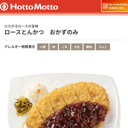
ひろがるロースの旨味
ロースとんかつ おかずのみ
アレルギー物質表示
小麦
卵
ごま
大豆
豚肉
りんご