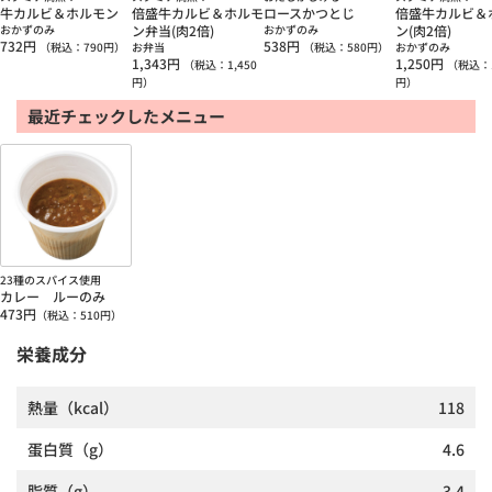
牛カルビ＆ホルモン
倍盛牛カルビ＆ホルモ
ロースかつとじ
倍盛牛カルビ＆
おかずのみ
ン弁当(肉2倍)
おかずのみ
ン(肉2倍)
732
円
538
円
（税込：
790
円）
お弁当
（税込：
580
円）
おかずのみ
1,343
円
1,250
円
（税込：
1,450
（税込：
円）
円）
最近チェックしたメニュー
23種のスパイス使用
カレー ルーのみ
473
円
（税込：
510
円）
栄養成分
熱量
（kcal）
118
蛋白質
（g）
4.6
脂質
（g）
3.4