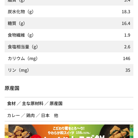
炭水化物
（g）
18.3
糖質
（g）
16.4
食物繊維
（g）
1.9
食塩相当量
（g）
2.6
カリウム
（mg）
146
リン
（mg）
35
原産国
食材
主な原材料
原産国
カレー
鶏肉
日本 他