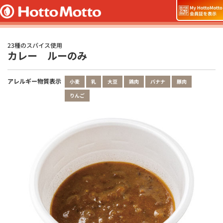
23種のスパイス使用
カレー ルーのみ
アレルギー物質表示
小麦
乳
大豆
鶏肉
バナナ
豚肉
りんご