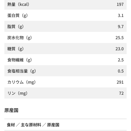
熱量
（kcal）
197
蛋白質
（g）
3.1
脂質
（g）
9.7
炭水化物
（g）
25.5
糖質
（g）
23.0
食物繊維
（g）
2.5
食塩相当量
（g）
0.5
カリウム
（mg）
291
リン
（mg）
72
原産国
食材
主な原材料
原産国