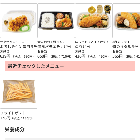
ザクザクジューシー
大人のお子様ランチ
ほっともっとイチオシ！
3種のフライ
おろしチキン竜田弁当
洋風バラエティ弁当
のり弁当
特のりタル弁当
お弁当
お弁当
お弁当
お弁当
639
円
658
円
436
円
565
円
（税込：
690
円）
（税込：
710
円）
（税込：
470
円）
（税込：
61
最近チェックしたメニュー
フライドポテト
176
円
（税込：
190
円）
栄養成分