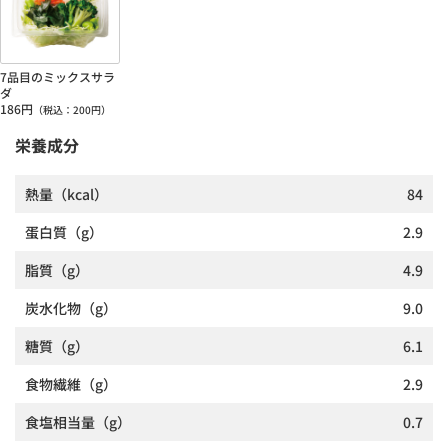
7品目のミックスサラ
ダ
186
円
（税込：
200
円）
栄養成分
熱量
（kcal）
84
蛋白質
（g）
2.9
脂質
（g）
4.9
炭水化物
（g）
9.0
糖質
（g）
6.1
食物繊維
（g）
2.9
食塩相当量
（g）
0.7