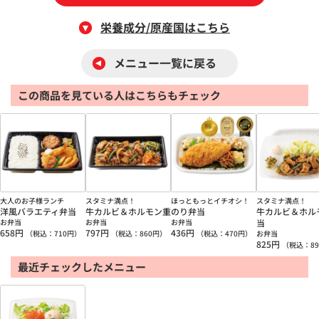
栄養成分/原産国はこちら
メニュー一覧に戻る
この商品を見ている人はこちらもチェック
大人のお子様ランチ
スタミナ満点！
ほっともっとイチオシ！
スタミナ満点！
洋風バラエティ弁当
牛カルビ＆ホルモン重
のり弁当
牛カルビ＆ホル
お弁当
お弁当
お弁当
当
658
円
797
円
436
円
（税込：
710
円）
（税込：
860
円）
（税込：
470
円）
お弁当
825
円
（税込：
89
最近チェックしたメニュー