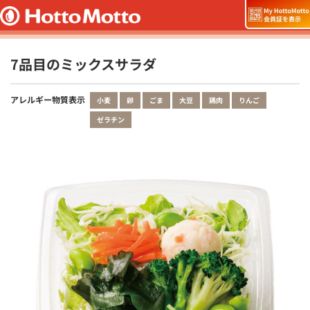
7品目のミックスサラダ
アレルギー物質表示
小麦
卵
ごま
大豆
鶏肉
りんご
ゼラチン