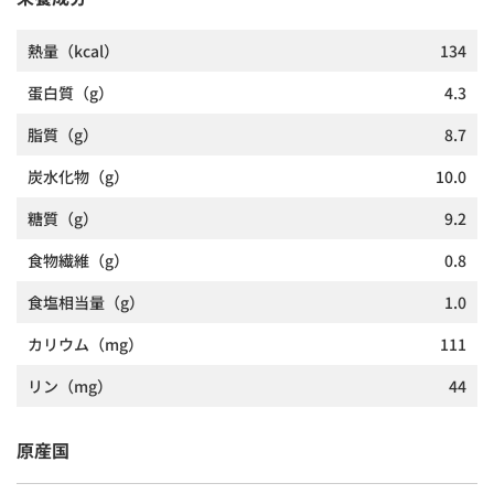
熱量
（kcal）
134
蛋白質
（g）
4.3
脂質
（g）
8.7
炭水化物
（g）
10.0
糖質
（g）
9.2
食物繊維
（g）
0.8
食塩相当量
（g）
1.0
カリウム
（mg）
111
リン
（mg）
44
原産国