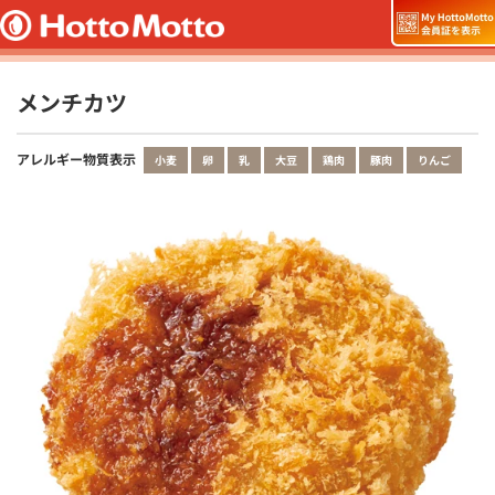
メンチカツ
アレルギー物質表示
小麦
卵
乳
大豆
鶏肉
豚肉
りんご