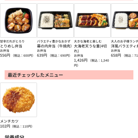
甘辛だれがとろり
バラエティ豊かなおかず
大きな海老と楽しむ
大人のお子様ラン
とりめし弁当
幕の内弁当（牛焼肉）
大海老天うな重(4切
洋風バラエティ
お弁当
お弁当
れ)
お弁当
556
円
639
円
658
円
（税込：
600
円）
（税込：
690
円）
お弁当
（税込：
71
1,426
円
（税込：
1,540
円）
最近チェックしたメニュー
メンチカツ
102
円
（税込：
110
円）
栄養成分