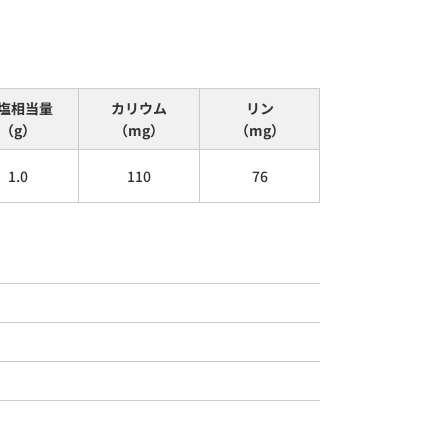
塩相当量
カリウム
リン
（g）
（mg）
（mg）
1.0
110
76