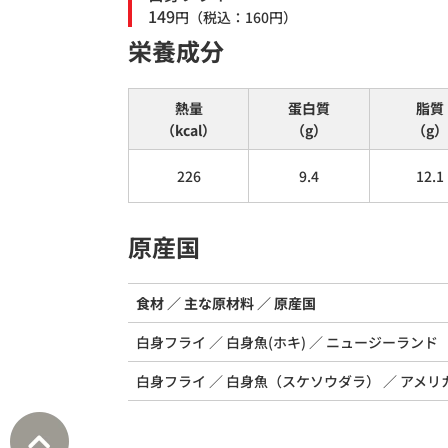
149
円
（税込：
160
円）
栄養成分
熱量
蛋白質
脂質
（kcal）
（g）
（g）
226
9.4
12.1
原産国
食材
主な原材料
原産国
白身フライ
白身魚(ホキ)
ニュージーランド
白身フライ
白身魚（スケソウダラ）
アメリ