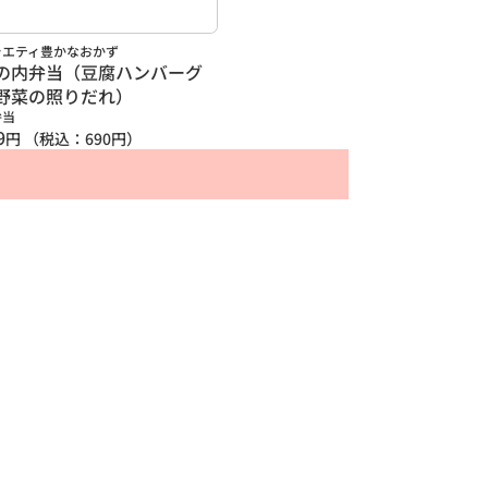
ラエティ豊かなおかず
の内弁当（豆腐ハンバーグ
野菜の照りだれ）
弁当
9
円
（税込：
690
円）