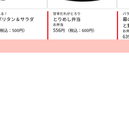
れる！
甘辛だれがとろり
バ
ポリタン＆サラダ
とりめし弁当
幕
お弁当
と
556
税込：
500
円）
円
（税込：
600
円）
お
63