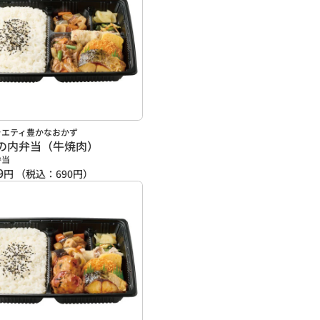
ラエティ豊かなおかず
の内弁当（牛焼肉）
弁当
9
円
（税込：
690
円）