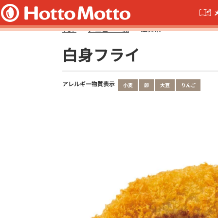
TOP
メニュー一覧
滋賀県
白身フライ
アレルギー物質表示
小麦
卵
大豆
りんご