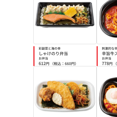
彩副菜と海の幸
刺激的な
しゃけのり弁当
辛旨牛
お弁当
お弁当
612
778
円
（税込：
660
円）
円
（