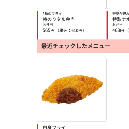
3種のフライ
野菜が摂
特のりタル弁当
特製ナ
お弁当
お弁当
565
463
円
（税込：
610
円）
円
（
最近チェックしたメニュー
白身フライ