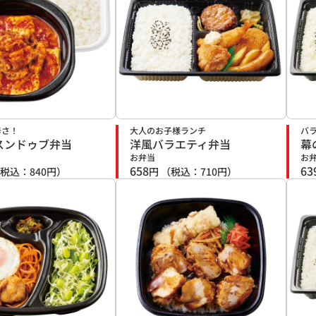
辛さ！
大人のお子様ランチ
バ
スンドゥブ弁当
洋風バラエティ弁当
幕
お弁当
お
658
63
税込：
840
円）
円
（税込：
710
円）