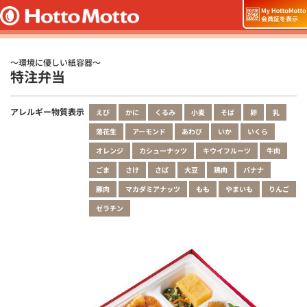
～環境に優しい紙容器～
特注弁当
アレルギー物質表示
えび
かに
くるみ
小麦
そば
卵
乳
落花生
アーモンド
あわび
いか
いくら
オレンジ
カシューナッツ
キウイフルーツ
牛肉
ごま
さけ
さば
大豆
鶏肉
バナナ
豚肉
マカダミアナッツ
もも
やまいも
りんご
ゼラチン