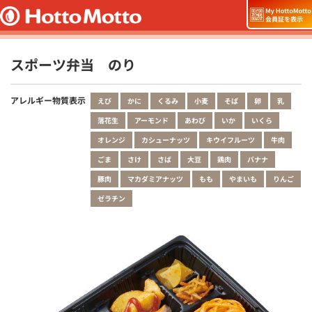
スポーツ弁当 のり
アレルギー物質表示
えび
かに
くるみ
小麦
そば
卵
乳
落花生
アーモンド
あわび
いか
いくら
オレンジ
カシューナッツ
キウイフルーツ
牛肉
ごま
さけ
さば
大豆
鶏肉
バナナ
豚肉
マカダミアナッツ
もも
やまいも
りんご
ゼラチン