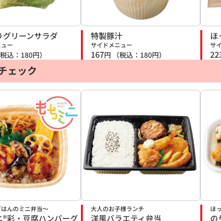
りグリーンサラダ
特製豚汁
ほ
ニュー
サイドメニュー
サ
167
22
税込：
180
円）
円
（税込：
180
円）
チェック
ごはんのミニ弁当～
大人のお子様ランチ
ほ
ニ®彩・豆腐ハンバーグ
洋風バラエティ弁当
の