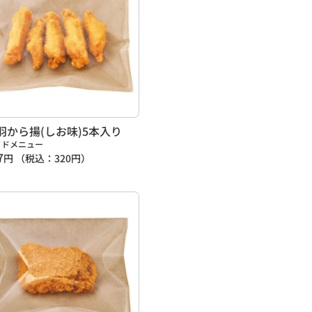
羽から揚(しお味)5本入り
イドメニュー
7
円
（税込：
320
円）