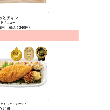
っとチキン
イドメニュー
3
円
（税込：
240
円）
っともっとイチオシ！
り弁当