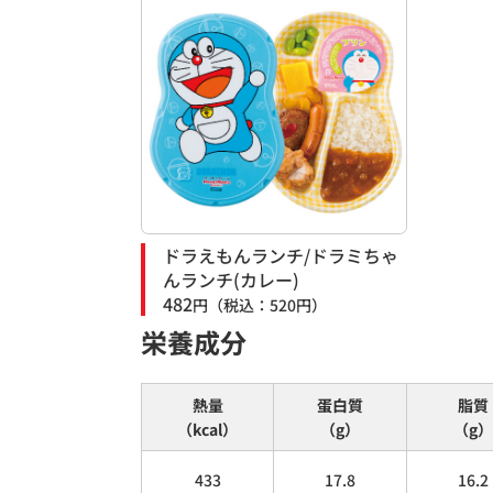
ドラえもんランチ/ドラミちゃ
んランチ(カレー)
482
円
（税込：
520
円）
栄養成分
熱量
蛋白質
脂質
（kcal）
（g）
（g）
433
17.8
16.2