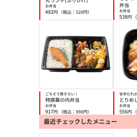
んランチ(ふりかけ)
弁当
お弁当
482
お弁当
円
（税込：
520
円）
538
円
（
ごちそう勢ぞろい！
甘辛だれ
特撰幕の内弁当
とりめ
お弁当
お弁当
917
556
円
（税込：
990
円）
円
（
最近チェックしたメニュー