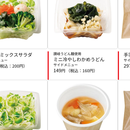
のミックスサラダ
讃岐うどん麺使用
手
ミニ冷やしわかめうどん
ニュー
サ
サイドメニュー
29
税込：
200
円）
149
円
（税込：
160
円）