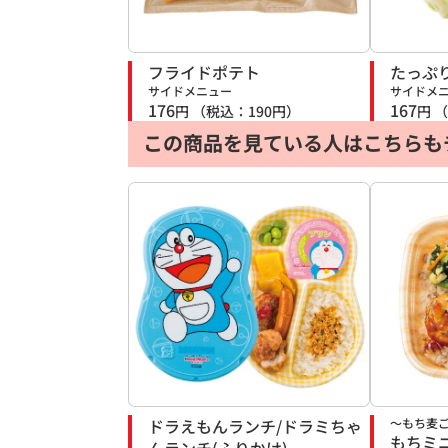
フライドポテト
たっぷ
サイドメニュー
サイドメ
176
167
円
（税込：
190
円）
円
（
この商品を見ている人はこちらも
ドラえもんランチ/ドラミちゃ
～もち麦
もちミ