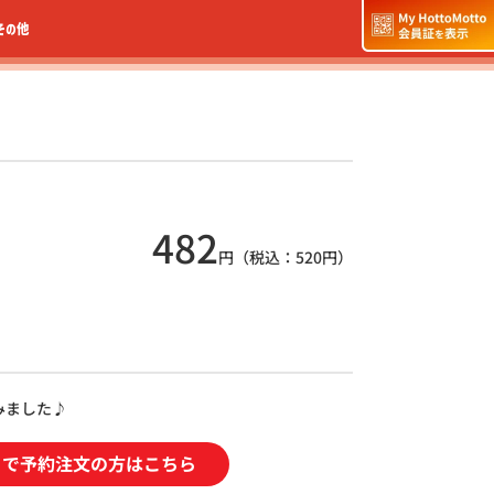
その他
482
円（税込：
520
円）
みました♪
トで予約注文の方はこちら