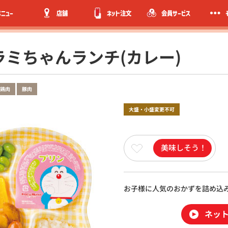
メニュー
店舗
ネット注文
会員サービス
ラミちゃんランチ(カレー)
鶏肉
豚肉
大盛・小盛変更不可
美味しそう！
お子様に人気のおかずを詰め込
ネッ