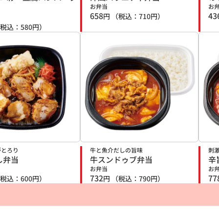
お弁当
お
658
43
円
（税込：
710
円）
税込：
580
円）
がとろり
牛と魚介だしの旨味
刺
し弁当
牛スンドゥブ弁当
辛
お弁当
お
732
77
税込：
600
円）
円
（税込：
790
円）