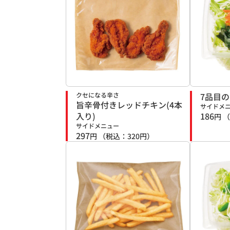
クセになる辛さ
7品目
旨辛骨付きレッドチキン(4本
サイドメ
入り)
186
円
（
サイドメニュー
297
円
（税込：
320
円）