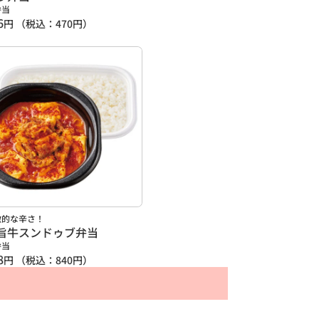
弁当
6
円
（税込：
470
円）
激的な辛さ！
旨牛スンドゥブ弁当
弁当
8
円
（税込：
840
円）