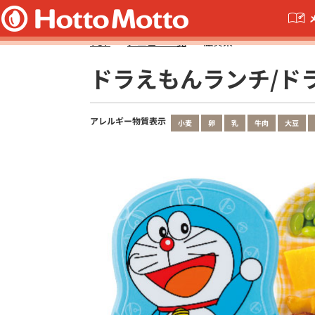
TOP
メニュー一覧
滋賀県
ドラえもんランチ/ド
アレルギー物質表示
小麦
卵
乳
牛肉
大豆