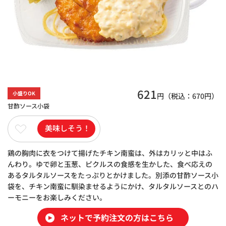
621
小盛りOK
円（税込：
670
円）
甘酢ソース小袋
美味しそう！
鶏の胸肉に衣をつけて揚げたチキン南蛮は、外はカリッと中はふ
んわり。ゆで卵と玉葱、ピクルスの食感を生かした、食べ応えの
あるタルタルソースをたっぷりとかけました。別添の甘酢ソース小
袋を、チキン南蛮に馴染ませるようにかけ、タルタルソースとのハ
ーモニーをお楽しみください。
ネットで予約注文の方はこちら