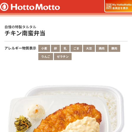
自慢の特製タルタル
チキン南蛮弁当
アレルギー物質表示
小麦
卵
乳
ごま
大豆
鶏肉
豚肉
りんご
ゼラチン