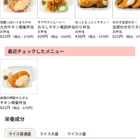
甘酸っぱい×まろやか
ザクザクジューシー
ほっともっとイチオシ！
おかず全部のせ！
九州チキン南蛮弁当
おろしチキン竜田弁当
のり弁当
全部のせのりタ
お弁当
お弁当
お弁当
お弁当
621
円
639
円
436
円
621
円
（税込：
670
円）
（税込：
690
円）
（税込：
470
円）
（税込：
67
最近チェックしたメニュー
自慢の特製タルタル
チキン南蛮弁当
621
円
（税込：
670
円）
栄養成分
ライス普通盛
ライス大盛
ライス小盛