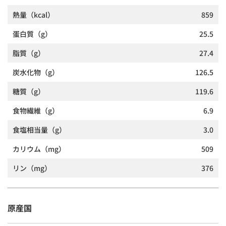
熱量
（kcal）
859
蛋白質
（g）
25.5
脂質
（g）
27.4
炭水化物
（g）
126.5
糖質
（g）
119.6
食物繊維
（g）
6.9
食塩相当量
（g）
3.0
カリウム
（mg）
509
リン
（mg）
376
原産国