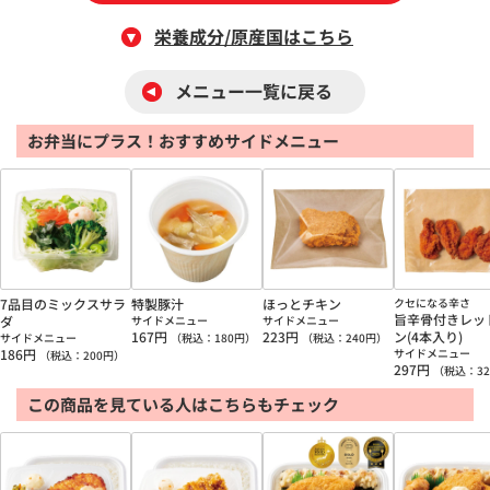
栄養成分/原産国はこちら
メニュー一覧に戻る
お弁当にプラス！おすすめサイドメニュー
7品目のミックスサラ
特製豚汁
ほっとチキン
クセになる辛さ
旨辛骨付きレッ
ダ
サイドメニュー
サイドメニュー
167
円
223
円
ン(4本入り)
サイドメニュー
（税込：
180
円）
（税込：
240
円）
186
円
サイドメニュー
（税込：
200
円）
297
円
（税込：
32
この商品を見ている人はこちらもチェック