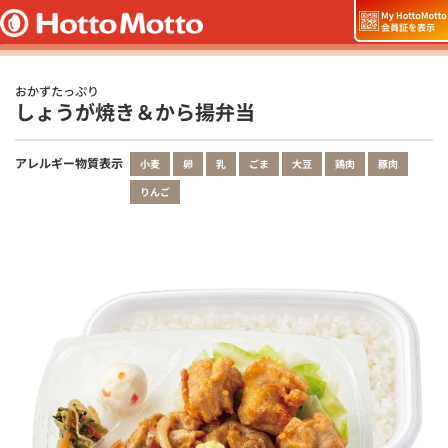
おかずたっぷり
しょうが焼き＆から揚弁当
アレルギー物質表示
小麦
卵
乳
ごま
大豆
鶏肉
豚肉
りんご