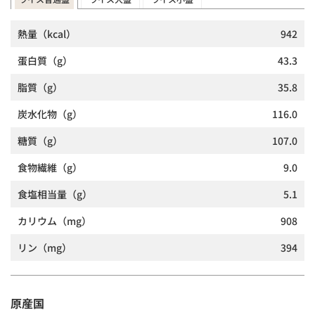
熱量
（kcal）
942
蛋白質
（g）
43.3
脂質
（g）
35.8
炭水化物
（g）
116.0
糖質
（g）
107.0
食物繊維
（g）
9.0
食塩相当量
（g）
5.1
カリウム
（mg）
908
リン
（mg）
394
原産国