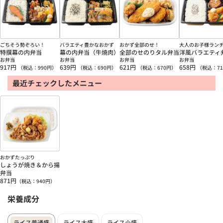
ごちそう勢ぞろい！
バラエティ豊かなおかず
おかず全部のせ！
大人のお子様ラン
特撰幕の内弁当
幕の内弁当（牛焼肉）
全部のせのりタル弁当
洋風バラエティ
お弁当
お弁当
お弁当
お弁当
917
円
639
円
621
円
658
円
（税込：
990
円）
（税込：
690
円）
（税込：
670
円）
（税込：
71
最近チェックしたメニュー
おかずたっぷり
しょうが焼き＆から揚
弁当
871
円
（税込：
940
円）
栄養成分
ライス普通盛
ライス大盛
ライス小盛