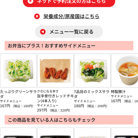
ネットで予約注文の方はこちら
栄養成分/原産国はこちら
メニュー一覧に戻る
お弁当にプラス！おすすめサイドメニュー
たっぷりグリーンサラ
クセになる辛さ
7品目のミックスサラ
特製豚汁
旨辛骨付きレッドチキ
ダ
ダ
サイドメニュー
ン(4本入り)
167
円
サイドメニュー
サイドメニュー
（税込：
18
167
円
サイドメニュー
186
円
（税込：
180
円）
（税込：
200
円）
297
円
（税込：
320
円）
この商品を見ている人はこちらもチェック