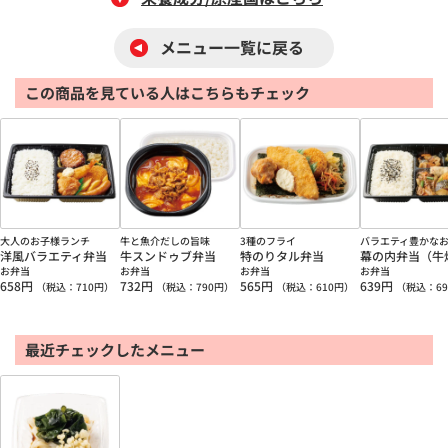
メニュー一覧に戻る
この商品を見ている人はこちらもチェック
大人のお子様ランチ
牛と魚介だしの旨味
3種のフライ
バラエティ豊かな
洋風バラエティ弁当
牛スンドゥブ弁当
特のりタル弁当
幕の内弁当（牛
お弁当
お弁当
お弁当
お弁当
658
円
732
円
565
円
639
円
（税込：
710
円）
（税込：
790
円）
（税込：
610
円）
（税込：
69
最近チェックしたメニュー