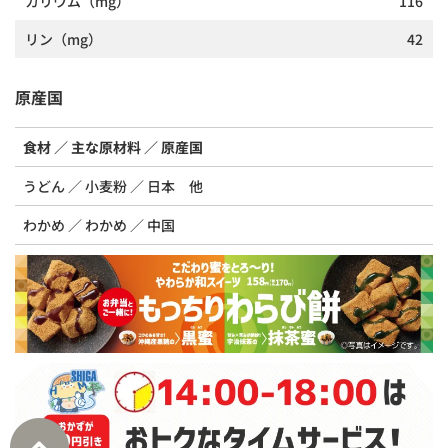
カリウム
（mg）
116
リン
（mg）
42
原産国
食材
主な原材料
原産国
うどん
小麦粉
日本 他
わかめ
わかめ
中国