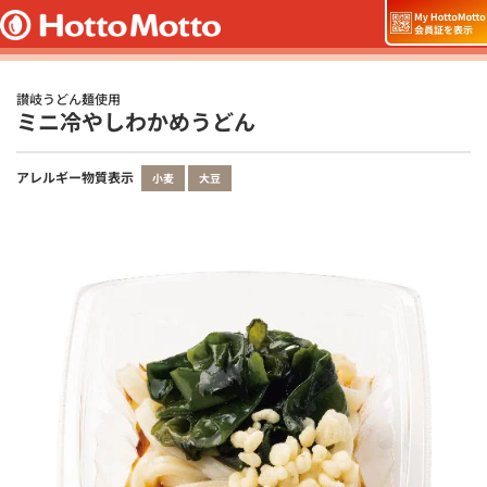
讃岐うどん麺使用
ミニ冷やしわかめうどん
アレルギー物質表示
小麦
大豆