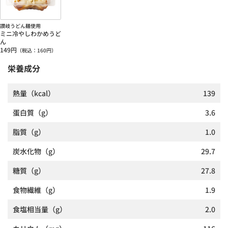
讃岐うどん麺使用
ミニ冷やしわかめうど
ん
149
円
（税込：
160
円）
栄養成分
熱量
（kcal）
139
蛋白質
（g）
3.6
脂質
（g）
1.0
炭水化物
（g）
29.7
糖質
（g）
27.8
食物繊維
（g）
1.9
食塩相当量
（g）
2.0