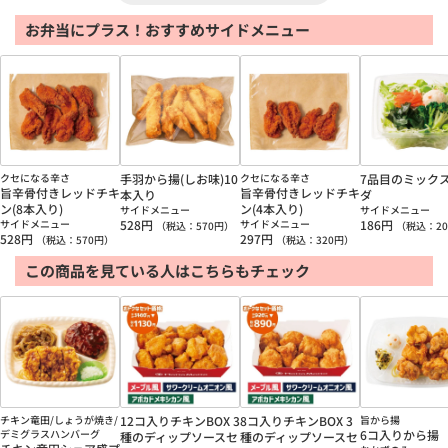
お弁当にプラス！おすすめサイドメニュー
クセになる辛さ
手羽から揚(しお味)10
クセになる辛さ
7品目のミック
旨辛骨付きレッドチキ
旨辛骨付きレッドチキ
本入り
ダ
ン(8本入り)
ン(4本入り)
サイドメニュー
サイドメニュー
サイドメニュー
528
円
サイドメニュー
186
円
（税込：
570
円）
（税込：
20
528
円
297
円
（税込：
570
円）
（税込：
320
円）
この商品を見ている人はこちらもチェック
チキン竜田/しょうが焼き/
12コ入りチキンBOX 3
8コ入りチキンBOX 3
旨から揚
デミグラスハンバーグ
6コ入りから揚
種のディップソースセ
種のディップソースセ