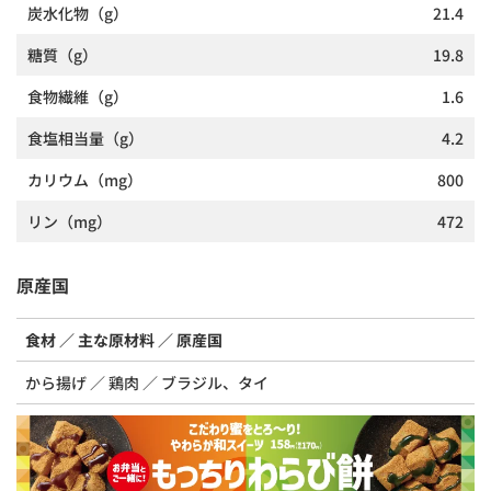
炭水化物
（g）
21.4
糖質
（g）
19.8
食物繊維
（g）
1.6
食塩相当量
（g）
4.2
カリウム
（mg）
800
リン
（mg）
472
原産国
食材
主な原材料
原産国
から揚げ
鶏肉
ブラジル、タイ