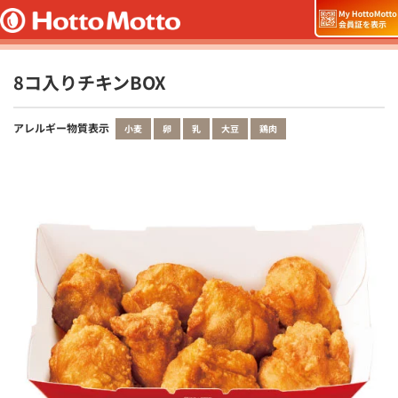
8コ入りチキンBOX
アレルギー物質表示
小麦
卵
乳
大豆
鶏肉