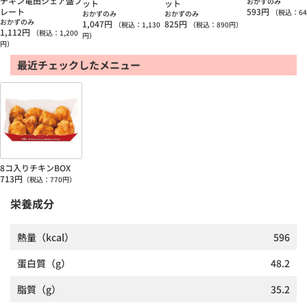
チキン竜田シェア盛プ
おかずのみ
ット
ット
レート
593
円
（税込：
64
おかずのみ
おかずのみ
おかずのみ
1,047
円
825
円
（税込：
1,130
（税込：
890
円）
1,112
円
（税込：
1,200
円）
円）
最近チェックしたメニュー
8コ入りチキンBOX
713
円
（税込：
770
円）
栄養成分
熱量
（kcal）
596
蛋白質
（g）
48.2
脂質
（g）
35.2