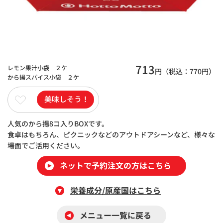
713
レモン果汁小袋 ２ケ
円（税込：
770
円）
から揚スパイス小袋 ２ケ
美味しそう！
人気のから揚8コ入りBOXです。
食卓はもちろん、ピクニックなどのアウトドアシーンなど、様々な
場面でご活用ください。
ネットで予約注文の方はこちら
栄養成分/原産国はこちら
メニュー一覧に戻る