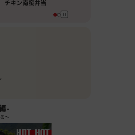
4コ入りから揚弁当
6コ入りから揚
。
編-
る～