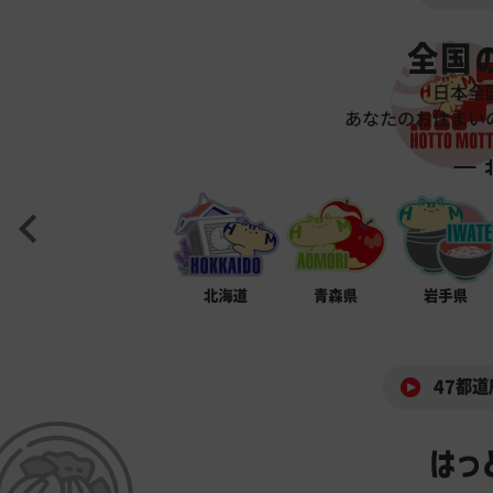
全国
日本全
あなたのお住まい
47都道
はっ