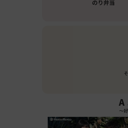
のり弁当
アジフライのりタル
A
～