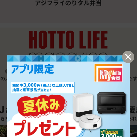
弁当
チキン南蛮弁当
幅広い分野で活躍する著名人へのインタビューを通して、
その人ならではの"食"のストーリーを届けるウェブマガジンです
詳しくはこちら
 Japanese Style of Bento
-夏
好きな人と、好きなものが、好きな時に、好きな場所で食べられ