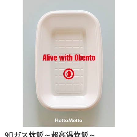
9⃣ガス炊飯～超高温炊飯～