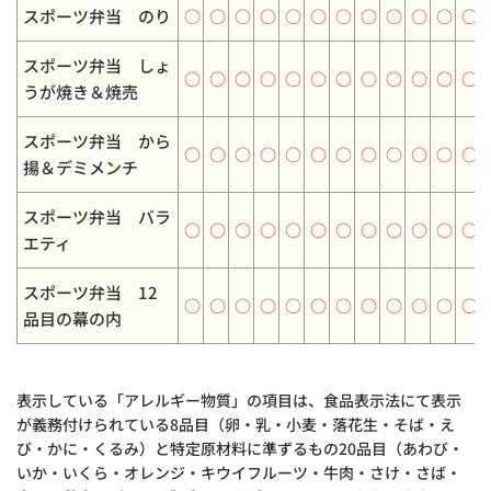
スポーツ弁当 のり
○
○
○
○
○
○
○
○
○
○
○
○
スポーツ弁当 しょ
○
○
○
○
○
○
○
○
○
○
○
○
うが焼き＆焼売
スポーツ弁当 から
○
○
○
○
○
○
○
○
○
○
○
○
揚＆デミメンチ
スポーツ弁当 バラ
○
○
○
○
○
○
○
○
○
○
○
○
エティ
スポーツ弁当 12
○
○
○
○
○
○
○
○
○
○
○
○
品目の幕の内
表示している「アレルギー物質」の項目は、食品表示法にて表示
が義務付けられている8品目（卵・乳・小麦・落花生・そば・え
び・かに・くるみ）と特定原材料に準ずるもの20品目（あわび・
いか・いくら・オレンジ・キウイフルーツ・牛肉・さけ・さば・