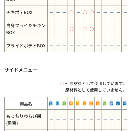
チキポテBOX
－
－
－
○
－
○
○
－
－
－
－
－
白身フライ＆チキン
－
－
－
○
－
○
○
－
－
－
－
－
BOX
フライドポテトBOX
－
－
－
－
－
－
－
－
－
－
－
－
サイドメニュー
○
… 原材料として使用しています。
－
… 原材料として使用していません。
商品名
もっちりわらび餅
－
－
－
－
－
－
－
－
－
－
－
－
(黒蜜)