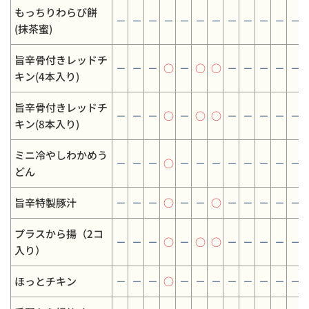
もっちりわらび餅
－
－
－
－
－
－
－
－
－
－
－
－
(抹茶蜜)
旨辛骨付きレッドチ
－
－
－
○
－
○
○
－
－
－
－
－
キン(4本入り)
旨辛骨付きレッドチ
－
－
－
○
－
○
○
－
－
－
－
－
キン(8本入り)
ミニ冷やしわかめう
－
－
－
○
－
－
－
－
－
－
－
－
どん
旨辛特製豚汁
－
－
－
○
－
－
○
－
－
－
－
－
プラスから揚（2コ
－
－
－
○
－
○
○
－
－
－
－
－
入り）
ほっとチキン
－
－
－
○
－
－
－
－
－
－
－
－