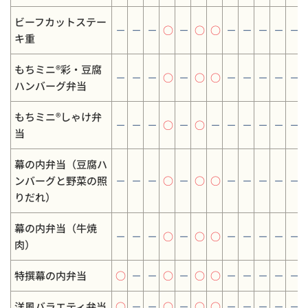
ビーフカットステー
－
－
－
○
－
○
○
－
－
－
－
－
キ重
もちミニ®彩・豆腐
－
－
－
○
－
○
○
－
－
－
－
－
ハンバーグ弁当
もちミニ®しゃけ弁
－
－
－
○
－
○
－
－
－
－
－
－
当
幕の内弁当（豆腐ハ
ンバーグと野菜の照
－
－
－
○
－
○
○
－
－
－
－
－
りだれ）
幕の内弁当（牛焼
－
－
－
○
－
○
○
－
－
－
－
－
肉）
特撰幕の内弁当
○
－
－
○
－
○
○
－
－
－
－
－
洋風バラエティ弁当
○
－
－
○
－
○
○
－
－
－
－
－