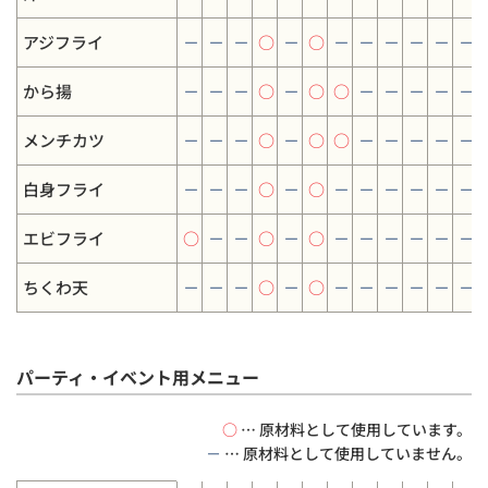
アジフライ
－
－
－
○
－
○
－
－
－
－
－
－
から揚
－
－
－
○
－
○
○
－
－
－
－
－
メンチカツ
－
－
－
○
－
○
○
－
－
－
－
－
白身フライ
－
－
－
○
－
○
－
－
－
－
－
－
エビフライ
○
－
－
○
－
○
－
－
－
－
－
－
ちくわ天
－
－
－
○
－
○
－
－
－
－
－
－
パーティ・イベント用メニュー
○
… 原材料として使用しています。
－
… 原材料として使用していません。