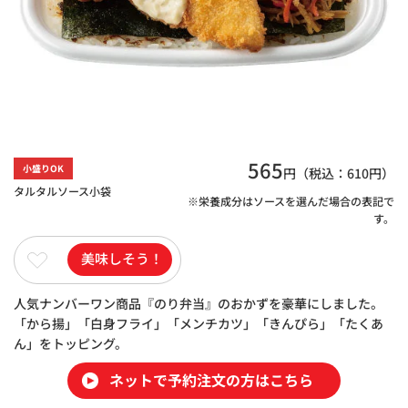
565
小盛りOK
円（税込：
610
円）
タルタルソース小袋
※栄養成分はソースを選んだ場合の表記で
す。
美味しそう！
人気ナンバーワン商品『のり弁当』のおかずを豪華にしました。
「から揚」「白身フライ」「メンチカツ」「きんぴら」「たくあ
ん」をトッピング。
ネットで予約注文の方はこちら