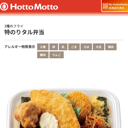
3種のフライ
特のりタル弁当
アレルギー物質表示
小麦
卵
乳
ごま
さば
大豆
鶏肉
豚肉
りんご