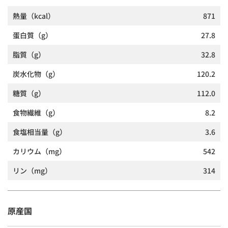
熱量
（kcal）
871
蛋白質
（g）
27.8
脂質
（g）
32.8
炭水化物
（g）
120.2
糖質
（g）
112.0
食物繊維
（g）
8.2
食塩相当量
（g）
3.6
カリウム
（mg）
542
リン
（mg）
314
原産国