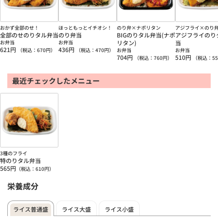
おかず全部のせ！
ほっともっとイチオシ！
のり弁×ナポリタン
アジフライ×のり
全部のせのりタル弁当
のり弁当
BIGのりタル弁当(ナポ
アジフライのり
お弁当
お弁当
リタン)
当
621
円
436
円
（税込：
670
円）
（税込：
470
円）
お弁当
お弁当
704
円
510
円
（税込：
760
円）
（税込：
55
最近チェックしたメニュー
3種のフライ
特のりタル弁当
565
円
（税込：
610
円）
栄養成分
ライス普通盛
ライス大盛
ライス小盛