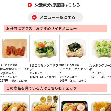
栄養成分/原産国はこちら
メニュー一覧に戻る
お弁当にプラス！おすすめサイドメニュー
クセになる辛さ
7品目のミックスサラ
讃岐うどん麺使用
たっぷりグリー
旨辛骨付きレッドチキ
ミニ冷やしわかめうど
ダ
ダ
ン(4本入り)
ん
サイドメニュー
サイドメニュー
サイドメニュー
186
円
サイドメニュー
167
円
（税込：
200
円）
（税込：
18
297
円
149
円
（税込：
320
円）
（税込：
160
円）
この商品を見ている人はこちらもチェック