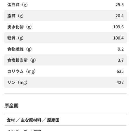
蛋白質
（g）
25.5
脂質
（g）
20.4
炭水化物
（g）
109.6
糖質
（g）
100.4
食物繊維
（g）
9.2
食塩相当量
（g）
3.7
カリウム
（mg）
635
リン
（mg）
422
原産国
食材
主な原材料
原産国