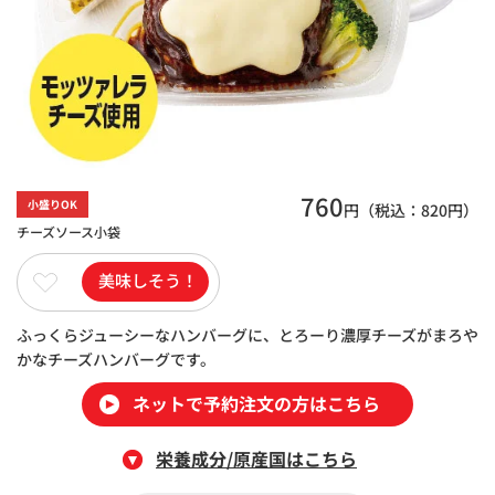
760
小盛りOK
円（税込：
820
円）
チーズソース小袋
美味しそう！
ふっくらジューシーなハンバーグに、とろーり濃厚チーズがまろや
かなチーズハンバーグです。
ネットで予約注文の方はこちら
栄養成分/原産国はこちら