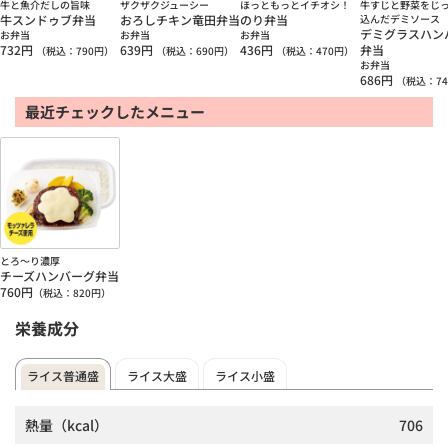
牛と魚介だしの旨味
ザクザクジューシー
ほっともっとイチオシ！
牛すじと野菜をじ
牛スンドゥブ弁当
おろしチキン竜田弁当
のり弁当
込んだデミソース
デミグラスハン
お弁当
お弁当
お弁当
732
円
639
円
436
円
弁当
（税込：
790
円）
（税込：
690
円）
（税込：
470
円）
お弁当
686
円
（税込：
74
最近チェックしたメニュー
とろ～り濃厚
チーズハンバーグ弁当
760
円
（税込：
820
円）
栄養成分
ライス普通盛
ライス大盛
ライス小盛
熱量
（kcal）
706