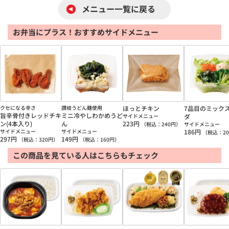
メニュー一覧に戻る
お弁当にプラス！おすすめサイドメニュー
クセになる辛さ
讃岐うどん麺使用
ほっとチキン
7品目のミック
旨辛骨付きレッドチキ
ミニ冷やしわかめうど
サイドメニュー
ダ
ン(4本入り)
ん
223
円
（税込：
240
円）
サイドメニュー
サイドメニュー
サイドメニュー
186
円
（税込：
20
297
円
149
円
（税込：
320
円）
（税込：
160
円）
この商品を見ている人はこちらもチェック