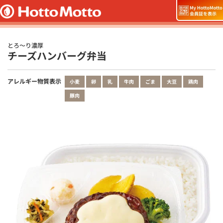
とろ～り濃厚
チーズハンバーグ弁当
アレルギー物質表示
小麦
卵
乳
牛肉
ごま
大豆
鶏肉
豚肉