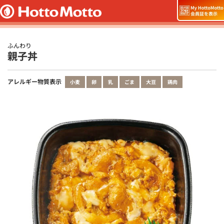
ふんわり
親子丼
アレルギー物質表示
小麦
卵
乳
ごま
大豆
鶏肉