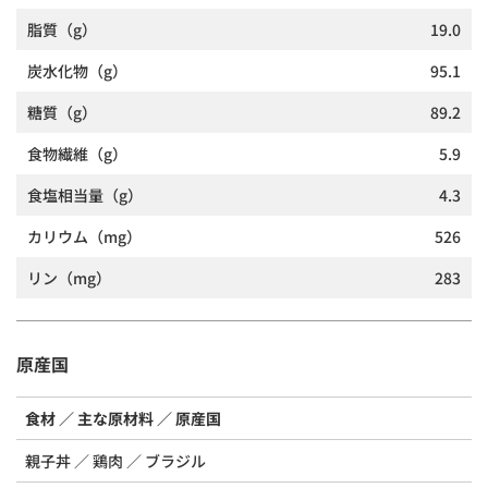
脂質
（g）
19.0
炭水化物
（g）
95.1
糖質
（g）
89.2
食物繊維
（g）
5.9
食塩相当量
（g）
4.3
カリウム
（mg）
526
リン
（mg）
283
原産国
食材
主な原材料
原産国
親子丼
鶏肉
ブラジル