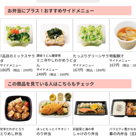
お弁当にプラス！おすすめサイドメニュー
7品目のミックスサラ
讃岐うどん麺使用
たっぷりグリーンサラ
特製豚汁
ミニ冷やしわかめうど
ダ
ダ
サイドメニュー
ん
167
円
サイドメニュー
サイドメニュー
（税込：
18
186
円
サイドメニュー
167
円
（税込：
200
円）
（税込：
180
円）
149
円
（税込：
160
円）
この商品を見ている人はこちらもチェック
甘辛だれがとろり
ほっともっとイチオシ！
彩副菜と海の幸
バラエティ豊かな
とりめし弁当
のり弁当
しゃけのり弁当
幕の内弁当（豆