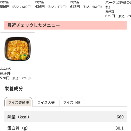
お弁当
お弁当
お弁当
バーグと野菜の
556
円
436
円
612
円
（税込：
600
円）
（税込：
470
円）
（税込：
660
円）
れ）
お弁当
639
円
（税込：
69
最近チェックしたメニュー
ふんわり
親子丼
528
円
（税込：
570
円）
栄養成分
ライス普通盛
ライス大盛
ライス小盛
熱量
（kcal）
660
蛋白質
（g）
30.1