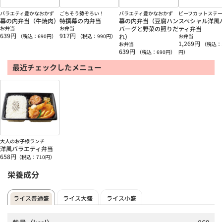
バラエティ豊かなおかず
ごちそう勢ぞろい！
バラエティ豊かなおかず
ビーフカットステ
幕の内弁当（牛焼肉）
特撰幕の内弁当
幕の内弁当（豆腐ハン
スペシャル洋風
お弁当
お弁当
バーグと野菜の照りだ
ティ弁当
639
円
917
円
（税込：
690
円）
（税込：
990
円）
れ）
お弁当
1,269
円
お弁当
（税込：
639
円
（税込：
690
円）
円）
最近チェックしたメニュー
大人のお子様ランチ
洋風バラエティ弁当
658
円
（税込：
710
円）
栄養成分
ライス普通盛
ライス大盛
ライス小盛