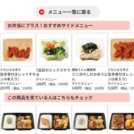
メニュー一覧に戻る
お弁当にプラス！おすすめサイドメニュー
クセになる辛さ
7品目のミックスサラ
讃岐うどん麺使用
クセになる辛さ
旨辛骨付きレッドチキ
ミニ冷やしわかめうど
旨辛骨付きレッ
ダ
ン(4本入り)
ん
ン(8本入り)
サイドメニュー
サイドメニュー
186
円
サイドメニュー
サイドメニュー
（税込：
200
円）
297
円
149
円
528
円
（税込：
320
円）
（税込：
160
円）
（税込：
57
この商品を見ている人はこちらもチェック