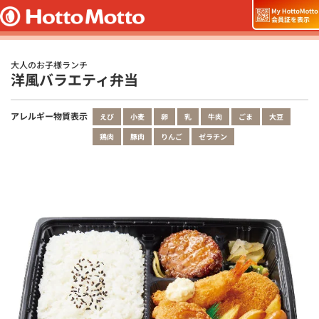
大人のお子様ランチ
洋風バラエティ弁当
アレルギー物質表示
えび
小麦
卵
乳
牛肉
ごま
大豆
鶏肉
豚肉
りんご
ゼラチン