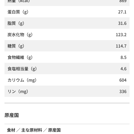
熱量
（kcal）
869
蛋白質
（g）
27.1
脂質
（g）
31.6
炭水化物
（g）
123.2
糖質
（g）
114.7
食物繊維
（g）
8.5
食塩相当量
（g）
4.6
カリウム
（mg）
604
リン
（mg）
336
原産国
食材
主な原材料
原産国