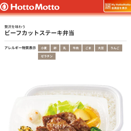
贅沢を味わう
ビーフカットステーキ弁当
アレルギー物質表示
小麦
卵
乳
牛肉
ごま
大豆
りんご
ゼラチン