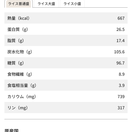
ライス普通盛
ライス大盛
ライス小盛
熱量
（kcal）
667
蛋白質
（g）
26.5
脂質
（g）
17.4
炭水化物
（g）
105.6
糖質
（g）
96.7
食物繊維
（g）
8.9
食塩相当量
（g）
3.9
カリウム
（mg）
739
リン
（mg）
317
原産国