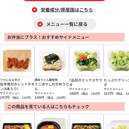
栄養成分/原産国はこちら
メニュー一覧に戻る
お弁当にプラス！おすすめサイドメニュー
クセになる辛さ
讃岐うどん麺使用
7品目のミックスサラ
たっぷりグリー
旨辛骨付きレッドチキ
ミニ冷やしわかめうど
ダ
ダ
ン(4本入り)
ん
サイドメニュー
サイドメニュー
サイドメニュー
サイドメニュー
186
円
167
円
（税込：
200
円）
（税込：
18
297
円
149
円
（税込：
320
円）
（税込：
160
円）
この商品を見ている人はこちらもチェック