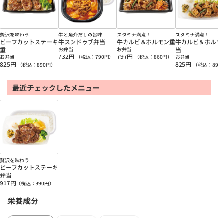
贅沢を味わう
牛と魚介だしの旨味
スタミナ満点！
スタミナ満点！
ビーフカットステーキ
牛スンドゥブ弁当
牛カルビ＆ホルモン重
牛カルビ＆ホル
重
お弁当
お弁当
当
732
円
797
円
お弁当
（税込：
790
円）
（税込：
860
円）
お弁当
825
円
825
円
（税込：
890
円）
（税込：
89
最近チェックしたメニュー
贅沢を味わう
ビーフカットステーキ
弁当
917
円
（税込：
990
円）
栄養成分